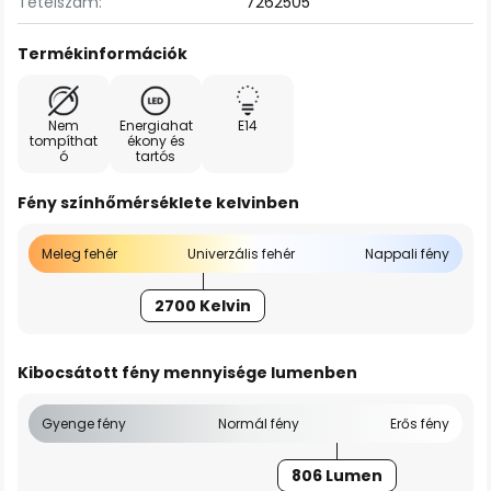
Tételszám:
7262505
Termékinformációk
Nem
Energiahat
E14
tompíthat
ékony és
ó
tartós
Fény színhőmérséklete kelvinben
Meleg fehér
Univerzális fehér
Nappali fény
2700 Kelvin
Kibocsátott fény mennyisége lumenben
Gyenge fény
Normál fény
Erős fény
806 Lumen