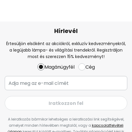
Hírlevél
Értesüljön elsőként az akciókról, exkluzív kedvezményekről,
a legújabb lámpa- és világítási trendekről. Regisztráljon
most és szerezzen 15% kedvezményt!
Magánügyfél
Cég
Iratkozzon fel
A leiratkozás bármikor lehetséges a leiratkozási link segítségével,
amelyet minden hírlevélben megtalál, vagy a
kapcsolatfelvételi
űrlapon
keresztül küldött e-mailben. További információért kérjük,