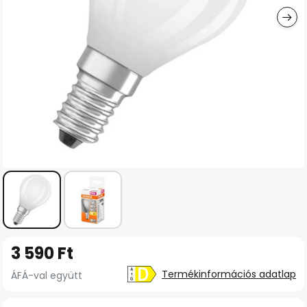
Ugrás
3 590 Ft
a
képgaléria
Termékinformációs adatlap
ÁFÁ-val együtt
elejére