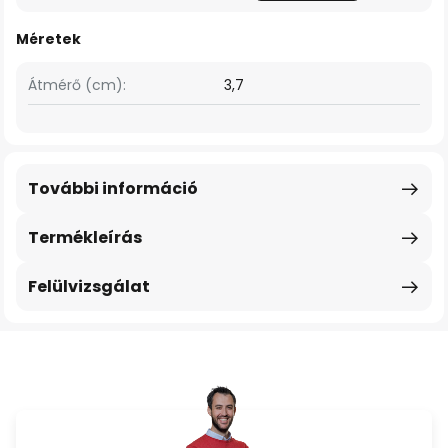
Méretek
Átmérő (cm):
3,7
További információ
Termékleírás
Felülvizsgálat