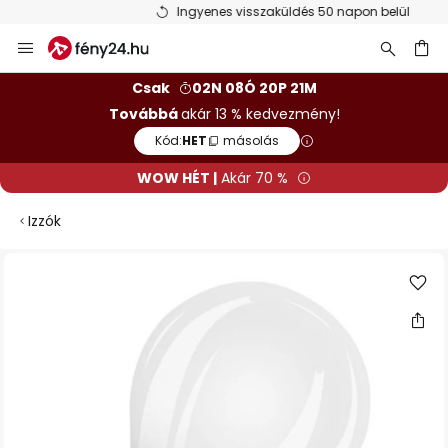
Ingyenes visszaküldés 50 napon belül
Ugrás
a
tartalomhoz
sés
Csak
02N 08Ó 20P 21M
Továbbá
akár 13 % kedvezmény!
Kód:
HET
másolás
WOW HÉT |
Akár 70 %
Izzók
Ugrás
a
képgaléria
végére