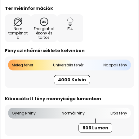
Termékinformációk
Nem
Energiahat
E14
tompíthat
ékony és
ó
tartós
Fény színhőmérséklete kelvinben
Meleg fehér
Univerzális fehér
Nappali fény
4000 Kelvin
Kibocsátott fény mennyisége lumenben
Gyenge fény
Normál fény
Erős fény
806 Lumen