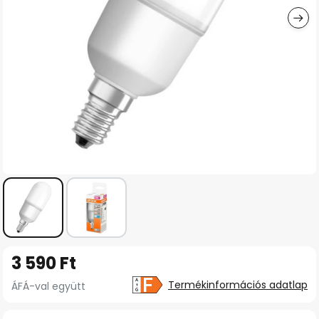
Ugrás
3 590 Ft
a
képgaléria
Termékinformációs adatlap
ÁFÁ-val együtt
elejére