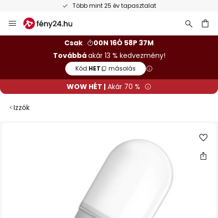
Több mint 25 év tapasztalat
Ugrás
a
tartalomhoz
sés
Csak
00N 16Ó 58P 37M
Továbbá
akár 13 % kedvezmény!
Kód:
HET
másolás
WOW HÉT |
Akár 70 %
Izzók
Ugrás
a
képgaléria
végére