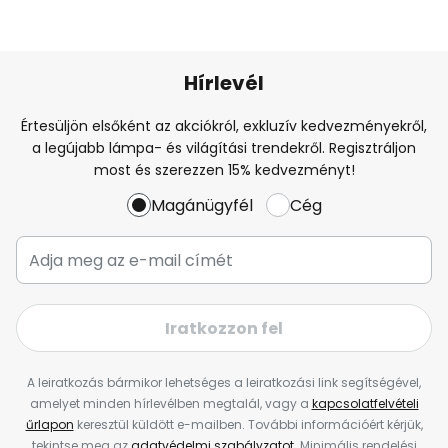
Hírlevél
Értesüljön elsőként az akciókról, exkluzív kedvezményekről,
a legújabb lámpa- és világítási trendekről. Regisztráljon
most és szerezzen 15% kedvezményt!
Magánügyfél
Cég
Iratkozzon fel
A leiratkozás bármikor lehetséges a leiratkozási link segítségével,
amelyet minden hírlevélben megtalál, vagy a
kapcsolatfelvételi
űrlapon
keresztül küldött e-mailben. További információért kérjük,
tekintse meg az
adatvédelmi szabályzatot
. Minimális rendelési