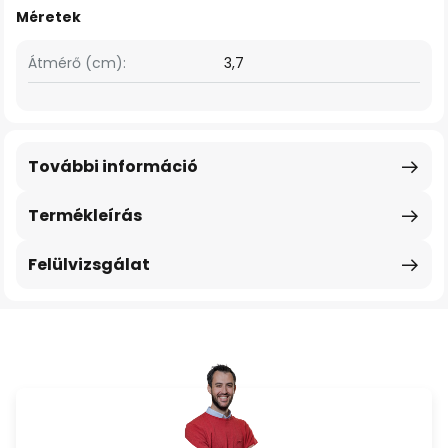
Méretek
Átmérő (cm):
3,7
További információ
Termékleírás
Felülvizsgálat