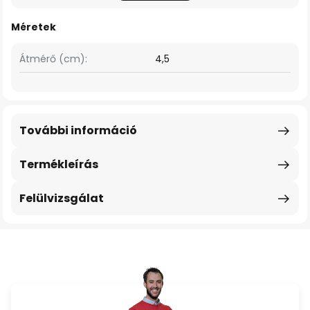
Méretek
Átmérő (cm):
4,5
További információ
Termékleírás
Felülvizsgálat