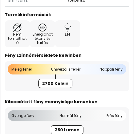
Tételszám:
7262564
Termékinformációk
Nem
Energiahat
E14
tompíthat
ékony és
ó
tartós
Fény színhőmérséklete kelvinben
Meleg fehér
Univerzális fehér
Nappali fény
2700 Kelvin
Kibocsátott fény mennyisége lumenben
Gyenge fény
Normál fény
Erős fény
380 Lumen