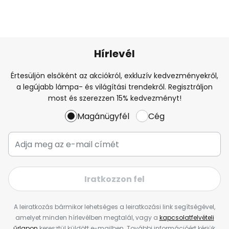
Hírlevél
Értesüljön elsőként az akciókról, exkluzív kedvezményekről,
a legújabb lámpa- és világítási trendekről. Regisztráljon
most és szerezzen 15% kedvezményt!
Magánügyfél
Cég
Iratkozzon fel
A leiratkozás bármikor lehetséges a leiratkozási link segítségével,
amelyet minden hírlevélben megtalál, vagy a
kapcsolatfelvételi
űrlapon
keresztül küldött e-mailben. További információért kérjük,