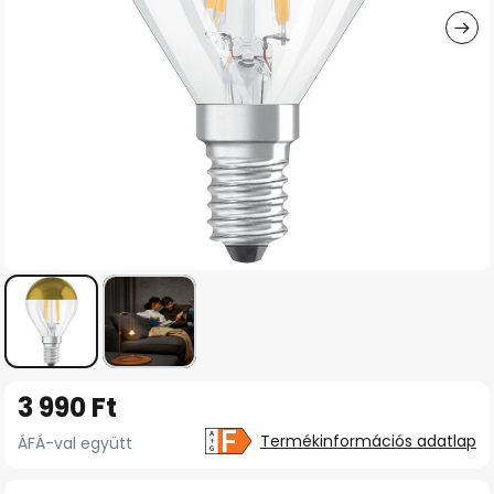
Ugrás
3 990 Ft
a
képgaléria
Termékinformációs adatlap
ÁFÁ-val együtt
elejére