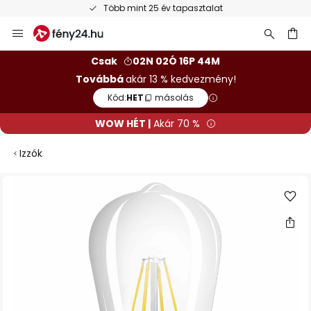
Több mint 25 év tapasztalat
Ugrás
a
tartalomhoz
sés
Csak
02N 02Ó 16P 43M
Továbbá
akár 13 % kedvezmény!
Kód:
HET
másolás
WOW HÉT |
Akár 70 %
Izzók
Ugrás
a
képgaléria
végére