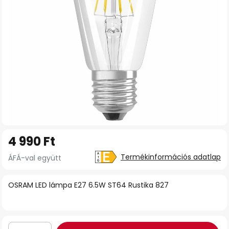
Ugrás
4 990 Ft
a
képgaléria
Termékinformációs adatlap
ÁFÁ-val együtt
elejére
OSRAM LED lámpa E27 6.5W ST64 Rustika 827