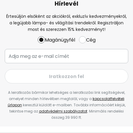
Hírlevél
Értesüljön elsőként az akciókról, exkluzív kedvezményekről,
a legújabb lámpa- és világítási trendekről. Regisztráljon
most és szerezzen 15% kedvezményt!
Magánügyfél
Cég
Iratkozzon fel
A leiratkozás bármikor lehetséges a leiratkozási link segítségével,
amelyet minden hírlevélben megtalál, vagy a
kapcsolatfelvételi
űrlapon
keresztül küldött e-mailben. További információért kérjük,
tekintse meg az
adatvédelmi szabályzatot
. Minimális rendelési
összeg 39 990 ft.