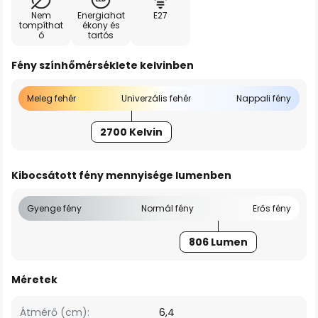
Nem
Energiahat
E27
tompíthat
ékony és
ó
tartós
Fény színhőmérséklete kelvinben
Meleg fehér
Univerzális fehér
Nappali fény
2700 Kelvin
Kibocsátott fény mennyisége lumenben
Gyenge fény
Normál fény
Erős fény
806 Lumen
Méretek
Átmérő (cm):
6,4