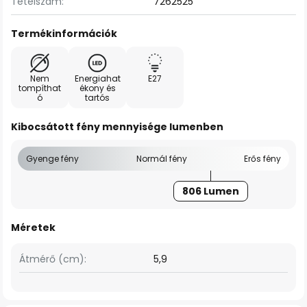
Tételszám:
7262525
Termékinformációk
Nem
Energiahat
E27
tompíthat
ékony és
ó
tartós
Kibocsátott fény mennyisége lumenben
Gyenge fény
Normál fény
Erős fény
806 Lumen
Méretek
Átmérő (cm):
5,9