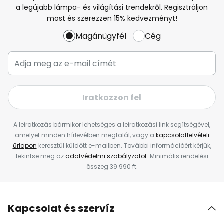
a legújabb lámpa- és világítási trendekről. Regisztráljon
most és szerezzen 15% kedvezményt!
Magánügyfél
Cég
Iratkozzon fel
A leiratkozás bármikor lehetséges a leiratkozási link segítségével,
amelyet minden hírlevélben megtalál, vagy a
kapcsolatfelvételi
űrlapon
keresztül küldött e-mailben. További információért kérjük,
tekintse meg az
adatvédelmi szabályzatot
. Minimális rendelési
összeg 39 990 ft.
Kapcsolat és szervíz