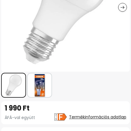
Ugrás
1 990 Ft
a
képgaléria
Termékinformációs adatlap
ÁFÁ-val együtt
elejére