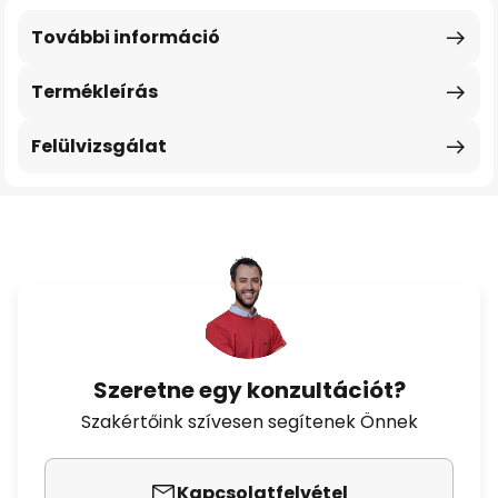
További információ
Termékleírás
Felülvizsgálat
Szeretne egy konzultációt?
Szakértőink szívesen segítenek Önnek
Kapcsolatfelvétel