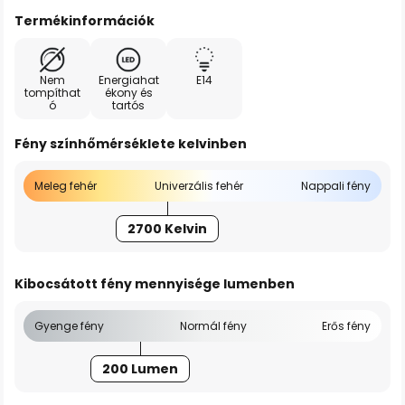
Termékinformációk
Nem
Energiahat
E14
tompíthat
ékony és
ó
tartós
Fény színhőmérséklete kelvinben
Meleg fehér
Univerzális fehér
Nappali fény
2700 Kelvin
Kibocsátott fény mennyisége lumenben
Gyenge fény
Normál fény
Erős fény
200 Lumen