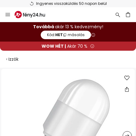
Ingyenes visszaküldés 50 napon belül
Ugrás
a
tartalomhoz
sés
Továbbá
akár 13 % kedvezmény!
Kód:
HET
másolás
WOW HÉT |
Akár 70 %
Izzók
Ugrás
a
képgaléria
végére