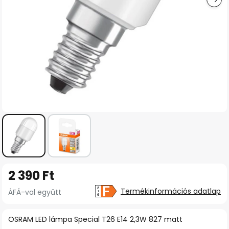
Ugrás
2 390 Ft
a
képgaléria
Termékinformációs adatlap
ÁFÁ-val együtt
elejére
OSRAM LED lámpa Special T26 E14 2,3W 827 matt