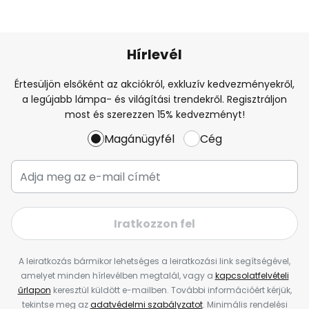
Hírlevél
Értesüljön elsőként az akciókról, exkluzív kedvezményekről,
a legújabb lámpa- és világítási trendekről. Regisztráljon
most és szerezzen 15% kedvezményt!
Magánügyfél
Cég
Iratkozzon fel
A leiratkozás bármikor lehetséges a leiratkozási link segítségével,
amelyet minden hírlevélben megtalál, vagy a
kapcsolatfelvételi
űrlapon
keresztül küldött e-mailben. További információért kérjük,
tekintse meg az
adatvédelmi szabályzatot
. Minimális rendelési