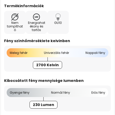
Termékinformációk
Nem
Energiahat
GU10
tompíthat
ékony és
ó
tartós
Fény színhőmérséklete kelvinben
Meleg fehér
Univerzális fehér
Nappali fény
2700 Kelvin
Kibocsátott fény mennyisége lumenben
Gyenge fény
Normál fény
Erős fény
230 Lumen