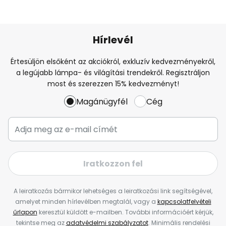
Hírlevél
Értesüljön elsőként az akciókról, exkluzív kedvezményekről,
a legújabb lámpa- és világítási trendekről. Regisztráljon
most és szerezzen 15% kedvezményt!
Magánügyfél
Cég
Iratkozzon fel
A leiratkozás bármikor lehetséges a leiratkozási link segítségével,
amelyet minden hírlevélben megtalál, vagy a
kapcsolatfelvételi
űrlapon
keresztül küldött e-mailben. További információért kérjük,
tekintse meg az
adatvédelmi szabályzatot
. Minimális rendelési