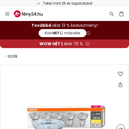
Több mint 25 év tapasztalat
Ugrás
a
tartalomhoz
sés
Továbbá
akár 13 % kedvezmény!
Kód:
HET
másolás
WOW HÉT |
Akár 70 %
Izzók
Ugrás
a
képgaléria
végére