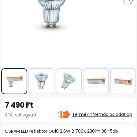
Ugrás
7 490 Ft
a
képgaléria
Termékinformációs adatlap
ÁFÁ-val együtt
elejére
OSRAM LED reflektor GU10 2,6W 2 700K 230lm 36° 5db