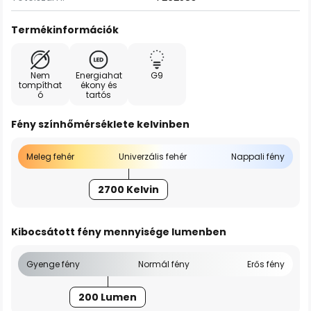
Termékinformációk
Nem
Energiahat
G9
tompíthat
ékony és
ó
tartós
Fény színhőmérséklete kelvinben
Meleg fehér
Univerzális fehér
Nappali fény
2700 Kelvin
Kibocsátott fény mennyisége lumenben
Gyenge fény
Normál fény
Erős fény
200 Lumen