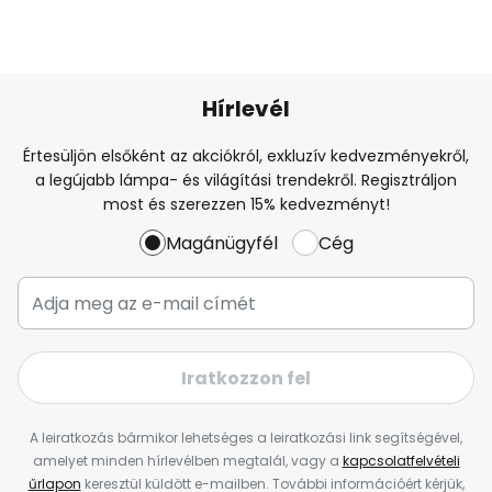
Hírlevél
Értesüljön elsőként az akciókról, exkluzív kedvezményekről,
a legújabb lámpa- és világítási trendekről. Regisztráljon
most és szerezzen 15% kedvezményt!
Magánügyfél
Cég
Iratkozzon fel
A leiratkozás bármikor lehetséges a leiratkozási link segítségével,
amelyet minden hírlevélben megtalál, vagy a
kapcsolatfelvételi
űrlapon
keresztül küldött e-mailben. További információért kérjük,