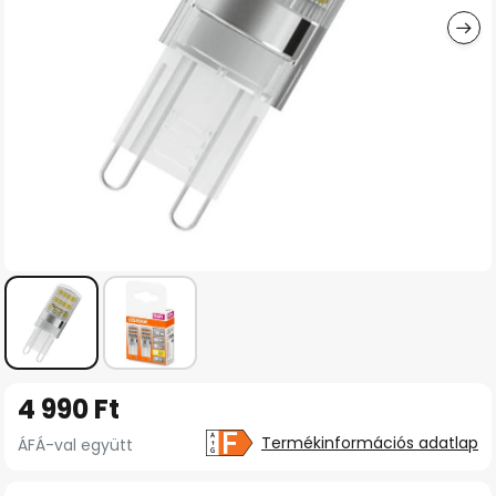
Ugrás
4 990 Ft
a
képgaléria
Termékinformációs adatlap
ÁFÁ-val együtt
elejére