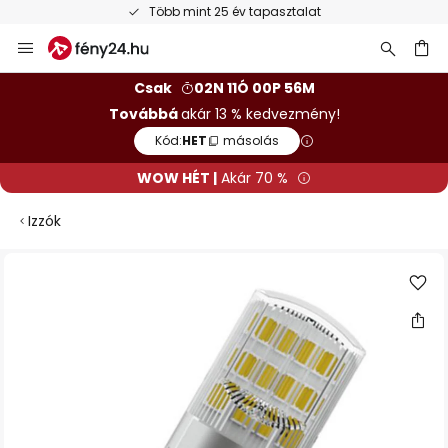
Több mint 25 év tapasztalat
Ugrás
a
tartalomhoz
sés
Csak
02N 11Ó 00P 55M
Továbbá
akár 13 % kedvezmény!
Kód:
HET
másolás
WOW HÉT |
Akár 70 %
Izzók
Ugrás
a
képgaléria
végére