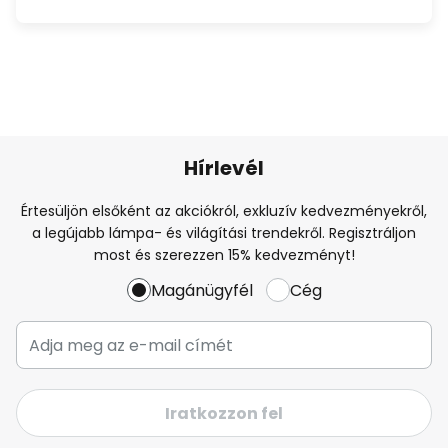
Hírlevél
Értesüljön elsőként az akciókról, exkluzív kedvezményekről,
a legújabb lámpa- és világítási trendekről. Regisztráljon
most és szerezzen 15% kedvezményt!
Magánügyfél
Cég
Iratkozzon fel