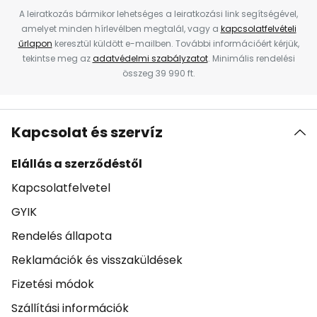
A leiratkozás bármikor lehetséges a leiratkozási link segítségével,
amelyet minden hírlevélben megtalál, vagy a
kapcsolatfelvételi
űrlapon
keresztül küldött e-mailben. További információért kérjük,
tekintse meg az
adatvédelmi szabályzatot
. Minimális rendelési
összeg 39 990 ft.
Kapcsolat és szervíz
Elállás a szerződéstől
Kapcsolatfelvetel
GYIK
Rendelés állapota
Reklamációk és visszaküldések
Fizetési módok
Szállítási információk