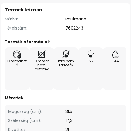
Termék leírása
Márka:
Paulmann
Tételszám:
7602243
Termékinformációk
Dimmelhet
Dimmer
Izzó nem
E27
IP44
ő
nem
tartozék
tartozék
Méretek
Magasság (cm):
31,5
Szélesség (cm):
17,3
Kivetítés:
21