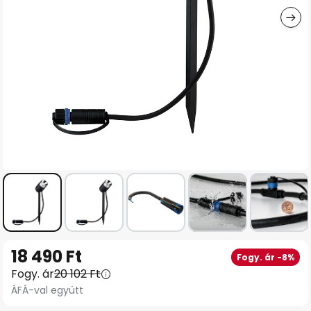
Ugrás
18 490 Ft
Fogy. ár -8%
a
Fogy. ár
20 102 Ft
képgaléria
ÁFÁ-val együtt
elejére