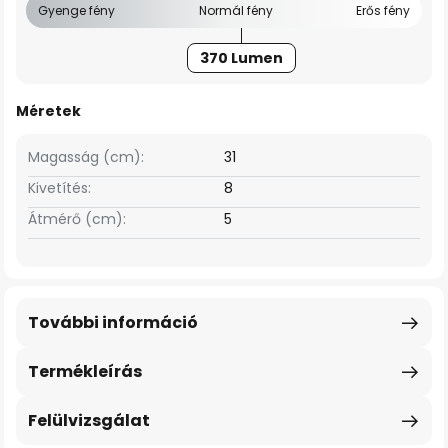
Gyenge fény
Normál fény
Erős fény
370 Lumen
Méretek
Magasság (cm):
31
Kivetítés:
8
Átmérő (cm):
5
További információ
Termékleírás
Felülvizsgálat