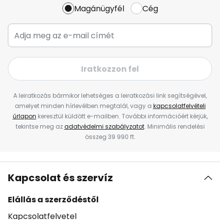
Magánügyfél
Cég
Iratkozzon fel
A leiratkozás bármikor lehetséges a leiratkozási link segítségével,
amelyet minden hírlevélben megtalál, vagy a
kapcsolatfelvételi
űrlapon
keresztül küldött e-mailben. További információért kérjük,
tekintse meg az
adatvédelmi szabályzatot
. Minimális rendelési
összeg 39 990 ft.
Kapcsolat és szervíz
Elállás a szerződéstől
Kapcsolatfelvetel