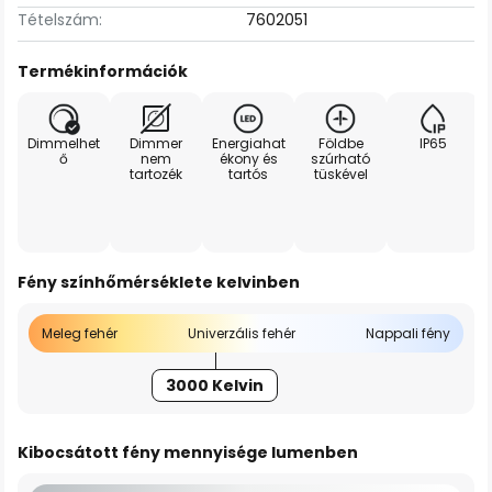
Tételszám:
7602051
Termékinformációk
Dimmelhet
Dimmer
Energiahat
Földbe
IP65
ő
nem
ékony és
szúrható
tartozék
tartós
tüskével
Fény színhőmérséklete kelvinben
Meleg fehér
Univerzális fehér
Nappali fény
3000 Kelvin
Kibocsátott fény mennyisége lumenben