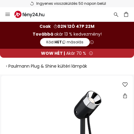
Ingyenes visszaküldés 50 napon belül
Ugrás
a
tartalomhoz
sés
Csak
02N 12Ó 47P 22M
Továbbá
akár 13 % kedvezmény!
Kód:
HET
másolás
WOW HÉT |
Akár 70 %
Paulmann Plug & Shine kültéri lámpák
Ugrás
a
képgaléria
végére