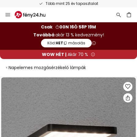
Több mint 25 év tapasztalat
Ugrás
a
tartalomhoz
sés
Csak
00N 16Ó 58P 18M
Továbbá
akár 13 % kedvezmény!
Kód:
HET
másolás
WOW HÉT |
Akár 70 %
Napelemes mozgásérzékelő lámpák
Ugrás
a
képgaléria
végére