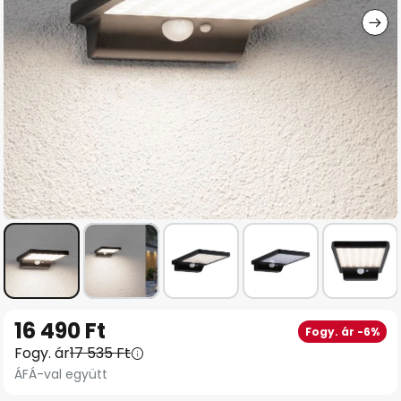
Ugrás
16 490 Ft
Fogy. ár -6%
a
Fogy. ár
17 535 Ft
képgaléria
ÁFÁ-val együtt
elejére