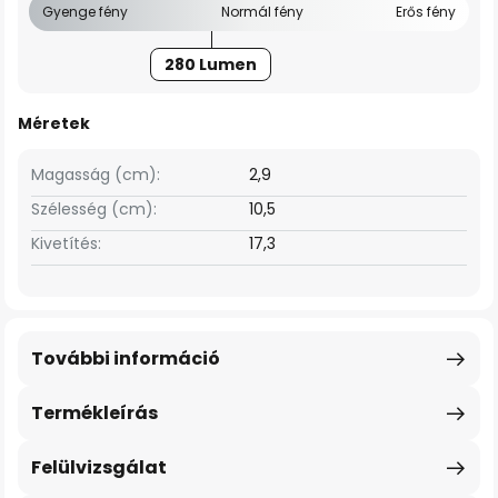
Gyenge fény
Normál fény
Erős fény
280 Lumen
Méretek
Magasság (cm):
2,9
Szélesség (cm):
10,5
Kivetítés:
17,3
További információ
Termékleírás
Felülvizsgálat