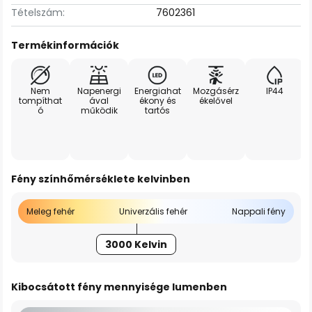
Tételszám:
7602361
Termékinformációk
Nem
Napenergi
Energiahat
Mozgásérz
IP44
tompíthat
ával
ékony és
ékelővel
ó
működik
tartós
Fény színhőmérséklete kelvinben
Meleg fehér
Univerzális fehér
Nappali fény
3000 Kelvin
Kibocsátott fény mennyisége lumenben