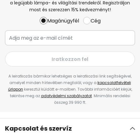
a legújabb lámpa- és világítási trendekről. Regisztráljon
most és szerezzen 15% kedvezményt!
Magánügyfél
Cég
Iratkozzon fel
A leiratkozás bármikor lehetséges a leiratkozási link segítségével,
amelyet minden hírlevélben megtalál, vagy a
kapcsolatfelvételi
űrlapon
keresztül küldött e-mailben. További információért kérjük,
tekintse meg az
adatvédelmi szabályzatot
. Minimális rendelési
összeg 39 990 ft.
Kapcsolat és szervíz