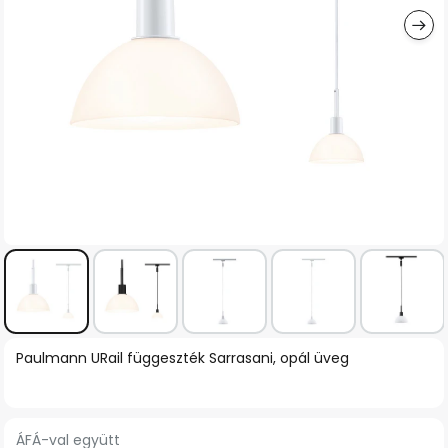
Ugrás
Paulmann URail függeszték Sarrasani, opál üveg
a
képgaléria
elejére
ÁFÁ-val együtt