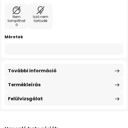
Nem
Izzó nem
tompíthat
tartozék
ó
Méretek
További információ
Termékleírás
Felülvizsgálat