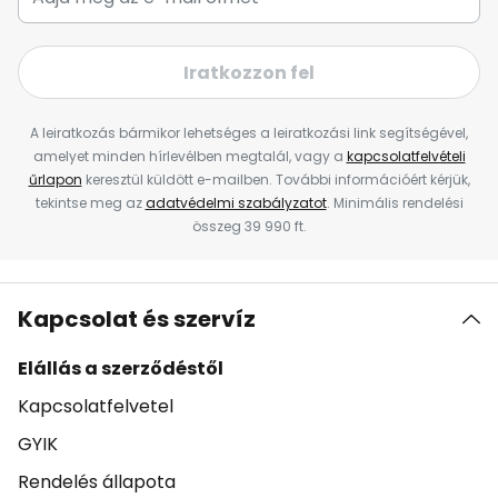
Iratkozzon fel
A leiratkozás bármikor lehetséges a leiratkozási link segítségével,
amelyet minden hírlevélben megtalál, vagy a
kapcsolatfelvételi
űrlapon
keresztül küldött e-mailben. További információért kérjük,
tekintse meg az
adatvédelmi szabályzatot
. Minimális rendelési
összeg 39 990 ft.
Kapcsolat és szervíz
Elállás a szerződéstől
Kapcsolatfelvetel
GYIK
Rendelés állapota