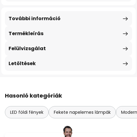
További információ
Termékleírás
Felülvizsgálat
Letöltések
Hasonló kategóriák
LED földi fények
Fekete napelemes lámpák
Modern