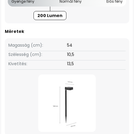
Gyenge fény
Normál fény
Erős fény
200 Lumen
Méretek
Magasság (cm):
54
Szélesség (cm):
10,5
Kivetítés:
13,5