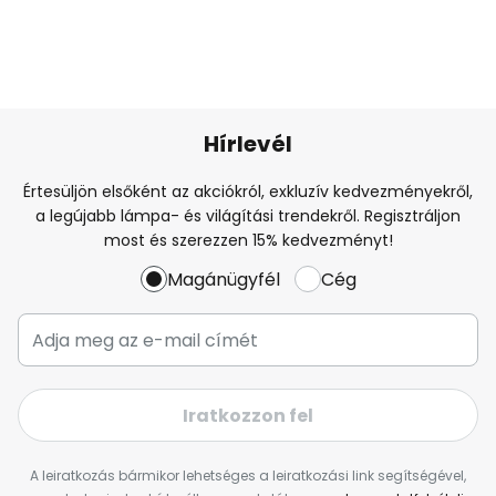
Hírlevél
Értesüljön elsőként az akciókról, exkluzív kedvezményekről,
a legújabb lámpa- és világítási trendekről. Regisztráljon
most és szerezzen 15% kedvezményt!
Magánügyfél
Cég
Iratkozzon fel
A leiratkozás bármikor lehetséges a leiratkozási link segítségével,