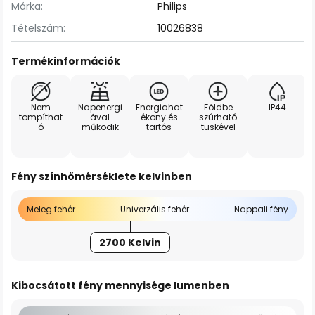
Márka:
Philips
Tételszám:
10026838
Termékinformációk
Nem
Napenergi
Energiahat
Földbe
IP44
tompíthat
ával
ékony és
szúrható
ó
működik
tartós
tüskével
Fény színhőmérséklete kelvinben
Meleg fehér
Univerzális fehér
Nappali fény
2700 Kelvin
Kibocsátott fény mennyisége lumenben