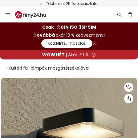
Több mint 25 év tapasztalat
Ugrás
a
tartalomhoz
sés
Csak
01N 15Ó 35P 50M
Továbbá
akár 13 % kedvezmény!
Kód:
HET
másolás
WOW HÉT |
Akár 70 %
Kültéri fali lámpák mozgásérzékelővel
Ugrás
a
képgaléria
végére