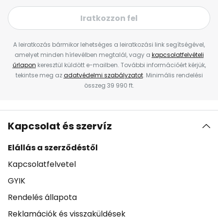
Iratkozzon fel
A leiratkozás bármikor lehetséges a leiratkozási link segítségével,
amelyet minden hírlevélben megtalál, vagy a
kapcsolatfelvételi
űrlapon
keresztül küldött e-mailben. További információért kérjük,
tekintse meg az
adatvédelmi szabályzatot
. Minimális rendelési
összeg 39 990 ft.
Kapcsolat és szervíz
Elállás a szerződéstől
Kapcsolatfelvetel
GYIK
Rendelés állapota
Reklamációk és visszaküldések