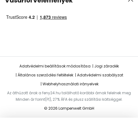
Vásárlói vélemények
Adatvédelmi beállítások módosítása
Jogi záradék
Általános szerződési feltételek
Adatvédelmi szabályzat
Webhelyhasználati irányelvek
Az áthúzott árak a feny24.hu található korábbi árnak felelnek meg
Minden ár forint(Ft), 27% ÁFA és plusz szállítási költséggel.
© 2026 Lampenwelt GmbH
Hozzáadás a kosárhoz