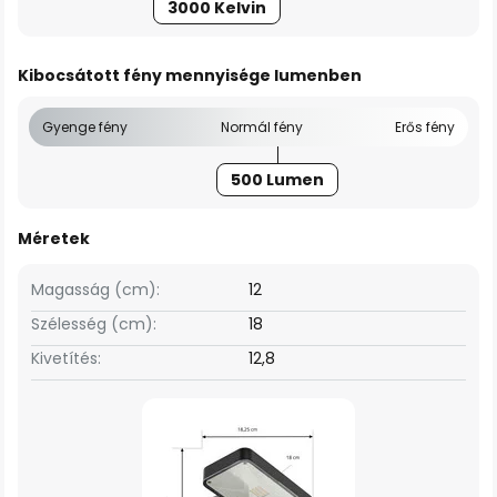
3000 Kelvin
Kibocsátott fény mennyisége lumenben
Gyenge fény
Normál fény
Erős fény
500 Lumen
Méretek
Magasság (cm):
12
Szélesség (cm):
18
Kivetítés:
12,8