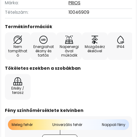
Márka:
PRIOS
Tételszám:
10046909
Termékinformációk
Nem
Energiahat
Napenergi
Mozgásérz
IP44
tompíthat
ékony és
ával
ékelővel
ó
tartós
működik
Tökéletes ezekben a szobákban
Erkély /
terasz
Fény színhőmérséklete kelvinben
Meleg fehér
Univerzális fehér
Nappali fény