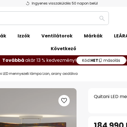
Ingyenes visszaküldés 50 napon belül
Keresés
pák
Izzók
Ventilátorok
Márkák
LEÁR
Következő
Továbbá
akár 13 % kedvezmény!
Kód:
HET
másolás
ni LED mennyezeti lámpa Lian, arany oxidálva
Quitani LED me
184 990 