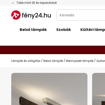
Ugrás
Több mint 25 év tapasztalat
a
Keresés
tartalomhoz
Belső lámpák
Szobák
Kültéri lám
Lámpák és világítás
Belső lámpák
Mennyezeti lámpák
Quita
Ugrás
a
képgaléria
végére