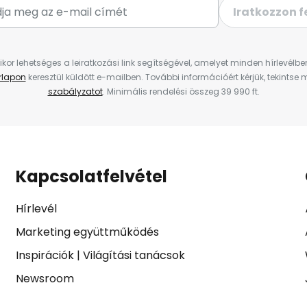
Iratkozzon f
ikor lehetséges a leiratkozási link segítségével, amelyet minden hírlevélb
űrlapon
keresztül küldött e-mailben. További információért kérjük, tekintse
szabályzatot
. Minimális rendelési összeg 39 990 ft.
Kapcsolatfelvétel
Hírlevél
Marketing együttműködés
Inspirációk
|
Világítási tanácsok
Newsroom