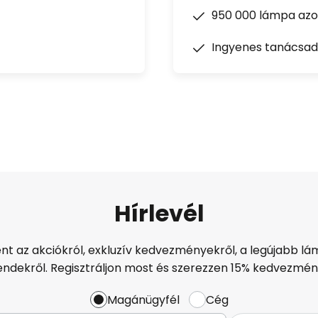
950 000 lámpa azon
Ingyenes tanácsad
Hírlevél
ént az akciókról, exkluzív kedvezményekről, a legújabb lám
endekről. Regisztráljon most és szerezzen 15% kedvezmén
Magánügyfél
Cég