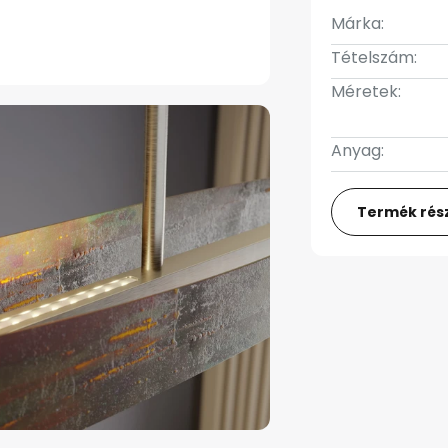
Márka:
Tételszám:
Méretek:
Anyag:
Termék rész