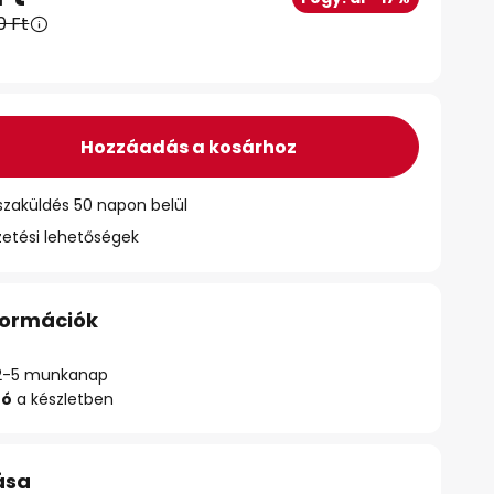
0 Ft
Hozzáadás a kosárhoz
szaküldés 50 napon belül
zetési lehetőségek
nformációk
ő: 2-5 munkanap
zó
a készletben
ása