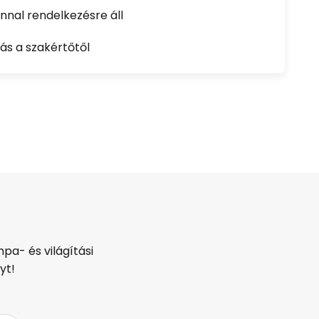
nal rendelkezésre áll
ás a szakértőtől
pa- és világítási
yt!