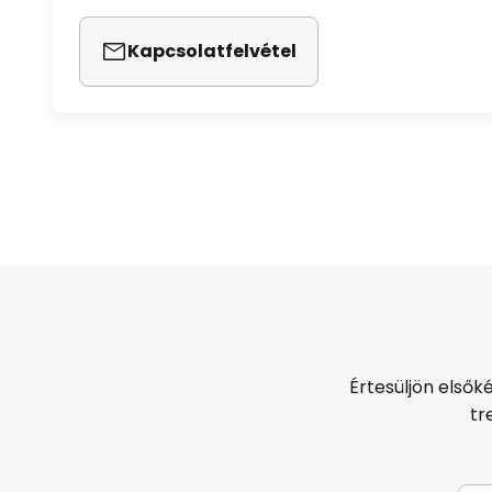
Kapcsolatfelvétel
Értesüljön elsők
tr