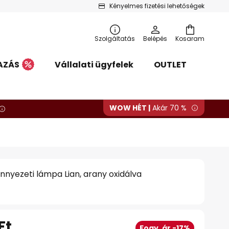
Kényelmes fizetési lehetőségek
Szolgáltatás
Belépés
Kosaram
AZÁS
Vállalati ügyfelek
OUTLET
WOW HÉT |
Akár 70 %
nnyezeti lámpa Lian, arany oxidálva
Ft
Fogy. ár -17%