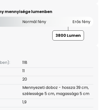
ény mennyisége lumenben
Normál fény
Erős fény
3800 Lumen
ben):
118
11
20
Mennyezeti doboz - hossza 39 cm,
szélessége 5 cm, magassága 5 cm
1,9