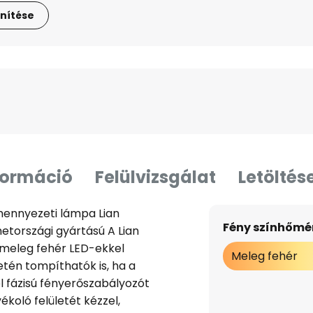
nítése
formáció
Felülvizsgálat
Letöltés
ennyezeti lámpa Lian
Fény színhőmér
metországi gyártású A Lian
 meleg fehér LED-ekkel
Meleg fehér
etén tompíthatók is, ha a
l fázisú fényerőszabályozót
ékoló felületét kézzel,