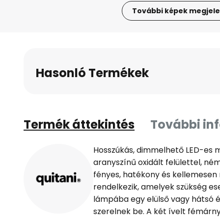
További képek megjele
Ugrás
a
képgaléria
elejére
Hasonló Termékek
Termék áttekintés
További in
Hosszúkás, dimmelhető LED-es m
aranyszínű oxidált felülettel, né
fényes, hatékony és kellemesen
rendelkezik, amelyek szükség es
lámpába egy elülső vagy hátsó é
szerelnek be. A két ívelt fémárny