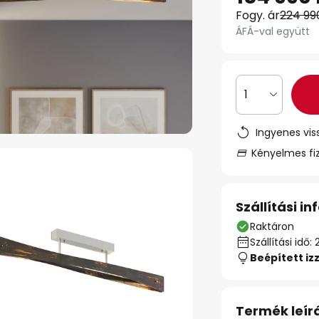
Fogy. ár
224 99
ÁFÁ-val együtt
1
Ingyenes vis
Kényelmes fi
Szállítási i
Raktáron
Szállítási id
Beépített iz
Termék leír