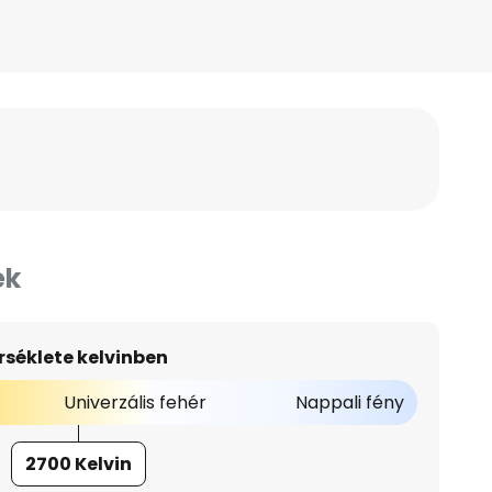
ek
séklete kelvinben
Univerzális fehér
Nappali fény
2700 Kelvin