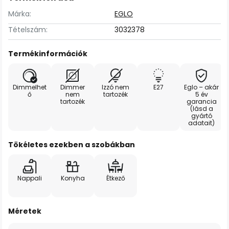
Márka:
EGLO
Tételszám:
3032378
Termékinformációk
Dimmelhet
Dimmer
Izzó nem
E27
Eglo – akár
ő
nem
tartozék
5 év
tartozék
garancia
(lásd a
gyártó
adatait)
Tökéletes ezekben a szobákban
Nappali
Konyha
Étkező
Méretek