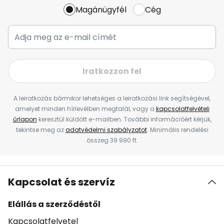
Magánügyfél
Cég
Iratkozzon fel
A leiratkozás bármikor lehetséges a leiratkozási link segítségével,
amelyet minden hírlevélben megtalál, vagy a
kapcsolatfelvételi
űrlapon
keresztül küldött e-mailben. További információért kérjük,
tekintse meg az
adatvédelmi szabályzatot
. Minimális rendelési
összeg 39 990 ft.
Kapcsolat és szervíz
Elállás a szerződéstől
Kapcsolatfelvetel