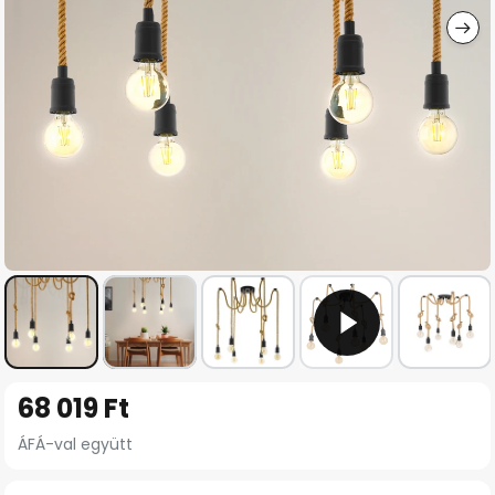
Ugrás
68 019 Ft
a
képgaléria
ÁFÁ-val együtt
elejére