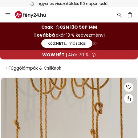
Ingyenes visszaküldés 50 napon belül
Ugrás
a
tartalomhoz
sés
Csak
02N 13Ó 50P 14M
Továbbá
akár 13 % kedvezmény!
Kód:
HET
másolás
WOW HÉT |
Akár 70 %
Függőlámpák & Csillárok
Ugrás
a
képgaléria
végére