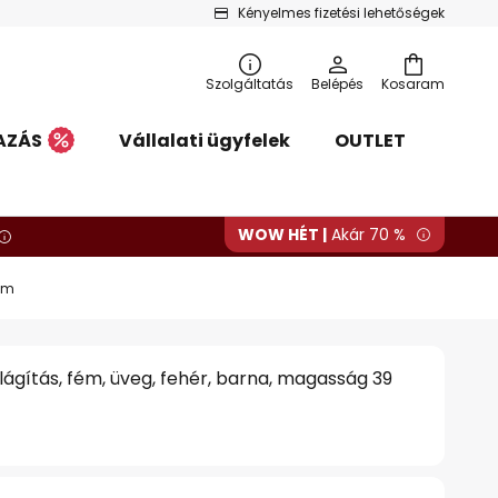
Kényelmes fizetési lehetőségek
Szolgáltatás
Belépés
Kosaram
AZÁS
Vállalati ügyfelek
OUTLET
WOW HÉT |
Akár 70 %
 cm
ilágítás, fém, üveg, fehér, barna, magasság 39