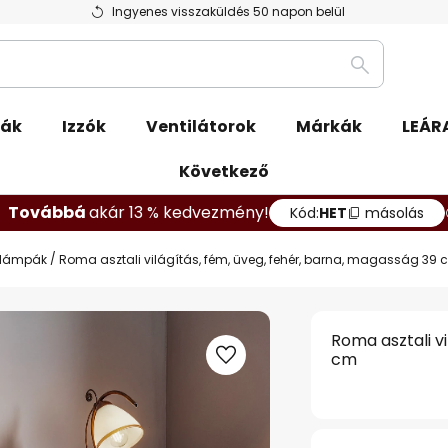
Ingyenes visszaküldés 50 napon belül
Keresés
pák
Izzók
Ventilátorok
Márkák
LEÁR
Következő
Továbbá
akár 13 % kedvezmény!
Kód:
HET
másolás
li lámpák
Roma asztali világítás, fém, üveg, fehér, barna, magasság 39
Roma asztali v
cm