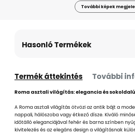
További képek megjele
Ugrás
a
képgaléria
elejére
Hasonló Termékek
Termék áttekintés
További in
Roma asztali világítás: elegancia és sokoldal
A Roma asztali világítás ötvözi az antik bájt a mod
nappali, hálószoba vagy étkező dísze. Kiváló minős
időtálló eleganciájával fehér és barna színben nyűg
kivitelezés és az elegáns design a világításnak kül