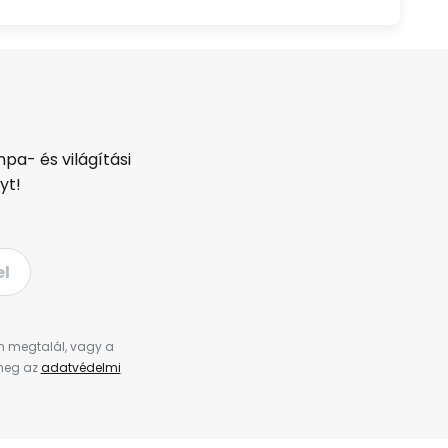
pa- és világítási
yt!
el
en megtalál, vagy a
 meg az
adatvédelmi