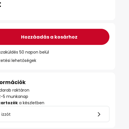
t
Hozzáadás a kosárhoz
szaküldés 50 napon belül
zetési lehetőségek
nformációk
darab raktáron
ő: 2-5 munkanap
tartozék
a készletben
 izzót