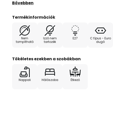
amely minden helyiségnek egyedi hangulatot ad.
Bővebben
A Roma asztali világítás további kiemelkedő jellem
Termékinformációk
minőséget és a hagyományt jelenti. A robusztus a
megjelenés kombinációja tartós és esztétikus világí
akcentusvilágításként, akár funkcionális világítóe
Nem
Izzó nem
E27
C típus - Euro
sokoldalúan használható és harmonikusan illeszke
tompítható
tartozék
dugó
stílusokba.
Tökéletes ezekben a szobákban
Nappali
Hálószoba
Étkező