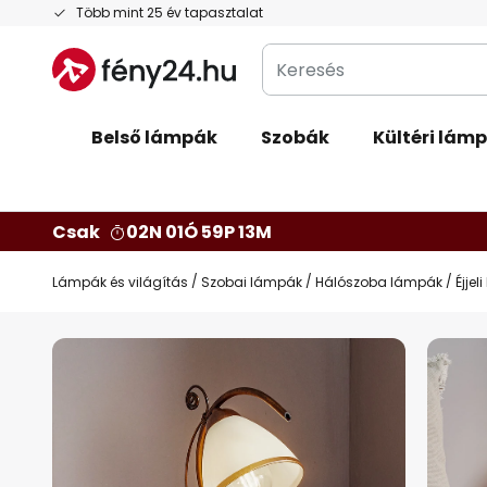
Ugrás
Több mint 25 év tapasztalat
a
Keresés
tartalomhoz
Belső lámpák
Szobák
Kültéri lám
Csak
02N 01Ó 59P 12M
Lámpák és világítás
Szobai lámpák
Hálószoba lámpák
Éjje
Ugrás
a
képgaléria
végére