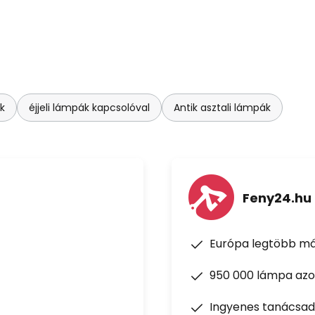
k
éjjeli lámpák kapcsolóval
Antik asztali lámpák
Feny24.hu
Európa legtöbb má
950 000 lámpa azon
Ingyenes tanácsad