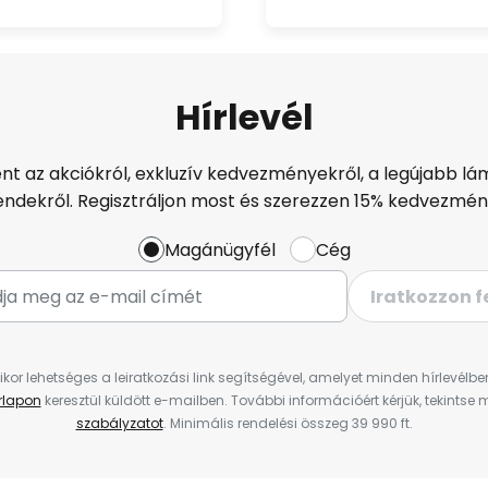
Hírlevél
ént az akciókról, exkluzív kedvezményekről, a legújabb lám
endekről. Regisztráljon most és szerezzen 15% kedvezmén
Magánügyfél
Cég
Iratkozzon f
ikor lehetséges a leiratkozási link segítségével, amelyet minden hírlevélb
űrlapon
keresztül küldött e-mailben. További információért kérjük, tekintse
szabályzatot
. Minimális rendelési összeg 39 990 ft.