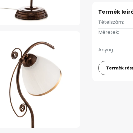
Termék leír
Tételszám:
Méretek:
Anyag:
Termék rész