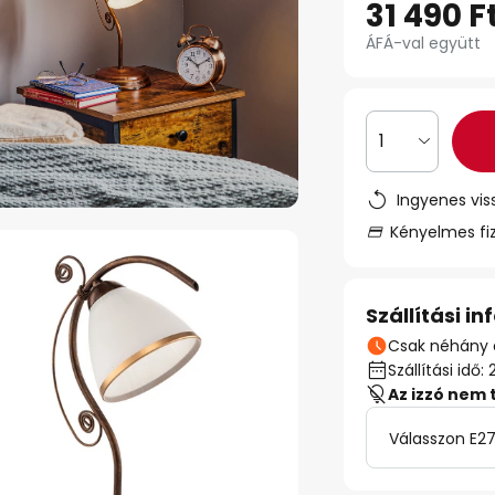
31 490 F
ÁFÁ-val együtt
1
Ingyenes vis
Kényelmes fi
Szállítási i
Csak néhány 
Szállítási id
Az izzó nem 
Válasszon E27