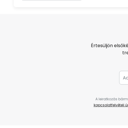
Értesüljön elsők
tr
A leiratkozás bárm
kapcsolatfelvételi 