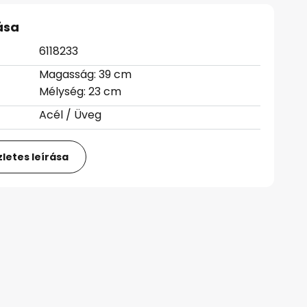
ása
6118233
Magasság: 39 cm
Mélység: 23 cm
Acél / Üveg
letes leírása