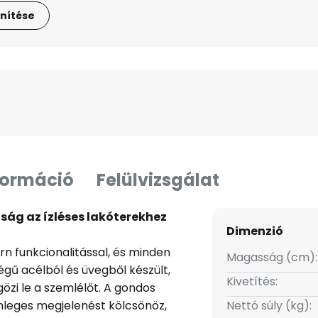
nítése
formáció
Felülvizsgálat
úság az ízléses lakóterekhez
Dimenzió
ern funkcionalitással, és minden
Magasság (cm):
égű acélból és üvegből készült,
Kivetítés:
özi le a szemlélőt. A gondos
önleges megjelenést kölcsönöz,
Nettó súly (kg):