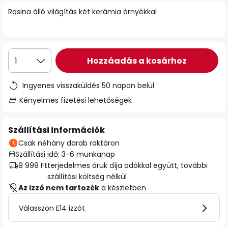
Rosina álló világítás két kerámia árnyékkal
Hozzáadás a kosárhoz
1
Ingyenes visszaküldés 50 napon belül
Kényelmes fizetési lehetőségek
Szállítási információk
Csak néhány darab raktáron
Szállítási idő: 3-6 munkanap
9 999 Ft
terjedelmes áruk díja adókkal együtt, további
szállítási költség nélkül
Az izzó nem tartozék
a készletben
Válasszon E14 izzót