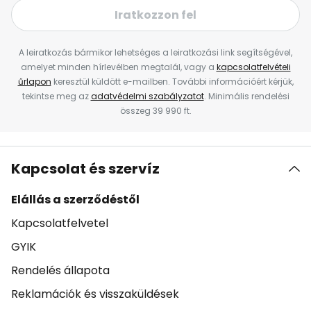
Iratkozzon fel
A leiratkozás bármikor lehetséges a leiratkozási link segítségével,
amelyet minden hírlevélben megtalál, vagy a
kapcsolatfelvételi
űrlapon
keresztül küldött e-mailben. További információért kérjük,
tekintse meg az
adatvédelmi szabályzatot
. Minimális rendelési
összeg 39 990 ft.
Kapcsolat és szervíz
Elállás a szerződéstől
Kapcsolatfelvetel
GYIK
Rendelés állapota
Reklamációk és visszaküldések