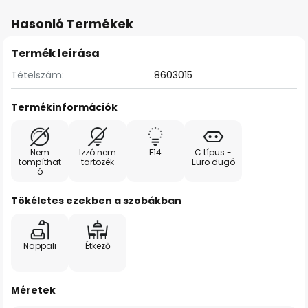
Hasonló Termékek
Termék leírása
Tételszám:
8603015
Termékinformációk
Nem
Izzó nem
E14
C típus -
tompíthat
tartozék
Euro dugó
ó
Tökéletes ezekben a szobákban
Nappali
Étkező
Méretek