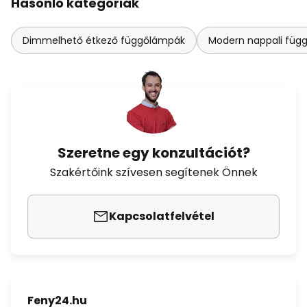
Hasonló kategóriák
Dimmelhető étkező függőlámpák
Modern nappali füg
Szeretne egy konzultációt?
Szakértőink szívesen segítenek Önnek
Kapcsolatfelvétel
Feny24.hu