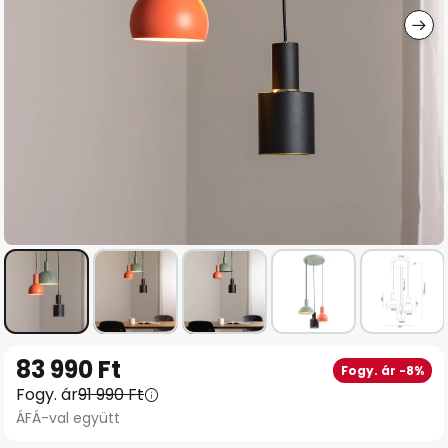
Ugrás
83 990 Ft
Fogy. ár -8%
a
Fogy. ár
91 990 Ft
képgaléria
ÁFÁ-val együtt
elejére