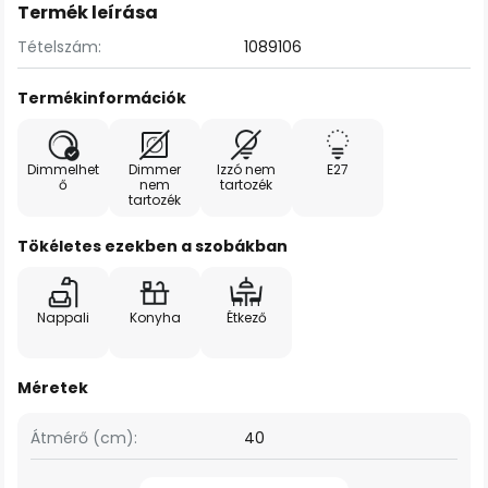
Termék leírása
Tételszám:
1089106
Termékinformációk
Dimmelhet
Dimmer
Izzó nem
E27
ő
nem
tartozék
tartozék
Tökéletes ezekben a szobákban
Nappali
Konyha
Étkező
Méretek
Átmérő (cm):
40