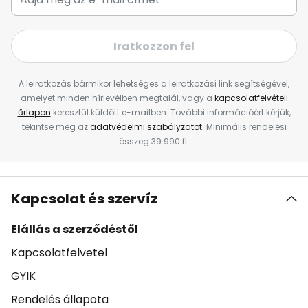
Iratkozzon fel
A leiratkozás bármikor lehetséges a leiratkozási link segítségével,
amelyet minden hírlevélben megtalál, vagy a
kapcsolatfelvételi
űrlapon
keresztül küldött e-mailben. További információért kérjük,
tekintse meg az
adatvédelmi szabályzatot
. Minimális rendelési
összeg 39 990 ft.
Kapcsolat és szervíz
Elállás a szerződéstől
Kapcsolatfelvetel
GYIK
Rendelés állapota