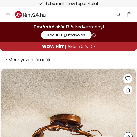
Több mint 25 év tapasztalat
Ugrás
a
tartalomhoz
sés
Továbbá
akár 13 % kedvezmény!
Kód:
HET
másolás
WOW HÉT |
Akár 70 %
Mennyezeti lámpák
Ugrás
a
képgaléria
végére