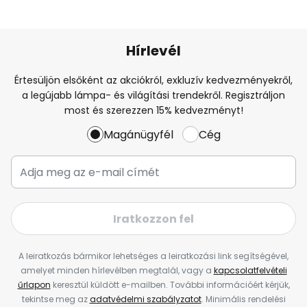
Hírlevél
Értesüljön elsőként az akciókról, exkluzív kedvezményekről,
a legújabb lámpa- és világítási trendekről. Regisztráljon
most és szerezzen 15% kedvezményt!
Magánügyfél
Cég
Iratkozzon fel
A leiratkozás bármikor lehetséges a leiratkozási link segítségével,
amelyet minden hírlevélben megtalál, vagy a
kapcsolatfelvételi
űrlapon
keresztül küldött e-mailben. További információért kérjük,
tekintse meg az
adatvédelmi szabályzatot
. Minimális rendelési