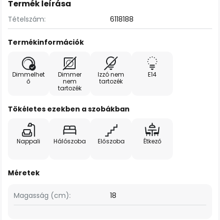
Termék leírása
Tételszám:
6118188
Termékinformációk
Dimmelhet
Dimmer
Izzó nem
E14
ő
nem
tartozék
tartozék
Tökéletes ezekben a szobákban
Nappali
Hálószoba
Előszoba
Étkező
Méretek
Magasság (cm):
18