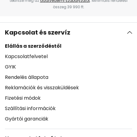
tekintse meg az
adatvédelmi szabályzatot
. Minimális rendelési
összeg 39 990 ft.
Kapcsolat és szervíz
Elállás a szerződéstől
Kapcsolatfelvetel
GYIK
Rendelés állapota
Reklamációk és visszaküldések
Fizetési módok
Szállítási információk
Gyártói garanciák