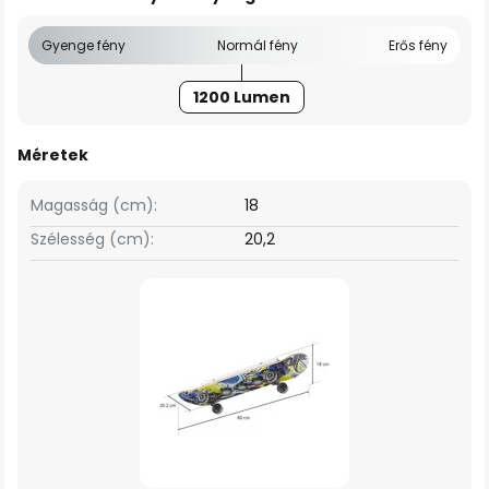
Gyenge fény
Normál fény
Erős fény
1200 Lumen
Méretek
Magasság (cm):
18
Szélesség (cm):
20,2