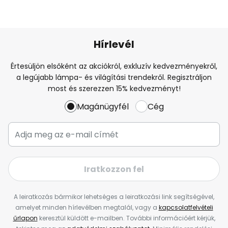
Hírlevél
Értesüljön elsőként az akciókról, exkluzív kedvezményekről,
a legújabb lámpa- és világítási trendekről. Regisztráljon
most és szerezzen 15% kedvezményt!
Magánügyfél
Cég
Iratkozzon fel
A leiratkozás bármikor lehetséges a leiratkozási link segítségével,
amelyet minden hírlevélben megtalál, vagy a
kapcsolatfelvételi
űrlapon
keresztül küldött e-mailben. További információért kérjük,