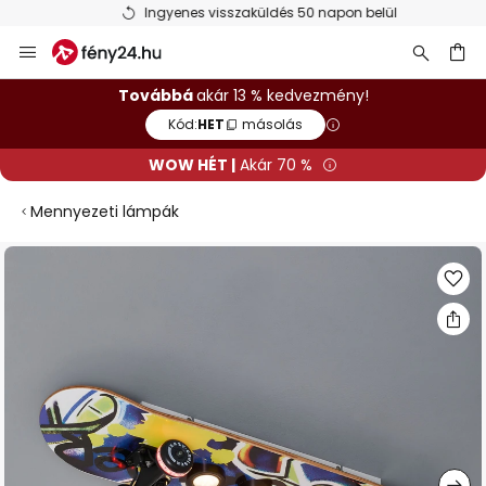
Ingyenes visszaküldés 50 napon belül
Ugrás
a
tartalomhoz
sés
Továbbá
akár 13 % kedvezmény!
Kód:
HET
másolás
WOW HÉT |
Akár 70 %
Mennyezeti lámpák
Ugrás
a
képgaléria
végére