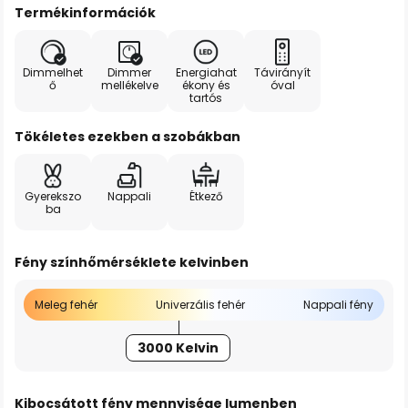
Termékinformációk
Dimmelhet
Dimmer
Energiahat
Távirányít
ő
mellékelve
ékony és
óval
tartós
Tökéletes ezekben a szobákban
Gyerekszo
Nappali
Étkező
ba
Fény színhőmérséklete kelvinben
Meleg fehér
Univerzális fehér
Nappali fény
3000 Kelvin
Kibocsátott fény mennyisége lumenben