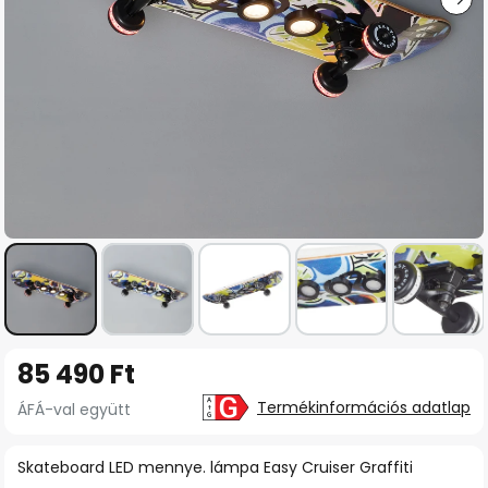
Ugrás
85 490 Ft
a
képgaléria
Termékinformációs adatlap
ÁFÁ-val együtt
elejére
Skateboard LED mennye. lámpa Easy Cruiser Graffiti