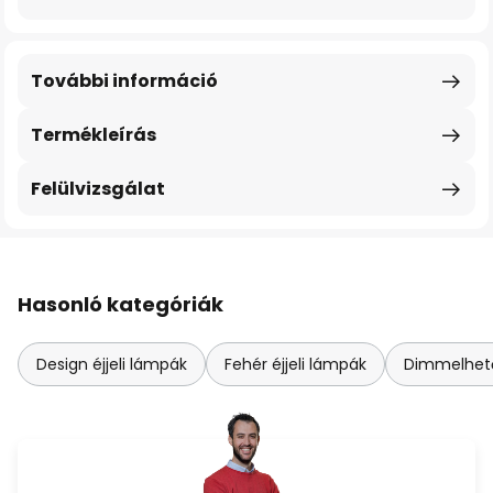
További információ
Termékleírás
Felülvizsgálat
Hasonló kategóriák
Design éjjeli lámpák
Fehér éjjeli lámpák
Dimmelhető