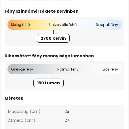
Fény színhőmérséklete kelvinben
Meleg fehér
Univerzális fehér
Nappali fény
2700 Kelvin
Kibocsátott fény mennyisége lumenben
Gyenge fény
Normál fény
Erős fény
150 Lumen
Méretek
Magasság (cm):
25
Átmérő (cm):
27