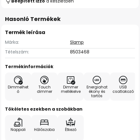
Beépített izzó
a készletben
Hasonló Termékek
Termék leírása
Márka:
Slamp
Tételszám:
8503468
Termékinformációk
Dimmelhet
Touch
Dimmer
Energiahat
USB
ő
dimmer
mellékelve
ékony és
csatlakozó
tartós
Tökéletes ezekben a szobákban
Nappali
Hálószoba
Étkező