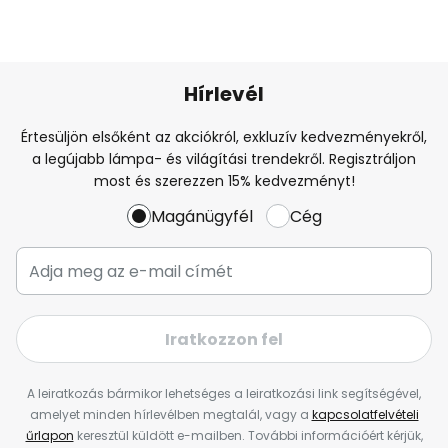
Hírlevél
Értesüljön elsőként az akciókról, exkluzív kedvezményekről,
a legújabb lámpa- és világítási trendekről. Regisztráljon
most és szerezzen 15% kedvezményt!
Magánügyfél
Cég
Iratkozzon fel
A leiratkozás bármikor lehetséges a leiratkozási link segítségével,
amelyet minden hírlevélben megtalál, vagy a
kapcsolatfelvételi
űrlapon
keresztül küldött e-mailben. További információért kérjük,