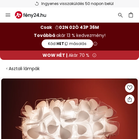
Ingyenes visszaküldés 50 napon belül
Ugrás
a
tartalomhoz
sés
Csak
02N 02Ó 43P 35M
Továbbá
akár 13 % kedvezmény!
Kód:
HET
másolás
WOW HÉT |
Akár 70 %
Asztali lámpák
Ugrás
a
képgaléria
végére