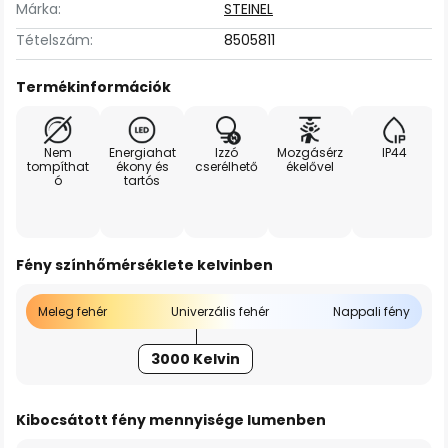
Márka:
STEINEL
Tételszám:
8505811
Termékinformációk
Nem
Energiahat
Izzó
Mozgásérz
IP44
tompíthat
ékony és
cserélhető
ékelővel
ó
tartós
Fény színhőmérséklete kelvinben
Meleg fehér
Univerzális fehér
Nappali fény
3000 Kelvin
Kibocsátott fény mennyisége lumenben