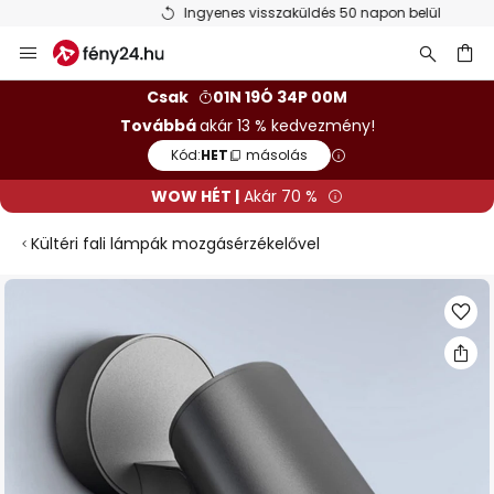
Ingyenes visszaküldés 50 napon belül
Ugrás
a
tartalomhoz
sés
Csak
01N 19Ó 34P 00M
Továbbá
akár 13 % kedvezmény!
Kód:
HET
másolás
WOW HÉT |
Akár 70 %
Kültéri fali lámpák mozgásérzékelővel
Ugrás
a
képgaléria
végére