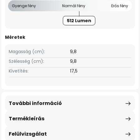
Gyenge fény
Normál fény
Erős fény
512 Lumen
Méretek
Magasság (cm):
9,8
Szélesség (cm):
9,8
Kivetítés:
17,5
További információ
Termékleírás
Felülvizsgálat