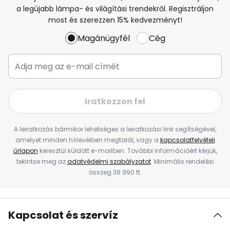
a legújabb lámpa- és világítási trendekről. Regisztráljon
most és szerezzen 15% kedvezményt!
Magánügyfél
Cég
Iratkozzon fel
A leiratkozás bármikor lehetséges a leiratkozási link segítségével,
amelyet minden hírlevélben megtalál, vagy a
kapcsolatfelvételi
űrlapon
keresztül küldött e-mailben. További információért kérjük,
tekintse meg az
adatvédelmi szabályzatot
. Minimális rendelési
összeg 39 990 ft.
Kapcsolat és szervíz