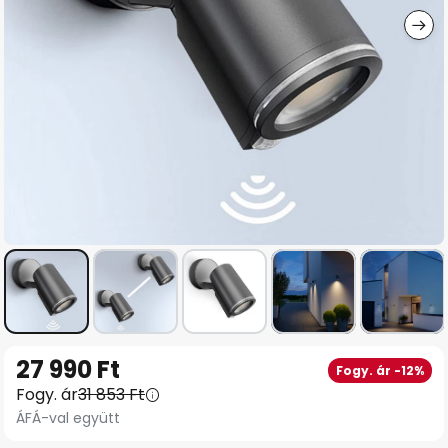
Ugrás
27 990 Ft
Fogy. ár -12%
a
Fogy. ár
31 853 Ft
képgaléria
ÁFÁ-val együtt
elejére