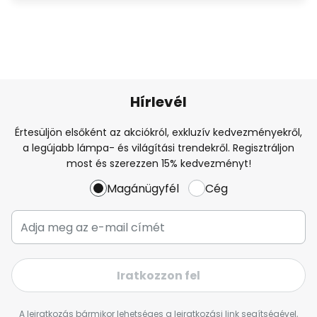
Hírlevél
Értesüljön elsőként az akciókról, exkluzív kedvezményekről,
a legújabb lámpa- és világítási trendekről. Regisztráljon
most és szerezzen 15% kedvezményt!
Magánügyfél
Cég
Iratkozzon fel
A leiratkozás bármikor lehetséges a leiratkozási link segítségével,