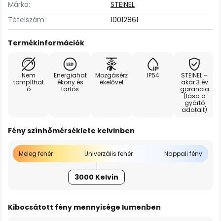
Márka:
STEINEL
Tételszám:
10012861
Termékinformációk
Nem
Energiahat
Mozgásérz
IP54
STEINEL –
tompíthat
ékony és
ékelővel
akár 3 év
ó
tartós
garancia
(lásd a
gyártó
adatait)
Fény színhőmérséklete kelvinben
Meleg fehér
Univerzális fehér
Nappali fény
3000 Kelvin
Kibocsátott fény mennyisége lumenben