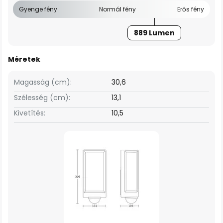
Gyenge fény
Normál fény
Erős fény
889 Lumen
Méretek
Magasság (cm):
30,6
Szélesség (cm):
13,1
Kivetítés:
10,5