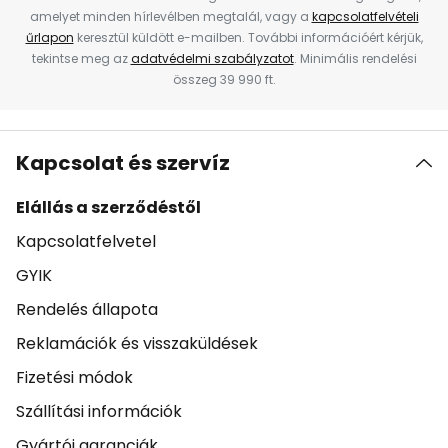
amelyet minden hírlevélben megtalál, vagy a
kapcsolatfelvételi
űrlapon
keresztül küldött e-mailben. További információért kérjük,
tekintse meg az
adatvédelmi szabályzatot
. Minimális rendelési
összeg 39 990 ft.
Kapcsolat és szervíz
Elállás a szerződéstől
Kapcsolatfelvetel
GYIK
Rendelés állapota
Reklamációk és visszaküldések
Fizetési módok
Szállítási információk
Gyártói garanciák