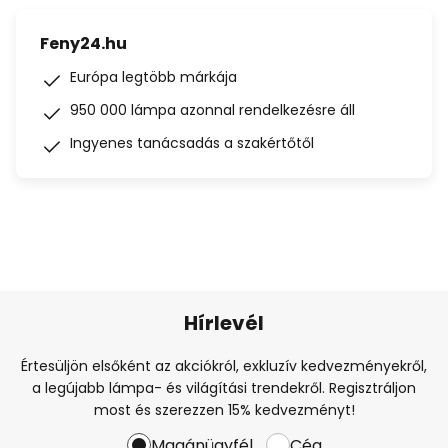
Feny24.hu
Európa legtöbb márkája
950 000 lámpa azonnal rendelkezésre áll
Ingyenes tanácsadás a szakértőtől
Hírlevél
Értesüljön elsőként az akciókról, exkluzív kedvezményekről,
a legújabb lámpa- és világítási trendekről. Regisztráljon
most és szerezzen 15% kedvezményt!
Magánügyfél
Cég