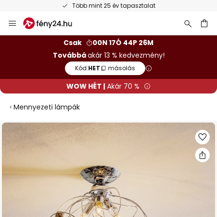
Több mint 25 év tapasztalat
Ugrás
a
tartalomhoz
sés
Csak
00N 17Ó 44P 25M
Továbbá
akár 13 % kedvezmény!
Kód:
HET
másolás
WOW HÉT |
Akár 70 %
Mennyezeti lámpák
Ugrás
a
képgaléria
végére