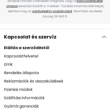
amelyet minden hírlevélben megtalál, vagy a
kapcsolatfelvételi
űrlapon
keresztül küldött e-mailben. További információért kérjük,
tekintse meg az
adatvédelmi szabályzatot
. Minimális rendelési
összeg 39 990 ft.
Kapcsolat és szervíz
Elállás a szerződéstől
Kapcsolatfelvetel
GYIK
Rendelés állapota
Reklamációk és visszaküldések
Fizetési módok
Szállítási információk
Gyártói garanciák