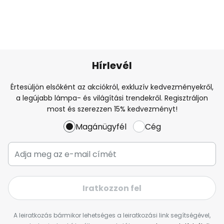
Hírlevél
Értesüljön elsőként az akciókról, exkluzív kedvezményekről,
a legújabb lámpa- és világítási trendekről. Regisztráljon
most és szerezzen 15% kedvezményt!
Magánügyfél
Cég
Iratkozzon fel
A leiratkozás bármikor lehetséges a leiratkozási link segítségével,