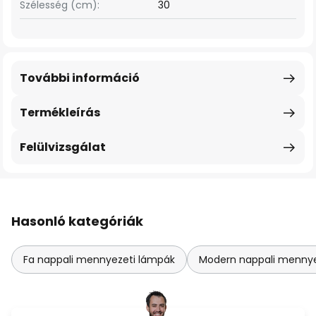
Szélesség (cm):
30
További információ
Termékleírás
Felülvizsgálat
Hasonló kategóriák
Fa nappali mennyezeti lámpák
Modern nappali mennye