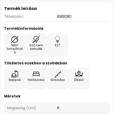
Termék leírása
Tételszám:
1089280
Termékinformációk
Nem
Izzó nem
E27
tompíthat
tartozék
ó
Tökéletes ezekben a szobákban
Nappali
Hálószoba
Előszoba
Étkező
Méretek
Magasság (cm):
8