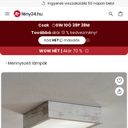
Ingyenes visszaküldés 50 napon belül
Ugrás
a
tartalomhoz
sés
Csak
01N 10Ó 39P 38M
Továbbá
akár 13 % kedvezmény!
Kód:
HET
másolás
WOW HÉT |
Akár 70 %
Mennyezeti lámpák
Ugrás
a
képgaléria
végére