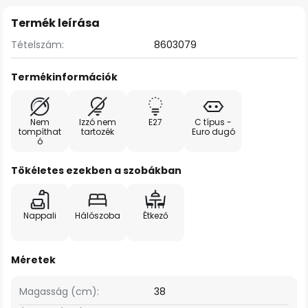
Termék leírása
Tételszám:
8603079
Termékinformációk
Nem
Izzó nem
E27
C típus -
tompíthat
tartozék
Euro dugó
ó
Tökéletes ezekben a szobákban
Nappali
Hálószoba
Étkező
Méretek
Magasság (cm):
38