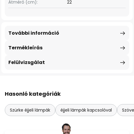
Átmérő (cm):
22
További információ
Termékleírás
Felülvizsgálat
Hasonló kategóriák
Szürke éjjeli lámpák
éjjeli lámpák kapcsolóval
Szövet