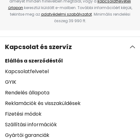
amelyet minden hírlevélben megtalál, vagy a
kapcsolatfelvételi
űrlapon
keresztül küldött e-mailben. További információért kérjük,
tekintse meg az
adatvédelmi szabályzatot
. Minimális rendelési
összeg 39 990 ft.
Kapcsolat és szervíz
Elállás a szerződéstől
Kapcsolatfelvetel
GYIK
Rendelés állapota
Reklamációk és visszaküldések
Fizetési módok
Szállítási információk
Gyártói garanciák