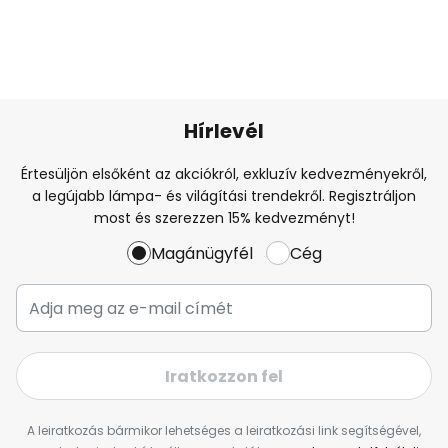
Hírlevél
Értesüljön elsőként az akciókról, exkluzív kedvezményekről,
a legújabb lámpa- és világítási trendekről. Regisztráljon
most és szerezzen 15% kedvezményt!
Magánügyfél
Cég
Iratkozzon fel
A leiratkozás bármikor lehetséges a leiratkozási link segítségével,