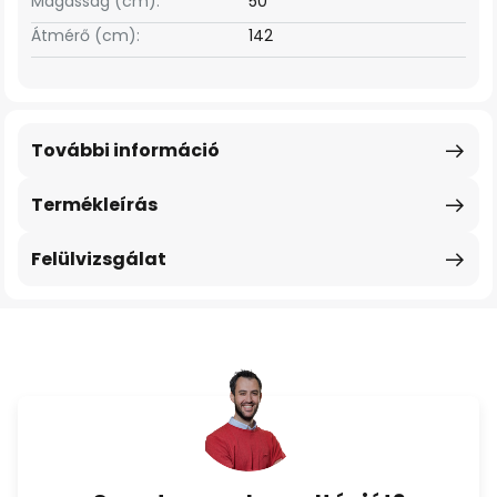
Magasság (cm):
50
Átmérő (cm):
142
További információ
Termékleírás
Felülvizsgálat