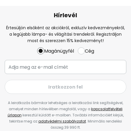
Hírlevél
Értesüljön elsőként az akciókról, exkluzív kedvezményekről,
a legújabb lámpa- és világítási trendekről. Regisztráljon
most és szerezzen 15% kedvezményt!
Magánügyfél
Cég
Iratkozzon fel
A leiratkozás bármikor lehetséges a leiratkozási link segítségével,
amelyet minden hírlevélben megtalál, vagy a
kapcsolatfelvételi
űrlapon
keresztül küldött e-mailben. További információért kérjük,
tekintse meg az
adatvédelmi szabályzatot
. Minimális rendelési
összeg 39 990 ft.