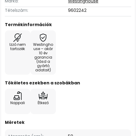
Márka:
Westinghouse
Tételszám:
9602242
Termékinformációk
Izzó nem
Westingho
tartozék
use – akár
10 év
garancia
(lásd a
gyártó
adatait)
Tökéletes ezekben a szobákban
Nappali
Étkező
Méretek