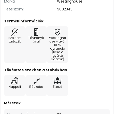
Márka:
Westinghouse
Tételszám:
9602345
Termékinformációk
Izzó nem
Távirányít
Westingho
tartozék
óval
use – akár
10 év
garancia
(lásd a
gyártó
adatait)
Tökéletes ezekben a szobákban
Nappali
Előszoba
Étkező
Méretek