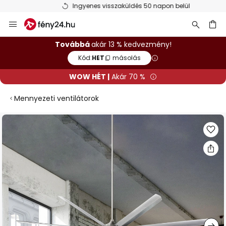
Ingyenes visszaküldés 50 napon belül
Ugrás
a
tartalomhoz
sés
Továbbá
akár 13 % kedvezmény!
Kód:
HET
másolás
WOW HÉT |
Akár 70 %
Mennyezeti ventilátorok
Ugrás
a
képgaléria
végére