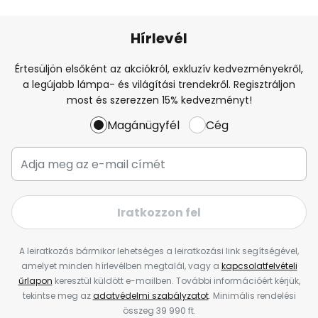
Hírlevél
Értesüljön elsőként az akciókról, exkluzív kedvezményekről,
a legújabb lámpa- és világítási trendekről. Regisztráljon
most és szerezzen 15% kedvezményt!
Magánügyfél
Cég
Iratkozzon fel
A leiratkozás bármikor lehetséges a leiratkozási link segítségével,
amelyet minden hírlevélben megtalál, vagy a
kapcsolatfelvételi
űrlapon
keresztül küldött e-mailben. További információért kérjük,
tekintse meg az
adatvédelmi szabályzatot
. Minimális rendelési
összeg 39 990 ft.