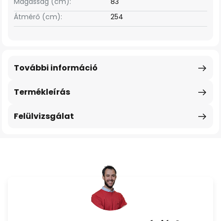
Magasság (cm):
83
Átmérő (cm):
254
További információ
Termékleírás
Felülvizsgálat