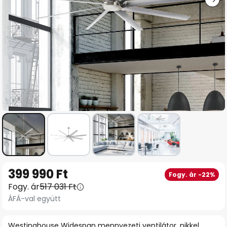
Ugrás
399 990 Ft
Fogy. ár -22%
a
Fogy. ár
517 031 Ft
képgaléria
ÁFÁ-val együtt
elejére
Westinghouse Widespan mennyezeti ventilátor, nikkel