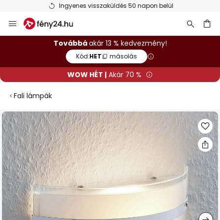
Ingyenes visszaküldés 50 napon belül
Ugrás
a
tartalomhoz
sés
Továbbá
akár 13 % kedvezmény!
Kód:
HET
másolás
WOW HÉT |
Akár 70 %
Fali lámpák
Ugrás
a
képgaléria
végére