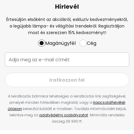
Hírlevél
Értesüljön elsőként az akciókról, exkluzív kedvezményekről,
a legújabb lámpa- és világítási trendekről. Regisztráljon
most és szerezzen 15% kedvezményt!
Magánügyfél
Cég
Iratkozzon fel
A leiratkozás bármikor lehetséges a leiratkozási link segítségével,
amelyet minden hírlevélben megtalál, vagy a
kapcsolatfelvételi
űrlapon
keresztül küldött e-mailben. További információért kérjük,
tekintse meg az
adatvédelmi szabályzatot
. Minimális rendelési
összeg 39 990 ft.