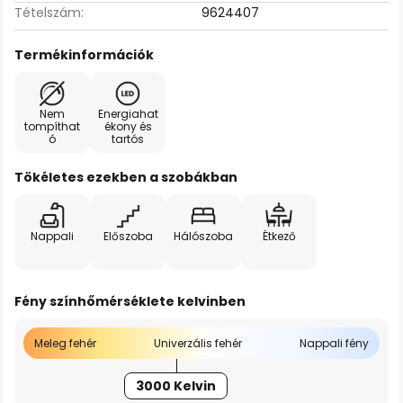
Tételszám:
9624407
Termékinformációk
Nem
Energiahat
tompíthat
ékony és
ó
tartós
Tökéletes ezekben a szobákban
Nappali
Előszoba
Hálószoba
Étkező
Fény színhőmérséklete kelvinben
Meleg fehér
Univerzális fehér
Nappali fény
3000 Kelvin