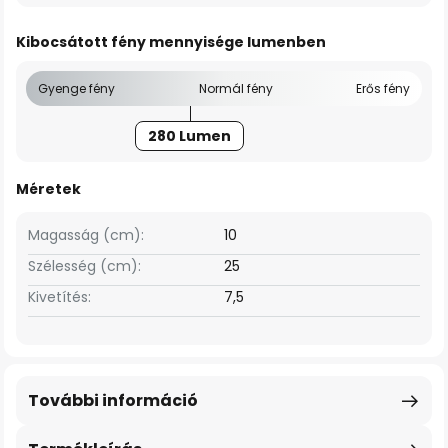
Kibocsátott fény mennyisége lumenben
Gyenge fény
Normál fény
Erős fény
280 Lumen
Méretek
Magasság (cm):
10
Szélesség (cm):
25
Kivetítés:
7,5
További információ