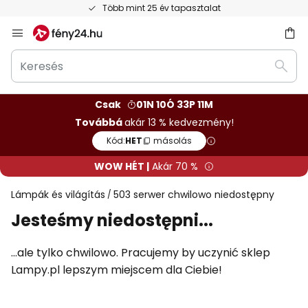
Több mint 25 év tapasztalat
Ugrás
a
Keresés
tartalomhoz
sés
Kere
Csak
01N 10Ó 33P 11M
Továbbá
akár 13 % kedvezmény!
Kód:
HET
másolás
WOW HÉT |
Akár 70 %
Lámpák és világítás
503 serwer chwilowo niedostępny
Jesteśmy niedostępni...
...ale tylko chwilowo. Pracujemy by uczynić sklep
Lampy.pl lepszym miejscem dla Ciebie!