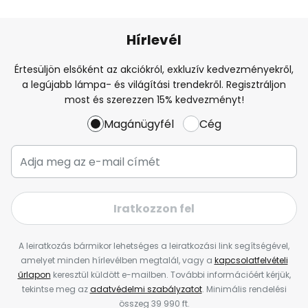
Hírlevél
Értesüljön elsőként az akciókról, exkluzív kedvezményekről,
a legújabb lámpa- és világítási trendekről. Regisztráljon
most és szerezzen 15% kedvezményt!
Magánügyfél
Cég
Iratkozzon fel
A leiratkozás bármikor lehetséges a leiratkozási link segítségével,
amelyet minden hírlevélben megtalál, vagy a
kapcsolatfelvételi
űrlapon
keresztül küldött e-mailben. További információért kérjük,
tekintse meg az
adatvédelmi szabályzatot
. Minimális rendelési
összeg 39 990 ft.