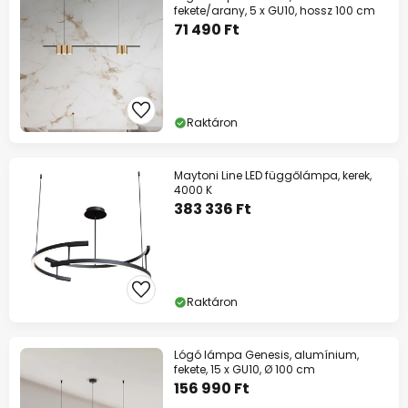
fekete/arany, 5 x GU10, hossz 100 cm
71 490 Ft
Raktáron
Maytoni Line LED függőlámpa, kerek,
4000 K
383 336 Ft
Raktáron
Lógó lámpa Genesis, alumínium,
fekete, 15 x GU10, Ø 100 cm
156 990 Ft