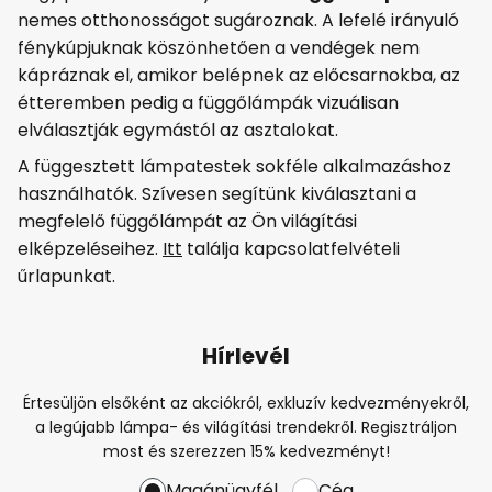
nemes otthonosságot sugároznak. A lefelé irányuló
fénykúpjuknak köszönhetően a vendégek nem
kápráznak el, amikor belépnek az előcsarnokba, az
étteremben pedig a függőlámpák vizuálisan
elválasztják egymástól az asztalokat.
A függesztett lámpatestek sokféle alkalmazáshoz
használhatók. Szívesen segítünk kiválasztani a
megfelelő függőlámpát az Ön világítási
elképzeléseihez.
Itt
találja kapcsolatfelvételi
űrlapunkat.
Hírlevél
Értesüljön elsőként az akciókról, exkluzív kedvezményekről,
a legújabb lámpa- és világítási trendekről. Regisztráljon
most és szerezzen 15% kedvezményt!
Magánügyfél
Cég