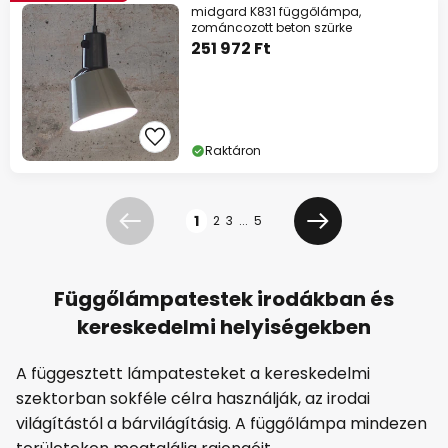
midgard K831 függőlámpa,
zománcozott beton szürke
251 972 Ft
Raktáron
Oldal
1
2
3
...
5
Előző
Következő
Függőlámpatestek irodákban és
kereskedelmi helyiségekben
A függesztett lámpatesteket a kereskedelmi
szektorban sokféle célra használják, az irodai
világítástól a bárvilágításig. A függőlámpa mindezen