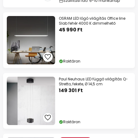
Szállítási idő: 6-10 munkanap
OSRAM LED lógó világítás Office line
Slab fehér 4000 K dimmelhető
45 990 Ft
Raktáron
Paul Neuhaus LED függő világítás Q-
Stretto, fekete, Ø 14,5 cm
149 301 Ft
Raktáron