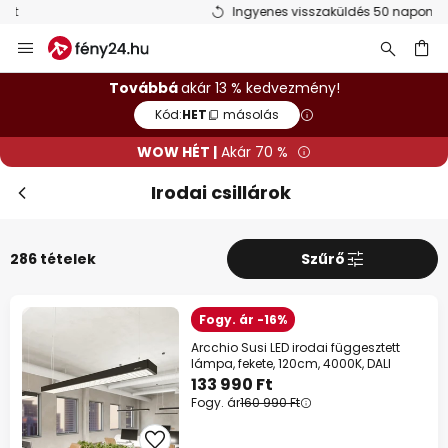
Ingyenes visszaküldés 50 napon belül
Ugrás
Bez
WOW HÉT
a
tartalomhoz
sés
10%
39 990 Ft felett
Továbbá
akár 13 % kedvezmény!
Kód:
HET
másolás
13%
59 990 Ft felett
WOW HÉT |
Akár 70 %
szinte mindenre*
Irodai csillárok
Kód:
HET
másolás
286 tételek
Szűrő
Spórolj most
*Mentes gyartok
Fogy. ár -16%
Arcchio Susi LED irodai függesztett
lámpa, fekete, 120cm, 4000K, DALI
133 990 Ft
Fogy. ár
160 990 Ft