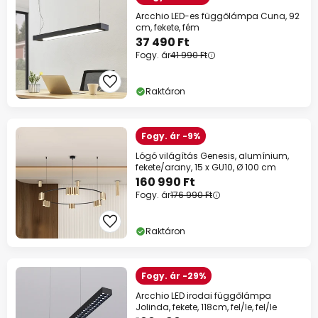
Arcchio LED-es függőlámpa Cuna, 92
cm, fekete, fém
37 490 Ft
Fogy. ár
41 990 Ft
Raktáron
Fogy. ár -9%
Lógó világítás Genesis, alumínium,
fekete/arany, 15 x GU10, Ø 100 cm
160 990 Ft
Fogy. ár
176 990 Ft
Raktáron
Fogy. ár -29%
Arcchio LED irodai függőlámpa
Jolinda, fekete, 118cm, fel/le, fel/le