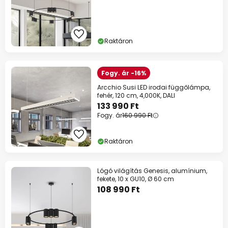
Raktáron
Fogy. ár -16%
Arcchio Susi LED irodai függőlámpa,
fehér, 120 cm, 4,000K, DALI
133 990 Ft
Fogy. ár
160 990 Ft
Raktáron
Lógó világítás Genesis, alumínium,
fekete, 10 x GU10, Ø 60 cm
108 990 Ft