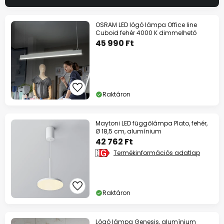
OSRAM LED lógó lámpa Office line
Cuboid fehér 4000 K dimmelhető
45 990 Ft
Raktáron
Maytoni LED függőlámpa Plato, fehér,
Ø 18,5 cm, alumínium
42 762 Ft
Termékinformációs adatlap
Raktáron
Lógó lámpa Genesis, alumínium