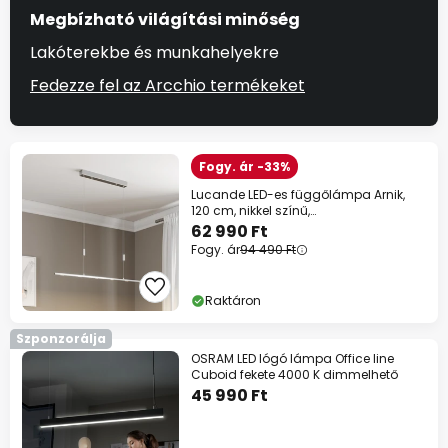
Megbízható világítási minőség
Lakóterekbe és munkahelyekre
Fedezze fel az Arcchio termékeket
Fogy. ár -33%
Lucande LED-es függőlámpa Arnik,
120 cm, nikkel színű,
fényerőszabályozós
62 990 Ft
Fogy. ár
94 490 Ft
Raktáron
Szponzorálja
OSRAM LED lógó lámpa Office line
Cuboid fekete 4000 K dimmelhető
45 990 Ft