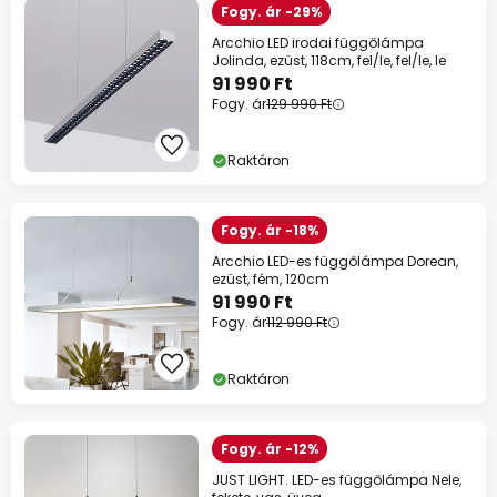
Fogy. ár -29%
Arcchio LED irodai függőlámpa
Jolinda, ezüst, 118cm, fel/le, fel/le, le
91 990 Ft
Fogy. ár
129 990 Ft
Raktáron
Fogy. ár -18%
Arcchio LED-es függőlámpa Dorean,
ezüst, fém, 120cm
91 990 Ft
Fogy. ár
112 990 Ft
Raktáron
Fogy. ár -12%
JUST LIGHT. LED-es függőlámpa Nele,