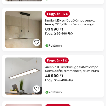
Fogy. ár -12%
Lindby LED-es függőlámpa Arneja,
fekete, CCT, állítható magasságú
83 990 Ft
Fogy. ár
95 490 Ft
Raktáron
Fogy. ár -9%
Arcchio LED irodai függesztett lámpa
Samu, fel/le, dimmelhető, alumínium
45 990 Ft
Fogy. ár
50 490 Ft
Raktáron