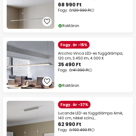
fényerőszabályozós
68 990 Ft
Fogy. ár
129 990 Ft
Raktáron
Fogy. ár -15%
Arcchio Vinca LED-es függőlámpa,
120 cm, 3.450 lm, 4.000 K
35 490 Ft
Fogy. ár
41 990 Ft
Raktáron
Fogy. ár -37%
Lucande LED-es függőlámpa Arnik,
140 cm, nikkel színű,
fényerőszabályzóval
62 990 Ft
Fogy. ár
100 490 Ft