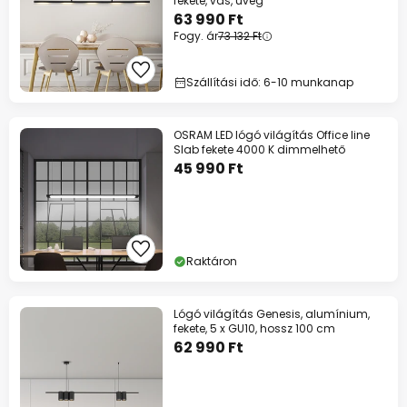
fekete, vas, üveg
63 990 Ft
Fogy. ár
73 132 Ft
Szállítási idő: 6-10 munkanap
OSRAM LED lógó világítás Office line
Slab fekete 4000 K dimmelhető
45 990 Ft
Raktáron
Lógó világítás Genesis, alumínium,
fekete, 5 x GU10, hossz 100 cm
62 990 Ft