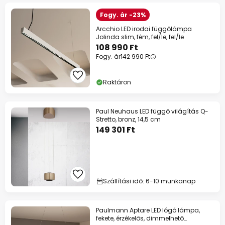
Fogy. ár -23%
Arcchio LED irodai függőlámpa
Jolinda slim, fém, fel/le, fel/le
108 990 Ft
Fogy. ár
142 990 Ft
Raktáron
Paul Neuhaus LED függő világítás Q-
Stretto, bronz, 14,5 cm
149 301 Ft
Szállítási idő: 6-10 munkanap
Paulmann Aptare LED lógó lámpa,
fekete, érzékelős, dimmelhető