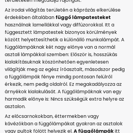
területeken megtalálja rajongóit.
Az irodai világítás területén a káprázás elkerülése
érdekében általában
függő lámpatesteket
használnak lamellákkal vagy diffúzorokkal. Itt a
függesztett lámpatestek bizonyos körülmények
között helyettesíthetik a különálló munkalámpát. A
függőlámpáknak két nagy előnye van a normál
asztali lámpákkal szemben: Először is, hosszúkás
kialakításuknak köszönhetően egyenletesen
világítják meg az egész íróasztalt, másodszor pedig
a függőlámpák fénye mindig pontosan felülről
érkezik, nem pedig oldalról. Ez megakadályozza az
árnyékok kialakulását. A függőlámpáknak van egy
harmadik előnye is: Nincs szükségük extra helyre az
asztalon.
Az előcsarnokokban, éttermekben vagy
kávézókban a függőlámpákat gyakran az asztalok
vagy pultok fölött helyezik el.
A függőlámpák
itt