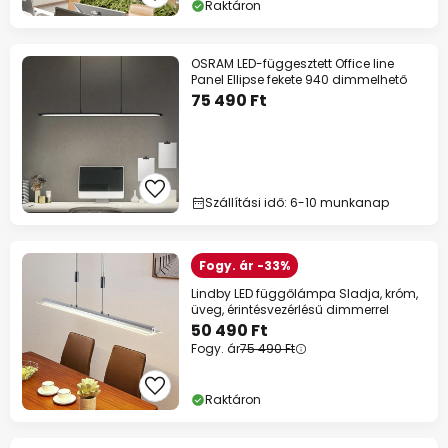
Raktáron
OSRAM LED-függesztett Office line
Panel Ellipse fekete 940 dimmelhető
75 490 Ft
Szállítási idő: 6-10 munkanap
Fogy. ár -33%
Lindby LED függőlámpa Sladja, króm,
üveg, érintésvezérlésű dimmerrel
50 490 Ft
Fogy. ár
75 490 Ft
Raktáron