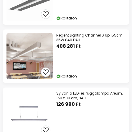
Raktáron
Regent Lighting Channel S Up 155cm
35W 840 DALI
408 281 Ft
Raktáron
Sylvania LED-es függőlámpa Areum,
150 x 30 cm, 840
126 990 Ft