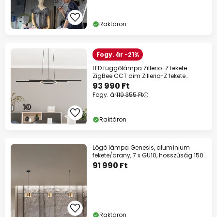
Raktáron
Fogy. ár -21%
LED függőlámpa Zillerio-Z fekete
ZigBee CCT dim Zillerio-Z fekete
ZigBee
93 990 Ft
Fogy. ár
119 355 Ft
Raktáron
Lógó lámpa Genesis, alumínium
fekete/arany, 7 x GU10, hosszúság 150
cm
91 990 Ft
Raktáron