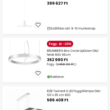
399 627 Ft
Szállítási idő: 9-13 munkanap
Fogy. ár -23%
BRUMBERG Biro Circle UpDown DALI
fehér 840 45cm
352 990 Ft
Fogy. ár
458 120 Ft
Raktáron
RZB Twindot S LED függőlámpa DALI
120 x 35 cm 830
586 408 Ft