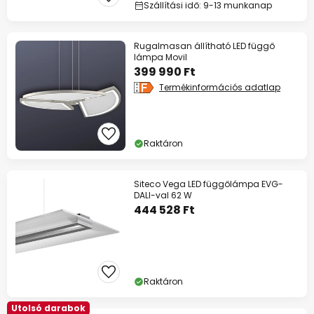
Szállítási idő: 9-13 munkanap
Rugalmasan állítható LED függő
lámpa Movil
399 990 Ft
Termékinformációs adatlap
Raktáron
Siteco Vega LED függőlámpa EVG-
DALI-val 62 W
444 528 Ft
Raktáron
Utolsó darabok