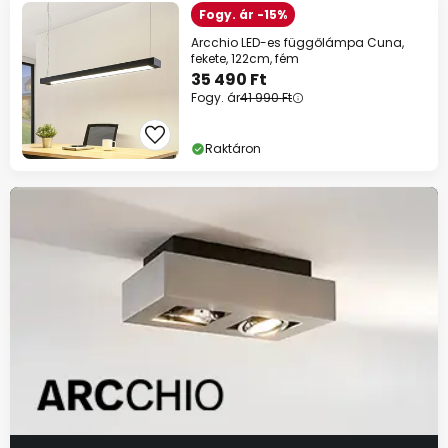
Fogy. ár -15%
Arcchio LED-es függőlámpa Cuna,
fekete, 122cm, fém
35 490 Ft
Fogy. ár
41 990 Ft
Raktáron