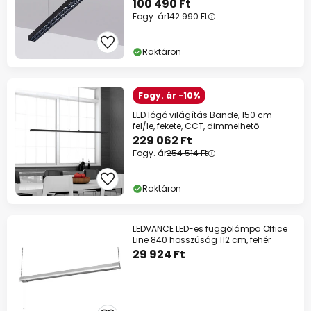
100 490 Ft
Fogy. ár
142 990 Ft
Raktáron
Fogy. ár -10%
LED lógó világítás Bande, 150 cm
fel/le, fekete, CCT, dimmelhető
229 062 Ft
Fogy. ár
254 514 Ft
Raktáron
LEDVANCE LED-es függőlámpa Office
Line 840 hosszúság 112 cm, fehér
29 924 Ft