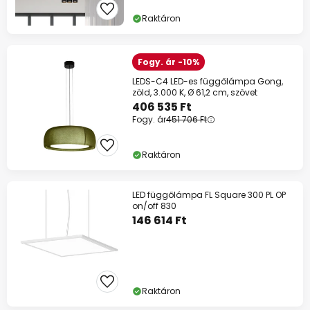
Raktáron
Fogy. ár -10%
LEDS-C4 LED-es függőlámpa Gong,
zöld, 3.000 K, Ø 61,2 cm, szövet
406 535 Ft
Fogy. ár
451 706 Ft
Raktáron
LED függőlámpa FL Square 300 PL OP
on/off 830
146 614 Ft
Raktáron