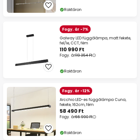
Raktáron
Fogy. ár -7%
Galway LED függőlámpa, matt fekete,
fel/le, CCT, fém
110 990 Ft
Fogy. ár
119 354 Ft
Raktáron
Fogy. ár -12%
Arcchio LED-es függőlámpa Cuna,
fekete, 162cm, fém
58 490 Ft
Fogy. ár
66 990 Ft
Raktáron