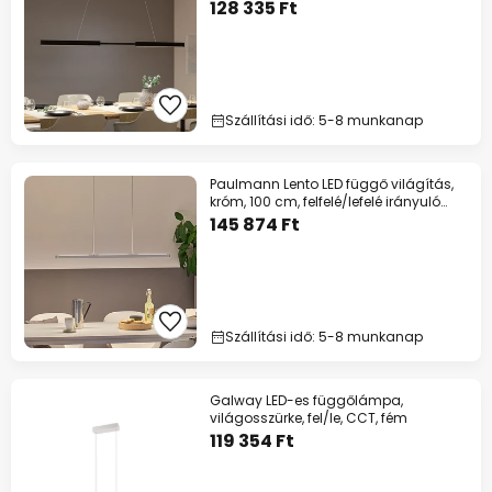
fényerővel
128 335 Ft
Szállítási idő: 5-8 munkanap
Paulmann Lento LED függő világítás,
króm, 100 cm, felfelé/lefelé irányuló
fény,
145 874 Ft
Szállítási idő: 5-8 munkanap
Galway LED-es függőlámpa,
világosszürke, fel/le, CCT, fém
119 354 Ft