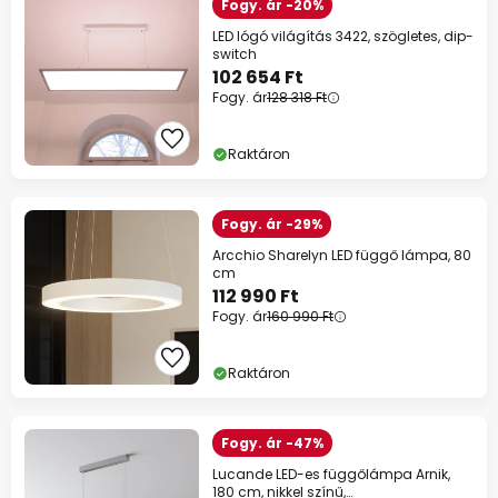
Fogy. ár -20%
LED lógó világítás 3422, szögletes, dip-
switch
102 654 Ft
Fogy. ár
128 318 Ft
Raktáron
Fogy. ár -29%
Arcchio Sharelyn LED függő lámpa, 80
cm
112 990 Ft
Fogy. ár
160 990 Ft
Raktáron
Fogy. ár -47%
Lucande LED-es függőlámpa Arnik,
180 cm, nikkel színű,