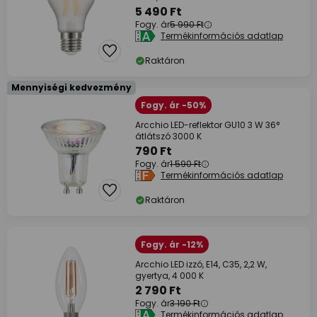
5 490 Ft
Fogy. ár
5 990 Ft
Termékinformációs adatlap
Raktáron
Mennyiségi kedvezmény
Fogy. ár -50%
Arcchio LED-reflektor GU10 3 W 36°
átlátszó 3000 K
790 Ft
Fogy. ár
1 590 Ft
Termékinformációs adatlap
Raktáron
Fogy. ár -12%
Arcchio LED izzó, E14, C35, 2,2 W,
gyertya, 4 000 K
2 790 Ft
Fogy. ár
3 190 Ft
Termékinformációs adatlap