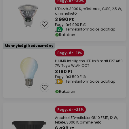
Fogy. ár -20%
LED izzó, 3000 K, reflektoros, GU10, 2,5 W,
dimmelhető
3 990 Ft
Fogy. ár
4 990 Ft
Termékinformációs adatlap
Raktáron
Mennyiségi kedvezmény
Fogy. ár -11%
LUUMR intelligens LED izzó matt E27 A60
7W Tuya WLAN CCT
3 190 Ft
Fogy. ár
3 590 Ft
Termékinformációs adatlap
Raktáron
Fogy. ár -23%
Arcchio LED-reflektor GU10 ES111, 12 W,
fekete, 3000 K, dimmelhető
6 490 Ft