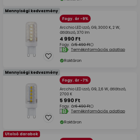
Mennyiségi kedvezmény
Fogy. ár -9%
Arcchio LED izzó, G9, 3000 K, 2 W,
átlátszó, 370 lm
4 990 Ft
Fogy. ár
5 490 Ft
Termékinformációs adatlap
Raktáron
Mennyiségi kedvezmény
Fogy. ár -7%
Arcchio LED izzó, G9, 2,6 W, átlátszó,
2700 K
5 990 Ft
Fogy. ár
6 490 Ft
Termékinformációs adatlap
Raktáron
Utolsó darabok