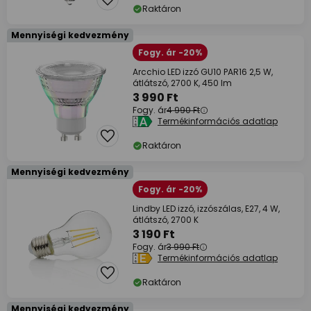
Raktáron
Mennyiségi kedvezmény
Fogy. ár -20%
Arcchio LED izzó GU10 PAR16 2,5 W,
átlátszó, 2700 K, 450 lm
3 990 Ft
Fogy. ár
4 990 Ft
Termékinformációs adatlap
Raktáron
Mennyiségi kedvezmény
Fogy. ár -20%
Lindby LED izzó, izzószálas, E27, 4 W,
átlátszó, 2700 K
3 190 Ft
Fogy. ár
3 990 Ft
Termékinformációs adatlap
Raktáron
Mennyiségi kedvezmény