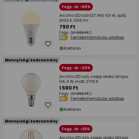
Fogy. ár -60%
Arcchio LED izzó E27 A60 9,5 W, opál,
3000 K, 1055 lm
790 Ft
Fogy. ár
1 990 Ft
Termékinformációs adatlap
Raktáron
Mennyiségi kedvezmény
Fogy. ár -20%
Arcchio LED izzó, csepp alakú lámpa,
E14, 4 W, matt, 2700 K
1 590 Ft
Fogy. ár
1 990 Ft
Termékinformációs adatlap
Raktáron
Mennyiségi kedvezmény
Fogy. ár -25%
Arcchio LED izzó, csepp alakú lámpa,