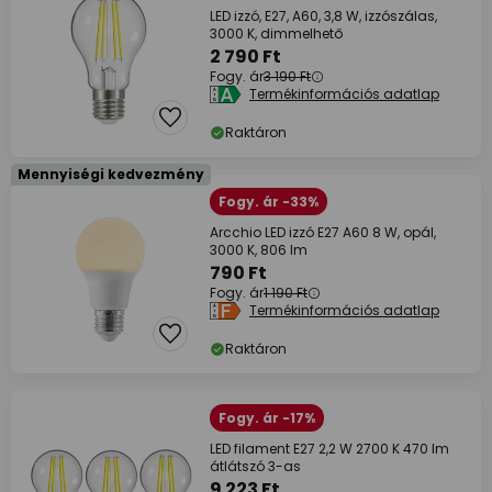
LED izzó, E27, A60, 3,8 W, izzószálas,
3000 K, dimmelhető
2 790 Ft
Fogy. ár
3 190 Ft
Termékinformációs adatlap
Raktáron
Mennyiségi kedvezmény
Fogy. ár -33%
Arcchio LED izzó E27 A60 8 W, opál,
3000 K, 806 lm
790 Ft
Fogy. ár
1 190 Ft
Termékinformációs adatlap
Raktáron
Fogy. ár -17%
LED filament E27 2,2 W 2700 K 470 lm
átlátszó 3-as
9 223 Ft