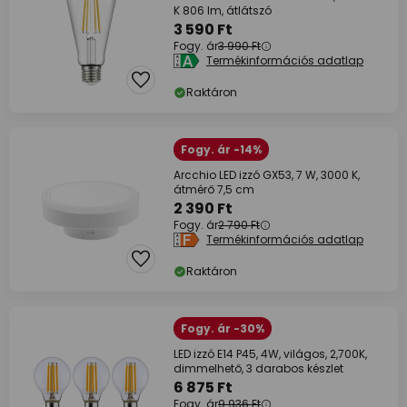
K 806 lm, átlátszó
3 590 Ft
Fogy. ár
3 990 Ft
Termékinformációs adatlap
Raktáron
Fogy. ár -14%
Arcchio LED izzó GX53, 7 W, 3000 K,
átmérő 7,5 cm
2 390 Ft
Fogy. ár
2 790 Ft
Termékinformációs adatlap
Raktáron
Fogy. ár -30%
LED izzó E14 P45, 4W, világos, 2,700K,
dimmelhető, 3 darabos készlet
6 875 Ft
Fogy. ár
9 936 Ft