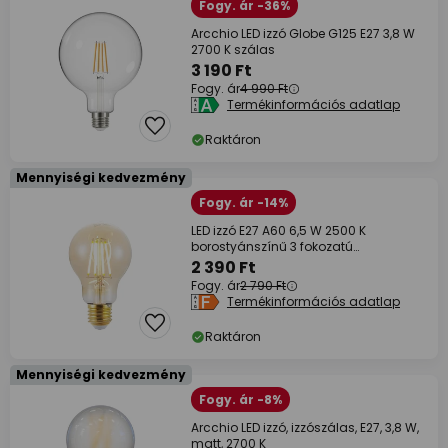
Fogy. ár -36%
Arcchio LED izzó Globe G125 E27 3,8 W
2700 K szálas
3 190 Ft
Fogy. ár
4 990 Ft
Termékinformációs adatlap
Raktáron
Mennyiségi kedvezmény
Fogy. ár -14%
LED izzó E27 A60 6,5 W 2500 K
borostyánszínű 3 fokozatú
dimmelhető
2 390 Ft
Fogy. ár
2 790 Ft
Termékinformációs adatlap
Raktáron
Mennyiségi kedvezmény
Fogy. ár -8%
Arcchio LED izzó, izzószálas, E27, 3,8 W,
matt, 2700 K