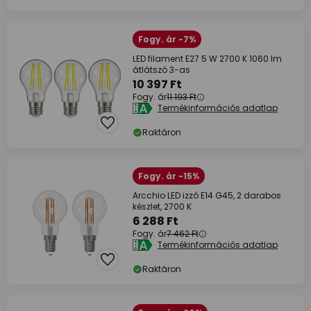
Fogy. ár -7%
LED filament E27 5 W 2700 K 1060 lm
átlátszó 3-as
10 397 Ft
Fogy. ár
11 193 Ft
Termékinformációs adatlap
Raktáron
Fogy. ár -15%
Arcchio LED izzó E14 G45, 2 darabos
készlet, 2700 K
6 288 Ft
Fogy. ár
7 462 Ft
Termékinformációs adatlap
Raktáron