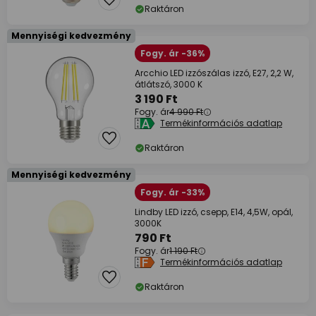
Raktáron
Mennyiségi kedvezmény
Fogy. ár -36%
Arcchio LED izzószálas izzó, E27, 2,2 W,
átlátszó, 3000 K
3 190 Ft
Fogy. ár
4 990 Ft
Termékinformációs adatlap
Raktáron
Mennyiségi kedvezmény
Fogy. ár -33%
Lindby LED izzó, csepp, E14, 4,5W, opál,
3000K
790 Ft
Fogy. ár
1 190 Ft
Termékinformációs adatlap
Raktáron