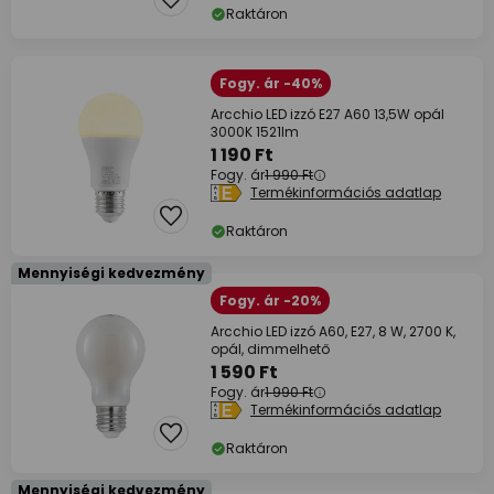
Raktáron
Fogy. ár -40%
Arcchio LED izzó E27 A60 13,5W opál
3000K 1521lm
1 190 Ft
Fogy. ár
1 990 Ft
Termékinformációs adatlap
Raktáron
Mennyiségi kedvezmény
Fogy. ár -20%
Arcchio LED izzó A60, E27, 8 W, 2700 K,
opál, dimmelhető
1 590 Ft
Fogy. ár
1 990 Ft
Termékinformációs adatlap
Raktáron
Mennyiségi kedvezmény