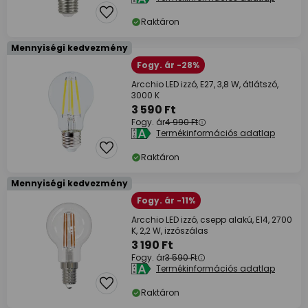
Raktáron
Mennyiségi kedvezmény
Fogy. ár -28%
Arcchio LED izzó, E27, 3,8 W, átlátszó,
3000 K
3 590 Ft
Fogy. ár
4 990 Ft
Termékinformációs adatlap
Raktáron
Mennyiségi kedvezmény
Fogy. ár -11%
Arcchio LED izzó, csepp alakú, E14, 2700
K, 2,2 W, izzószálas
3 190 Ft
Fogy. ár
3 590 Ft
Termékinformációs adatlap
Raktáron