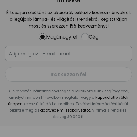
Értesüljön elsőként az akciókról, exkluzív kedvezményekről,
a legújabb lámpa- és világítási trendekről. Regisztráljon
most és szerezzen 15% kedvezményt!
Magánügyfél
Cég
Iratkozzon fel
A leiratkozás bármikor lehetséges a leiratkozási link segítségével,
amelyet minden hírlevélben megtalál, vagy a
kapcsolatfelvételi
űrlapon
keresztül küldött e-mailben. További információért kérjük,
tekintse meg az
adatvédelmi szabályzatot
. Minimális rendelési
összeg 39 990 ft.