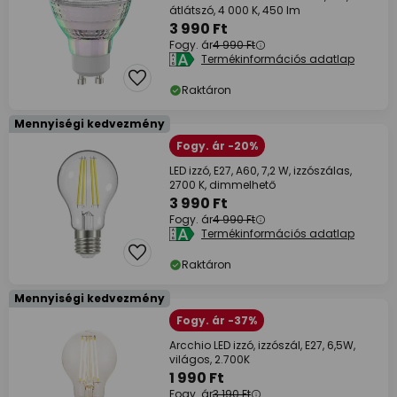
átlátszó, 4 000 K, 450 lm
3 990 Ft
Fogy. ár
4 990 Ft
Termékinformációs adatlap
Raktáron
Mennyiségi kedvezmény
Fogy. ár -20%
LED izzó, E27, A60, 7,2 W, izzószálas,
2700 K, dimmelhető
3 990 Ft
Fogy. ár
4 990 Ft
Termékinformációs adatlap
Raktáron
Mennyiségi kedvezmény
Fogy. ár -37%
Arcchio LED izzó, izzószál, E27, 6,5W,
világos, 2.700K
1 990 Ft
Fogy. ár
3 190 Ft