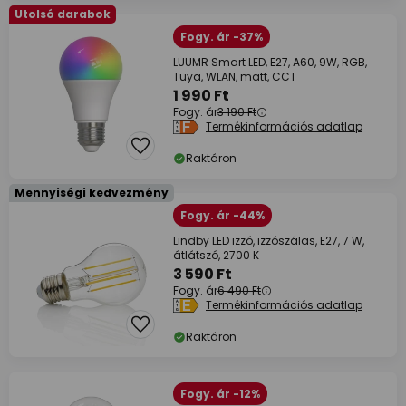
Utolsó darabok
Fogy. ár -37%
LUUMR Smart LED, E27, A60, 9W, RGB,
Tuya, WLAN, matt, CCT
1 990 Ft
Fogy. ár
3 190 Ft
Termékinformációs adatlap
Raktáron
Mennyiségi kedvezmény
Fogy. ár -44%
Lindby LED izzó, izzószálas, E27, 7 W,
átlátszó, 2700 K
3 590 Ft
Fogy. ár
6 490 Ft
Termékinformációs adatlap
Raktáron
Fogy. ár -12%