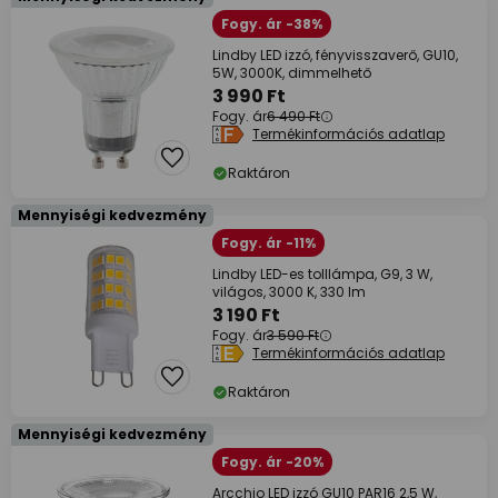
Fogy. ár -38%
Lindby LED izzó, fényvisszaverő, GU10,
5W, 3000K, dimmelhető
3 990 Ft
Fogy. ár
6 490 Ft
Termékinformációs adatlap
Raktáron
Mennyiségi kedvezmény
Fogy. ár -11%
Lindby LED-es tolllámpa, G9, 3 W,
világos, 3000 K, 330 lm
3 190 Ft
Fogy. ár
3 590 Ft
Termékinformációs adatlap
Raktáron
Mennyiségi kedvezmény
Fogy. ár -20%
Arcchio LED izzó GU10 PAR16 2,5 W,