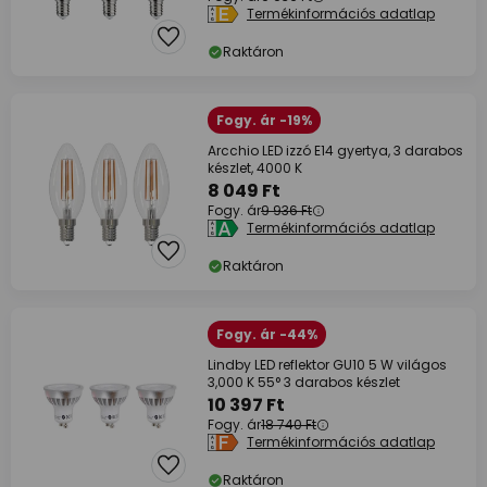
Termékinformációs adatlap
Raktáron
Fogy. ár -19%
Arcchio LED izzó E14 gyertya, 3 darabos
készlet, 4000 K
8 049 Ft
Fogy. ár
9 936 Ft
Termékinformációs adatlap
Raktáron
Fogy. ár -44%
Lindby LED reflektor GU10 5 W világos
3,000 K 55° 3 darabos készlet
10 397 Ft
Fogy. ár
18 740 Ft
Termékinformációs adatlap
Raktáron