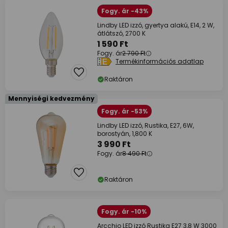
Fogy. ár -43%
Lindby LED izzó, gyertya alakú, E14, 2 W,
átlátszó, 2700 K
1 590 Ft
Fogy. ár
2 790 Ft
Termékinformációs adatlap
Raktáron
Mennyiségi kedvezmény
Fogy. ár -53%
Lindby LED izzó, Rustika, E27, 6W,
borostyán, 1,800 K
3 990 Ft
Fogy. ár
8 490 Ft
Raktáron
Fogy. ár -10%
Arcchio LED izzó Rustika E27 3,8 W 3000