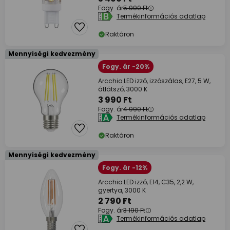
Fogy. ár
5 990 Ft
Termékinformációs adatlap
Raktáron
Mennyiségi kedvezmény
Fogy. ár -20%
Arcchio LED izzó, izzószálas, E27, 5 W,
átlátszó, 3000 K
3 990 Ft
Fogy. ár
4 990 Ft
Termékinformációs adatlap
Raktáron
Mennyiségi kedvezmény
Fogy. ár -12%
Arcchio LED izzó, E14, C35, 2,2 W,
gyertya, 3000 K
2 790 Ft
Fogy. ár
3 190 Ft
Termékinformációs adatlap