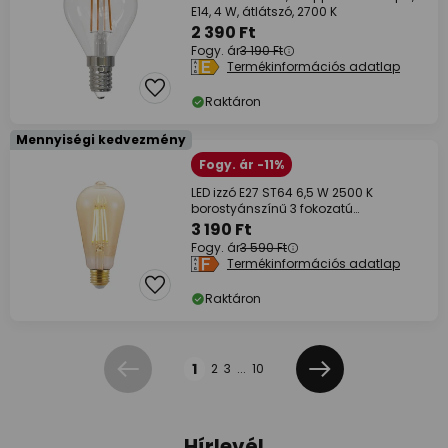
E14, 4 W, átlátszó, 2700 K
2 390 Ft
Fogy. ár
3 190 Ft
Termékinformációs adatlap
Raktáron
Mennyiségi kedvezmény
Fogy. ár -11%
LED izzó E27 ST64 6,5 W 2500 K
borostyánszínű 3 fokozatú
fényerőszabályozó
3 190 Ft
Fogy. ár
3 590 Ft
Termékinformációs adatlap
Raktáron
Oldal
1
2
3
...
10
Előző
Következő
Hírlevél