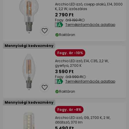
Arcchio LED izzó, csepp alakú, E14, 3000
K, 2,2 W, izzószálas
2 790 Ft
Fogy. ár
3 190 Ft
Termékinformációs adatlap
Raktáron
Mennyiségi kedvezmény
Fogy. ár -10%
Arcchio LED izzó, E14, C35, 2,2 W,
gyertya, 2700 K
3 590 Ft
Fogy. ár
3 990 Ft
Termékinformációs adatlap
Raktáron
Mennyiségi kedvezmény
Fogy. ár -8%
Arcchio LED izzó, G9, 2700 K, 2 W,
átlátszó, 370 lm
5 490 Ft