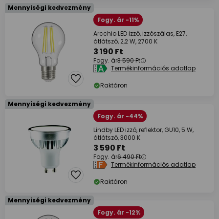
Mennyiségi kedvezmény
Fogy. ár -11%
Arcchio LED izzó, izzószálas, E27,
átlátszó, 2,2 W, 2700 K
3 190 Ft
Fogy. ár
3 590 Ft
Termékinformációs adatlap
Raktáron
Mennyiségi kedvezmény
Fogy. ár -44%
Lindby LED izzó, reflektor, GU10, 5 W,
átlátszó, 3000 K
3 590 Ft
Fogy. ár
6 490 Ft
Termékinformációs adatlap
Raktáron
Mennyiségi kedvezmény
Fogy. ár -12%