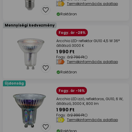
Termékinformációs adatlap
Raktáron
Mennyiségi kedvezmény
Fogy. ár -28%
Arcchio LED-reflektor GU10 4,5 W 36°
átlátszó 3000 K
1 990 Ft
Fogy. ár
2 790 Ft
Termékinformációs adatlap
Raktáron
Újdonság
Fogy. ár -16%
Arcchio LED izzó, reflektoros, GU10, 6 W,
átlátszó, 3000 K, 800 lm
1 990 Ft
Fogy. ár
2 390 Ft
Termékinformációs adatlap
Raktáron