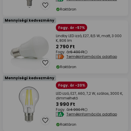
Raktáron
Mennyiségi kedvezmény
Fogy. ár -57%
Lindby LED izzó, E27, 8,5 W, matt, 3 000
K, 806 lm
2 790 Ft
Fogy. ár
6 490 Ft
Termékinformációs adatlap
Raktáron
Mennyiségi kedvezmény
Fogy. ár -20%
LED izzó, E27, A60, 7,2 W, szálas, 3000 K,
dimmelhető
3 990 Ft
Fogy. ár
4 990 Ft
Termékinformációs adatlap
Raktáron