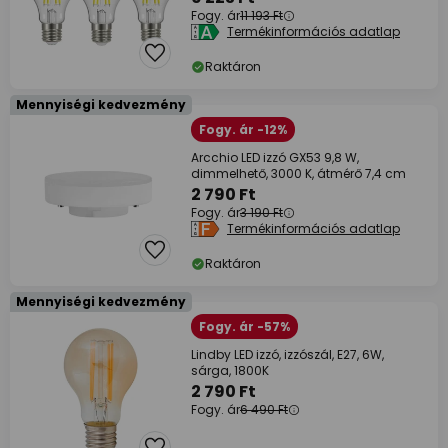
Fogy. ár
11 193 Ft
Termékinformációs adatlap
Raktáron
Mennyiségi kedvezmény
Fogy. ár -12%
Arcchio LED izzó GX53 9,8 W,
dimmelhető, 3000 K, átmérő 7,4 cm
2 790 Ft
Fogy. ár
3 190 Ft
Termékinformációs adatlap
Raktáron
Mennyiségi kedvezmény
Fogy. ár -57%
Lindby LED izzó, izzószál, E27, 6W,
sárga, 1800K
2 790 Ft
Fogy. ár
6 490 Ft