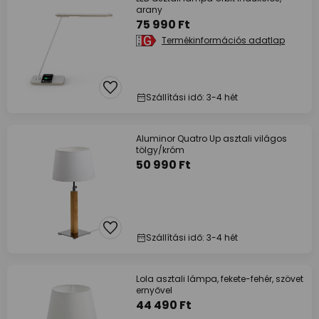
arany
75 990 Ft
Termékinformációs adatlap
Szállítási idő: 3-4 hét
Aluminor Quatro Up asztali világos
tölgy/króm
50 990 Ft
Szállítási idő: 3-4 hét
Lola asztali lámpa, fekete-fehér, szövet
ernyővel
44 490 Ft