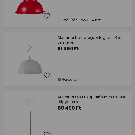
Szállítási idő: 3-4 hét
Aluminor Dome lógó világítás, Ø 50
cm, fehér
51 990 Ft
Raktáron
Aluminor Quatro Up állólámpa szürke
tölgy/króm
80 490 Ft