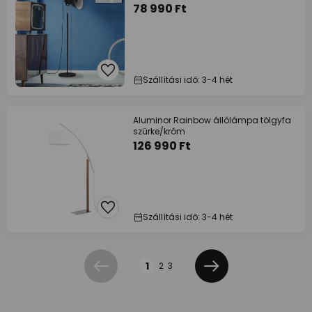
78 990 Ft
Szállítási idő: 3-4 hét
Aluminor Rainbow állólámpa tölgyfa
szürke/króm
126 990 Ft
Szállítási idő: 3-4 hét
Oldal
1
2
3
Előző
Következő