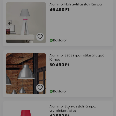
Aluminor Floh textil asztali lámpa
46 490 Ft
Raktáron
Aluminor S2089 ipari stílusú függő
lámpa
50 490 Ft
Raktáron
Aluminor Store asztali lámpa,
alumínium/piros
42 990 Ft