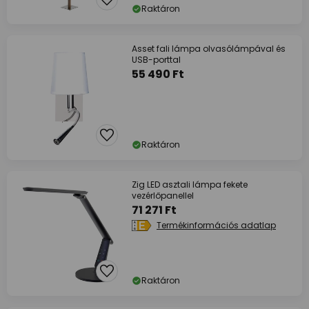
Raktáron
Asset fali lámpa olvasólámpával és
USB-porttal
55 490 Ft
Raktáron
Zig LED asztali lámpa fekete
vezérlőpanellel
71 271 Ft
Termékinformációs adatlap
Raktáron