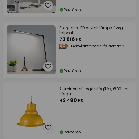
Raktáron
Starglass LED asztali lámpa üveg
talppal
73 816 Ft
Termékinformációs adatlap
Raktáron
Aluminor Loft lógó világítás, Ø 39 cm,
sárga
42 490 Ft
Raktáron