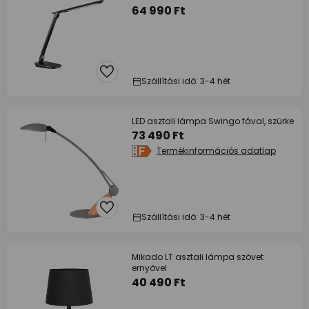
64 990 Ft
Szállítási idő: 3-4 hét
LED asztali lámpa Swingo fával, szürke
73 490 Ft
Termékinformációs adatlap
Szállítási idő: 3-4 hét
Mikado LT asztali lámpa szövet
ernyővel
40 490 Ft