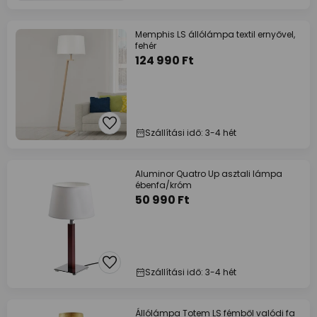
Memphis LS állólámpa textil ernyővel,
fehér
124 990 Ft
Szállítási idő: 3-4 hét
Aluminor Quatro Up asztali lámpa
ébenfa/króm
50 990 Ft
Szállítási idő: 3-4 hét
Állólámpa Totem LS fémből valódi fa