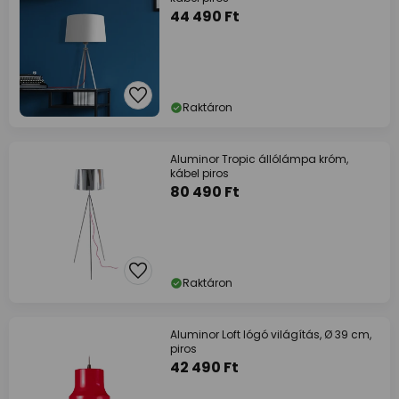
44 490 Ft
Raktáron
Aluminor Tropic állólámpa króm,
kábel piros
80 490 Ft
Raktáron
Aluminor Loft lógó világítás, Ø 39 cm,
piros
42 490 Ft