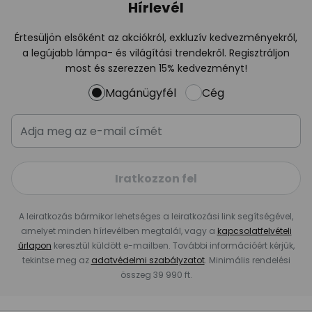
Hírlevél
Értesüljön elsőként az akciókról, exkluzív kedvezményekről,
a legújabb lámpa- és világítási trendekről. Regisztráljon
most és szerezzen 15% kedvezményt!
Magánügyfél
Cég
Iratkozzon fel
A leiratkozás bármikor lehetséges a leiratkozási link segítségével,
amelyet minden hírlevélben megtalál, vagy a
kapcsolatfelvételi
űrlapon
keresztül küldött e-mailben. További információért kérjük,
tekintse meg az
adatvédelmi szabályzatot
. Minimális rendelési
összeg 39 990 ft.