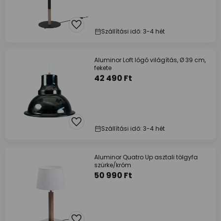
Szállítási idő: 3-4 hét
Aluminor Loft lógó világítás, Ø 39 cm,
fekete
42 490 Ft
Szállítási idő: 3-4 hét
Aluminor Quatro Up asztali tölgyfa
szürke/króm
50 990 Ft