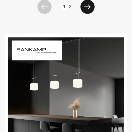
Oldal
1
2
Előző
Következő