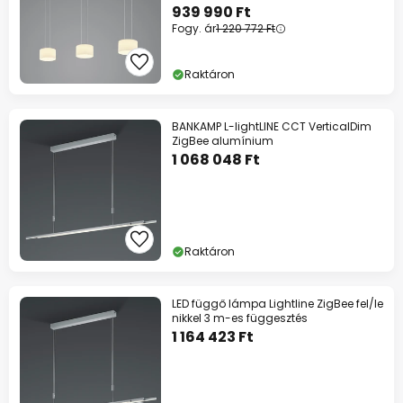
939 990 Ft
Fogy. ár
1 220 772 Ft
Raktáron
BANKAMP L-lightLINE CCT VerticalDim
ZigBee alumínium
1 068 048 Ft
Raktáron
LED függő lámpa Lightline ZigBee fel/le
nikkel 3 m-es függesztés
1 164 423 Ft