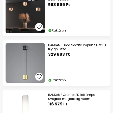
13%
59 990 Ft felett
558 969 Ft
szinte mindenre*
Kód:
HET
másolás
Raktáron
Spórolj most
BANKAMP Luce elevata Impulse Flex LED
*Mentes gyartok
függő 1 izzó
329 883 Ft
Raktáron
BANKAMP Cromo LED falilámpa
üvegből, magasság 40cm
116 579 Ft