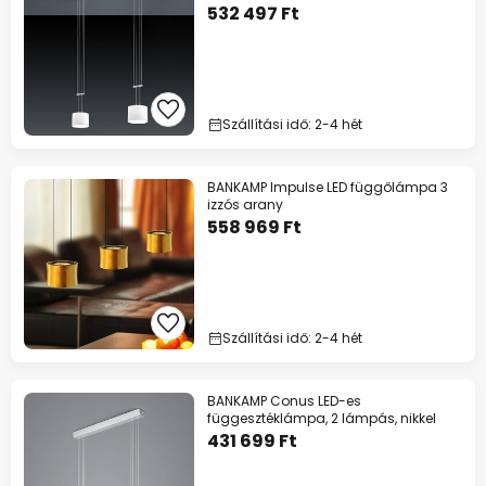
532 497 Ft
Szállítási idő: 2-4 hét
BANKAMP Impulse LED függőlámpa 3
izzós arany
558 969 Ft
Szállítási idő: 2-4 hét
BANKAMP Conus LED-es
függesztéklámpa, 2 lámpás, nikkel
431 699 Ft