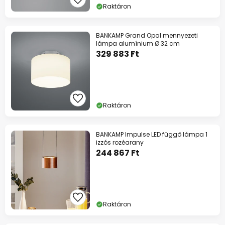
Raktáron
BANKAMP Grand Opal mennyezeti
lámpa alumínium Ø 32 cm
329 883 Ft
Raktáron
BANKAMP Impulse LED függő lámpa 1
izzós rozéarany
244 867 Ft
Raktáron