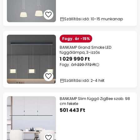
Szállítási idő: 10-15 munkanap
Fogy. ár -15%
BANKAMP Grand Smoke LED
függőlámpa, 3-izzós
1 029 990 Ft
Fogy. ár
1 220 772 Ft
Szállítási idő: 2-4 hét
BANKAMP Slim függő ZigBee szab. 98
cm fekete
501 443 Ft