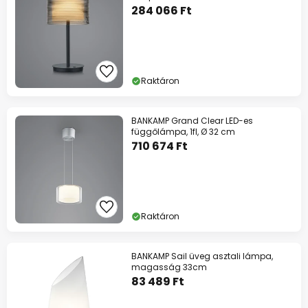
284 066 Ft
Raktáron
BANKAMP Grand Clear LED-es
függőlámpa, 1fl, Ø 32 cm
710 674 Ft
Raktáron
BANKAMP Sail üveg asztali lámpa,
magasság 33cm
83 489 Ft