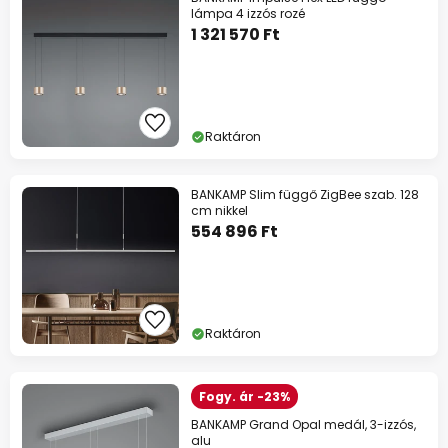
lámpa 4 izzós rozé
1 321 570 Ft
Raktáron
BANKAMP Slim függő ZigBee szab. 128
cm nikkel
554 896 Ft
Raktáron
Fogy. ár -23%
BANKAMP Grand Opal medál, 3-izzós,
alu