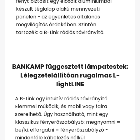
fényt biztosít egy eloxált alumíniumból
készült téglalap alakú mennyezeti
panelen - az egyenletes általános
megvilágítás érdekében. Szintén
tartozék: a B-Link rádiós távirányító.
BANKAMP függesztett lámpatestek:
Lélegzetelállítóan rugalmas L-
lightLINE
A B-Link egy intuitív rádiós távirányító.
Elemmel működik, és mobil vagy falra
szerelhető. Úgy használható, mint egy
klasszikus fényerőszabályzó: megnyomni =
be/ki, elforgatni = fényerőszabályzó -
mindenféle kábelezés nélkül.