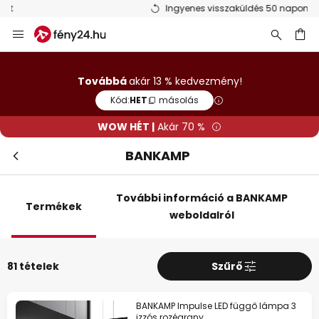
Ingyenes visszaküldés 50 napon belül
Ugrás
a
tartalomhoz
sés
Továbbá
akár 13 % kedvezmény!
Kód:
HET
másolás
WOW HÉT |
Akár 70 %
BANKAMP
További információ a BANKAMP
Termékek
weboldalról
Bez
WOW HÉT
81 tételek
Szűrő
10%
39 990 Ft felett
BANKAMP Impulse LED függő lámpa 3
izzós rozéarany