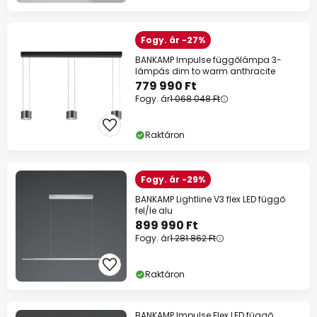
Fogy. ár -27%
BANKAMP Impulse függőlámpa 3-
lámpás dim to warm anthracite
779 990 Ft
Fogy. ár
1 068 048 Ft
Raktáron
Fogy. ár -29%
BANKAMP Lightline V3 flex LED függő
fel/le alu
899 990 Ft
Fogy. ár
1 281 862 Ft
Raktáron
BANKAMP Impulse Flex LED függő