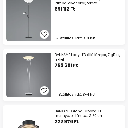
lámpa, olvasókar, fekete
651 112 Ft
Szállítási idő: 3-4 hét
BANKAMP Lady LED álló lámpa, ZigBee,
nikkel
762 601 Ft
Szállítási idő: 3-4 hét
BANKAMP Grand Groove LED
mennyezeti lámpa, Ø 20 cm
222 976 Ft