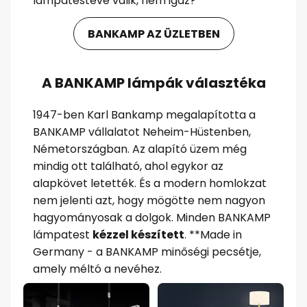
lámpatestévé válik, nem igaz?
BANKAMP AZ ÜZLETBEN
A BANKAMP lámpák választéka
1947-ben Karl Bankamp megalapította a
BANKAMP vállalatot Neheim-Hüstenben,
Németországban. Az alapító üzem még
mindig ott található, ahol egykor az
alapkövet letették. És a modern homlokzat
nem jelenti azt, hogy mögötte nem nagyon
hagyományosak a dolgok. Minden BANKAMP
lámpatest
kézzel készített
. **Made in
Germany - a BANKAMP minőségi pecsétje,
amely méltó a nevéhez.