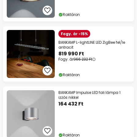
Raktáron
Fogy. ár -15%
BANKAMP L-lightLINE LED ZigBee fel/le
antracit
819 990 Ft
Fogy. ár
966 232 Ft
Raktáron
BANKAMP Impulse LED fali lámpa 1
izzós nikkel
164 432 Ft
Raktáron