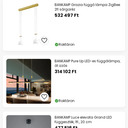
BANKAMP Grazia függő lámpa ZigBee
2fl sárgaréz
532 497 Ft
Raktáron
BANKAMP Pure Up LED-es függőlámpa,
öt izzós
314 102 Ft
Raktáron
BANKAMP Luce elevata Grand LED
függeszték, 1fl., 20 cm
477 516 Ft