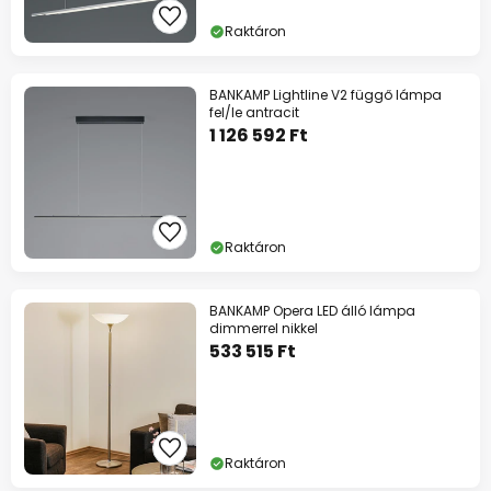
Raktáron
BANKAMP Lightline V2 függő lámpa
fel/le antracit
1 126 592 Ft
Raktáron
BANKAMP Opera LED álló lámpa
dimmerrel nikkel
533 515 Ft
Raktáron