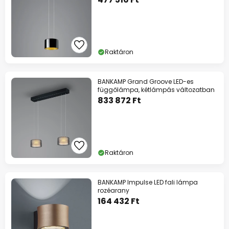
Raktáron
BANKAMP Grand Groove LED-es
függőlámpa, kétlámpás változatban
833 872 Ft
Raktáron
BANKAMP Impulse LED fali lámpa
rozéarany
164 432 Ft