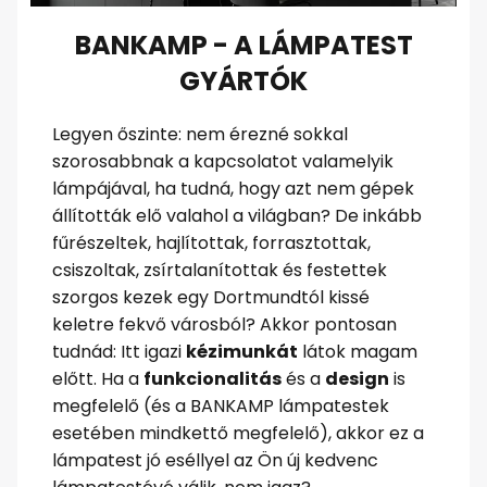
BANKAMP - A LÁMPATEST
GYÁRTÓK
Legyen őszinte: nem érezné sokkal
szorosabbnak a kapcsolatot valamelyik
lámpájával, ha tudná, hogy azt nem gépek
állították elő valahol a világban? De inkább
fűrészeltek, hajlítottak, forrasztottak,
csiszoltak, zsírtalanítottak és festettek
szorgos kezek egy Dortmundtól kissé
keletre fekvő városból? Akkor pontosan
tudnád: Itt igazi
kézimunkát
látok magam
előtt. Ha a
funkcionalitás
és a
design
is
megfelelő (és a BANKAMP lámpatestek
esetében mindkettő megfelelő), akkor ez a
lámpatest jó eséllyel az Ön új kedvenc