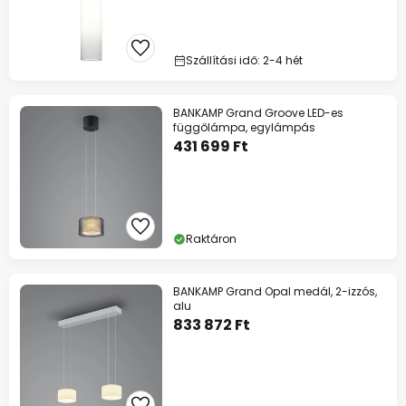
Szállítási idő: 2-4 hét
BANKAMP Grand Groove LED-es
függőlámpa, egylámpás
431 699 Ft
Raktáron
BANKAMP Grand Opal medál, 2-izzós,
alu
833 872 Ft