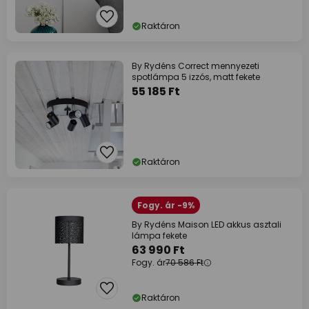
Raktáron
By Rydéns Correct mennyezeti
spotlámpa 5 izzós, matt fekete
55 185 Ft
Raktáron
Fogy. ár -9%
By Rydéns Maison LED akkus asztali
lámpa fekete
63 990 Ft
Fogy. ár
70 586 Ft
Raktáron