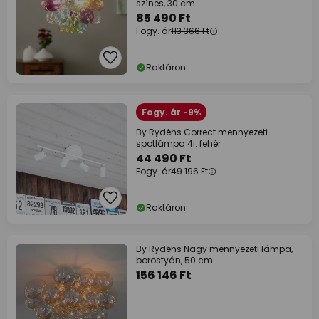
színes, 30 cm
85 490 Ft
Fogy. ár
113 366 Ft
Raktáron
Fogy. ár -9%
By Rydéns Correct mennyezeti
spotlámpa 4i. fehér
44 490 Ft
Fogy. ár
49 196 Ft
Raktáron
By Rydéns Nagy mennyezeti lámpa,
borostyán, 50 cm
156 146 Ft