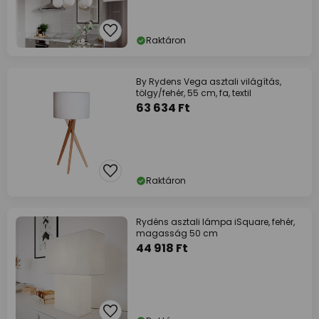
Raktáron
By Rydens Vega asztali világítás,
tölgy/fehér, 55 cm, fa, textil
63 634 Ft
Raktáron
Rydéns asztali lámpa iSquare, fehér,
magasság 50 cm
44 918 Ft