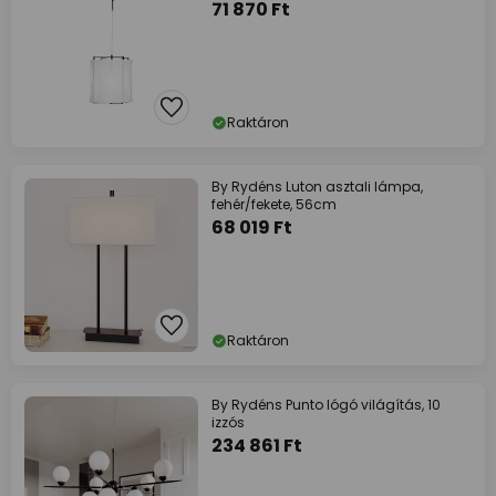
71 870 Ft
Raktáron
By Rydéns Luton asztali lámpa,
fehér/fekete, 56cm
68 019 Ft
Raktáron
By Rydéns Punto lógó világítás, 10
izzós
234 861 Ft