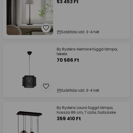
53 453 Ft
Szállítási idő: 3-4 hét
By Rydéns Hermine függő lámpa,
fekete
70 586 Ft
Szállítási idő: 3-4 hét
By Rydens Laura függő lámpa,
hossza 86 cm, 7 izzós, füstszürke
359 410 Ft