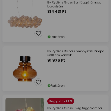
By Rydéns Gross Bar függő lámpa,
borostyán
314 431 Ft
Raktáron
By Rydéns Dolores mennyezeti lámpa
Ø 30 cm konyak
91 976 Ft
Raktáron
Fogy. ár -24%
By Rydéns Gross üveg függőlámpa,