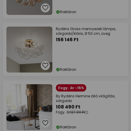
Raktáron
Rydéns Gross mennyezeti lámpa,
sárgaréz/kláris, Ø 50 cm, üveg
156 146 Ft
Raktáron
Fogy. ár -15%
By Rydéns Hermine álló világítás,
sárgaréz
108 490 Ft
Fogy. ár
127 911 Ft
Raktáron