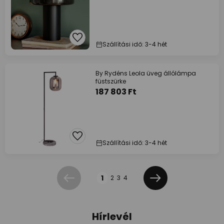
Szállítási idő: 3-4 hét
By Rydéns Leola üveg állólámpa
füstszürke
187 803 Ft
Szállítási idő: 3-4 hét
Oldal
1
2
3
4
Előző
Következő
Hírlevél