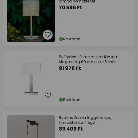
lámpa homokfehér
70 586 Ft
Raktáron
By Rydéns Prime asztali lámpa
Magasság 69 cm nikkel/fehér
91 976 Ft
Raktáron
Rydéns Zeona függőlámpa,
homokfekete, 4 égő
89 409 Ft