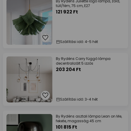
By Rydéns Juliette lógó lámpa, zöld,
tüll/fém, 75 cm, E27
121 922 Ft
Szállítási idő: 4-5 hét
By Rydéns Carry függő lámpa
decentralizált 5 izzós
203 204 Ft
Szállítási idő: 3-4 hét
By Rydéns asztali lámpa Lean on Me,
fekete, magasság 45 cm
101 815 Ft