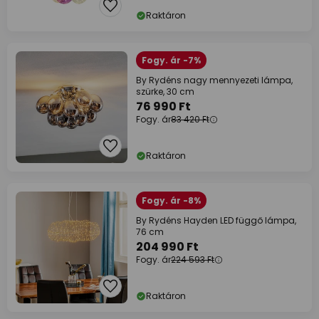
Raktáron
Fogy. ár -7%
By Rydéns nagy mennyezeti lámpa,
szürke, 30 cm
76 990 Ft
Fogy. ár
83 420 Ft
Raktáron
Fogy. ár -8%
By Rydéns Hayden LED függő lámpa,
76 cm
204 990 Ft
Fogy. ár
224 593 Ft
Raktáron