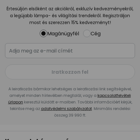
Értesüljön elsőként az akciókról, exkluzív kedvezményekről,
a legújabb lámpa- és világítási trendekről. Regisztráljon
most és szerezzen 15% kedvezményt!
Magánügyfél
Cég
Iratkozzon fel
A leiratkozás bármikor lehetséges a leiratkozási link segítségével,
amelyet minden hírlevélben megtalál, vagy a
kapcsolatfelvételi
űrlapon
keresztül küldött e-mailben. További információért kérjük,
tekintse meg az
adatvédelmi szabályzatot
. Minimális rendelési
összeg 39 990 ft.