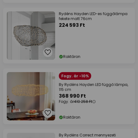
Rydéns Hayden LED-es függőlámpa
fekete matt 76cm
224 593 Ft
Raktáron
Fogy. ár -10%
By Rydéns Hayden LED függő lámpa,
115 cm
368 990 Ft
Fogy. ár
410 258 Ft
Raktáron
By Rydéns Correct mennyezeti