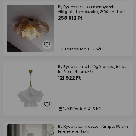
By Rydens Lou Lou mennyezeti
világítás, természetes, Ø 80 cm, textil
258 612 Ft
Szállítási idő: 6-7 hét
By Rydéns Juliette lógó lámpa, fehér,
tüll/fém, 75 cm, E27
121 922 Ft
Szállítási idő: 4-5 hét
By Rydens Lumi asztali lámpa, 69 cm,
fekete/fehér, textil