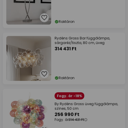
Raktáron
Rydéns Gross Bar függőlámpa,
sárgaréz/tiszta, 80 cm, üveg
314 431 Ft
Raktáron
Fogy. ár -18%
By Rydéns Gross üveg függőlámpa,
színes, 50 cm
256 990 Ft
Fogy. ár
314 431 Ft