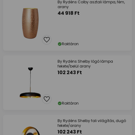
By Rydéns Colby asztali lámpa, fém,
arany
44 918 Ft
Raktáron
By Rydéns Shelby lógó lámpa
fekete/belül arany
102 243 Ft
Raktáron
By Rydéns Shelby fali világítás, dugó
fekete/arany
102 243 Ft