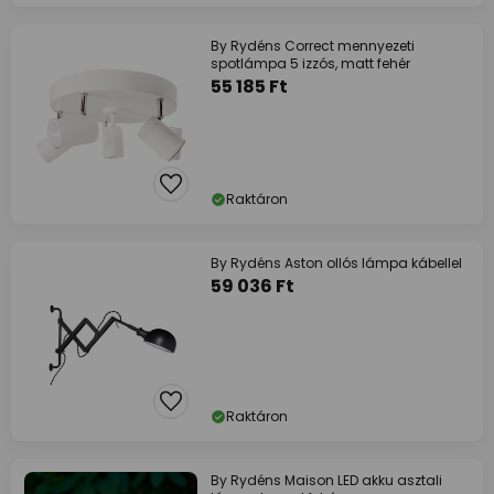
By Rydéns Correct mennyezeti
spotlámpa 5 izzós, matt fehér
55 185 Ft
Raktáron
By Rydéns Aston ollós lámpa kábellel
59 036 Ft
Raktáron
By Rydéns Maison LED akku asztali