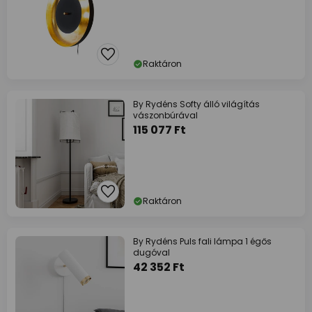
Raktáron
By Rydéns Softy álló világítás
vászonbúrával
115 077 Ft
Raktáron
By Rydéns Puls fali lámpa 1 égős
dugóval
42 352 Ft