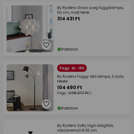
By Rydéns Gross üveg függőlámpa,
50 cm, matt fehér
314 431 Ft
Raktáron
Fogy. ár -9%
By Rydéns Foggy álló lámpa, 3 izzós,
fekete
104 490 Ft
Fogy. ár
115 077 Ft
Raktáron
By Rydéns Softy lógó világítás,
vászonernyő Ø 35 cm