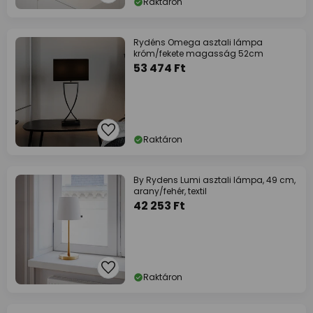
Raktáron
Rydéns Omega asztali lámpa
króm/fekete magasság 52cm
53 474 Ft
Raktáron
By Rydens Lumi asztali lámpa, 49 cm,
arany/fehér, textil
42 253 Ft
Raktáron