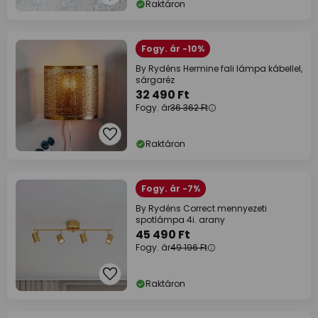
Raktáron
Fogy. ár -10%
By Rydéns Hermine fali lámpa kábellel,
sárgaréz
32 490 Ft
Fogy. ár
36 362 Ft
Raktáron
Fogy. ár -7%
By Rydéns Correct mennyezeti
spotlámpa 4i. arany
45 490 Ft
Fogy. ár
49 196 Ft
Raktáron