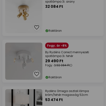
spotlámpa 3i. arany
32 084 Ft
Raktáron
Fogy. ár -8%
By Rydéns Correct mennyezeti
spotlámpa 3i. fehér
29 490 Ft
Fogy. ár
32 084 Ft
Raktáron
Rydéns Omega asztali lámpa
króm/fehér magasság 52cm
53 474 Ft