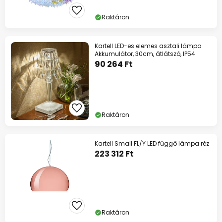
Raktáron
Kartell LED-es elemes asztali lámpa
Akkumulátor, 30cm, átlátszó, IP54
90 264 Ft
Raktáron
Kartell Small FL/Y LED függő lámpa réz
223 312 Ft
Raktáron