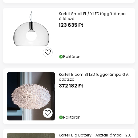
Kartell Small FL / Y LED függő lámpa
átlátszó
123 635 Ft
Raktáron
Kartell Bloom S1 LED függő lámpa G9,
átlátszó
372 182 Ft
Raktáron
Kartell Big Battery - Asztali lámpa IP20,