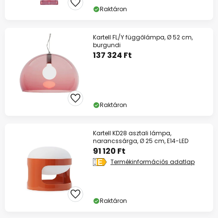
Raktáron
Kartell FL/Y függőlámpa, Ø 52 cm,
burgundi
137 324 Ft
Raktáron
Kartell KD28 asztali lámpa,
narancssárga, Ø 25 cm, E14-LED
91 120 Ft
Termékinformációs adatlap
Raktáron