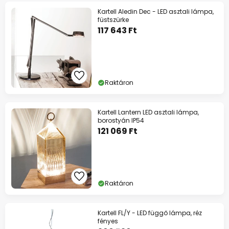
Kartell Aledin Dec - LED asztali lámpa,
füstszürke
117 643 Ft
Raktáron
Kartell Lantern LED asztali lámpa,
borostyán IP54
121 069 Ft
Raktáron
Kartell FL/Y - LED függő lámpa, réz
fényes