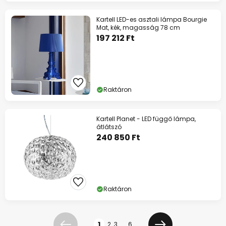
Kartell LED-es asztali lámpa Bourgie
Mat, kék, magasság 78 cm
197 212 Ft
Raktáron
Kartell Planet - LED függő lámpa,
átlátszó
240 850 Ft
Raktáron
Oldal
1
2
3
...
6