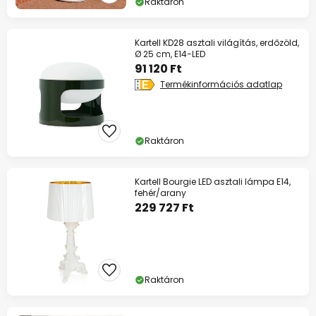
Raktáron
Kartell KD28 asztali világítás, erdőzöld,
Ø 25 cm, E14-LED
91 120 Ft
Termékinformációs adatlap
Raktáron
Kartell Bourgie LED asztali lámpa E14,
fehér/arany
229 727 Ft
Raktáron