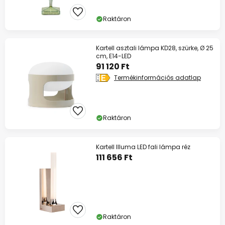
Raktáron
Kartell asztali lámpa KD28, szürke, Ø 25
cm, E14-LED
91 120 Ft
Termékinformációs adatlap
Raktáron
Kartell Illuma LED fali lámpa réz
111 656 Ft
Raktáron