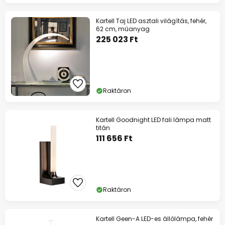
Kartell Taj LED asztali világítás, fehér,
62 cm, műanyag
225 023 Ft
Raktáron
Kartell Goodnight LED fali lámpa matt
titán
111 656 Ft
Raktáron
Kartell Geen-A LED-es állólámpa, fehér