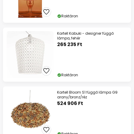
Raktáron
Kartell Kabuki - designer függő
lámpa, fehér
265 235 Ft
Raktáron
Kartell Bloom S1 függő lámpa G9
arany/bronz/réz
524 906 Ft
Raktáron