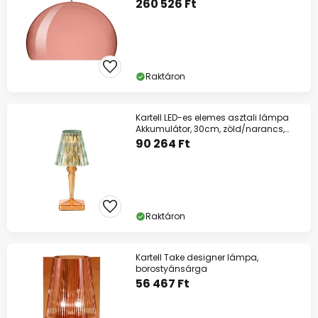
260 526 Ft
Raktáron
Kartell LED-es elemes asztali lámpa
Akkumulátor, 30cm, zöld/narancs,
IP54
90 264 Ft
Raktáron
Kartell Take designer lámpa,
borostyánsárga
56 467 Ft