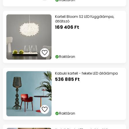
Kartell Bloom S2 LED függőlámpa,
átlátszó
169 406 Ft
Raktáron
Kabuki kartell - fekete LED állólámpa
536 885 Ft
Raktáron