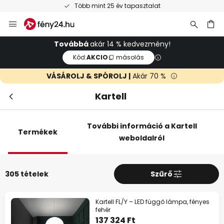
Ingyenes visszaküldés 50 napon belül
Ugrás
Bez
VÁSÁROLJ & SPÓROLJ
a
tartalomhoz
sés
11%
42 990 Ft felett
Továbbá
akár 14 % kedvezmény!
Kód:
AKCIO
másolás
14%
66 990 Ft felett
VÁSÁROLJ & SPÓROLJ |
Akár 70 %
szinte mindenre*
Kartell
Kód:
AKCIO
másolás
További információ a Kartell
Spórolj most
Termékek
weboldalról
*Mentes gyartok
305 tételek
Szűrő
Kartell FL/Y – LED függő lámpa, fényes
fehér
137 324 Ft