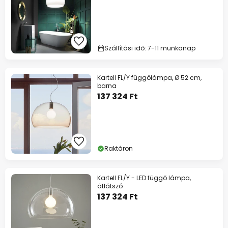
Szállítási idő: 7-11 munkanap
Kartell FL/Y függőlámpa, Ø 52 cm,
barna
137 324 Ft
Raktáron
Kartell FL/Y - LED függő lámpa,
átlátszó
137 324 Ft