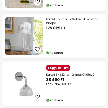
Raktáron
Kartell Bourgie - átlátszó LED asztali
lámpa
175 825 Ft
Raktáron
Fogy. ár -11%
Kartell É - LED fali lámpa, átlátszó
38 490 Ft
Fogy. ár
43 633 Ft
Raktáron