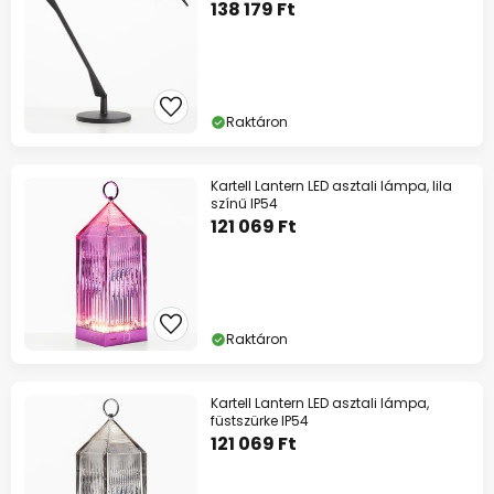
138 179 Ft
Raktáron
Kartell Lantern LED asztali lámpa, lila
színű IP54
121 069 Ft
Raktáron
Kartell Lantern LED asztali lámpa,
füstszürke IP54
121 069 Ft