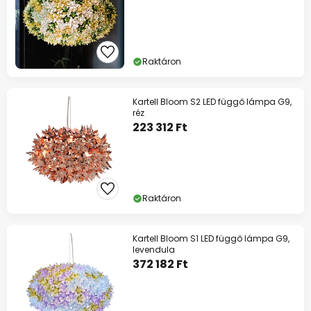
Raktáron
Kartell Bloom S2 LED függő lámpa G9,
réz
223 312 Ft
Raktáron
Kartell Bloom S1 LED függő lámpa G9,
levendula
372 182 Ft