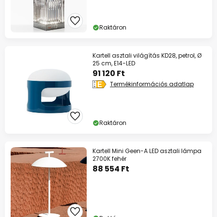
Raktáron
Kartell asztali világítás KD28, petrol, Ø
25 cm, E14-LED
91 120 Ft
Termékinformációs adatlap
Raktáron
Kartell Mini Geen-A LED asztali lámpa
2700K fehér
88 554 Ft