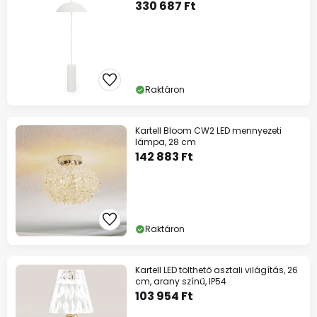
330 687 Ft
Raktáron
Kartell Bloom CW2 LED mennyezeti
lámpa, 28 cm
142 883 Ft
Raktáron
Kartell LED tölthető asztali világítás, 26
cm, arany színű, IP54
103 954 Ft