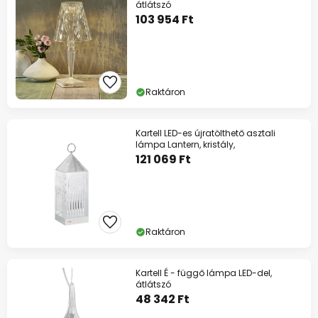
átlátszó
103 954 Ft
Raktáron
Kartell LED-es újratölthető asztali
lámpa Lantern, kristály,
121 069 Ft
Raktáron
Kartell É - függő lámpa LED-del,
átlátszó
48 342 Ft