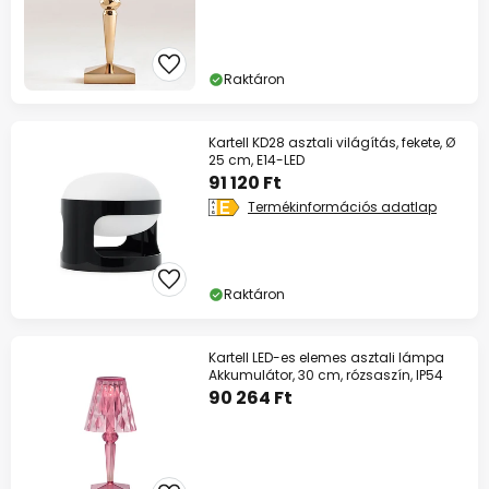
Raktáron
Kartell KD28 asztali világítás, fekete, Ø
25 cm, E14-LED
91 120 Ft
Termékinformációs adatlap
Raktáron
Kartell LED-es elemes asztali lámpa
Akkumulátor, 30 cm, rózsaszín, IP54
90 264 Ft