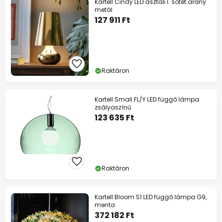
Kartell Cindy LED asztali l. sötét arany
metál
127 911 Ft
Raktáron
Kartell Small FL/Y LED függő lámpa
zsályaszínű
123 635 Ft
Raktáron
Kartell Bloom S1 LED függő lámpa G9,
menta
372 182 Ft