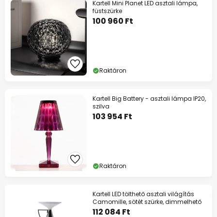
Kartell Mini Planet LED asztali lámpa,
füstszürke
100 960 Ft
Raktáron
Kartell Big Battery - asztali lámpa IP20,
szilva
103 954 Ft
Raktáron
Kartell LED tölthető asztali világítás
Camomille, sötét szürke, dimmelhető
112 084 Ft