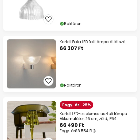
Raktáron
Kartell Fata LED fali lámpa átlátszó
66 307 Ft
Raktáron
Fogy. ár -25%
Kartell LED-es elemes asztali lámpa
Akkumulátor, 26 cm, zöld, IP54
66 490 Ft
Fogy. ár
88 554 Ft