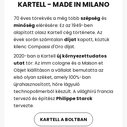
KARTELL - MADE IN MILANO
70 éves törekvés a még több
szépség
és
minőség
elérésére: Ez az 1949-ben
alapított olasz Kartell cég története. Az
évek során számtalan
díjat
kapott, köztük
kilenc Compassi d'Oro díjat.
2020-ban a Kartell
új környezettudatos
utat
tör: Az imm cologne és a Maison et
Objet kiállításon a vállalat bemutatta az
első olyan széket, amely 100%-ban
újrahasznosított, hőre lágyuló
technopolimerből készült. A világhírű francia
tervező és építész
Philippe Starck
tervezte.
KARTELL A BOLTBAN