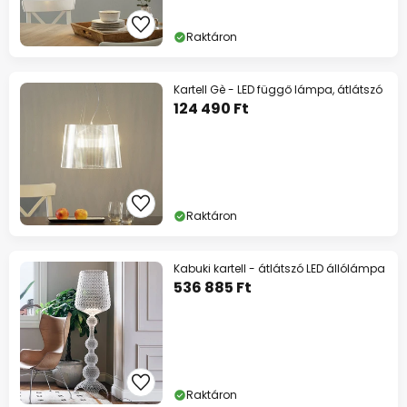
Raktáron
Kartell Gè - LED függő lámpa, átlátszó
124 490 Ft
Raktáron
Kabuki kartell - átlátszó LED állólámpa
536 885 Ft
Raktáron