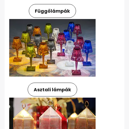
Függőlámpák
Asztali lámpák