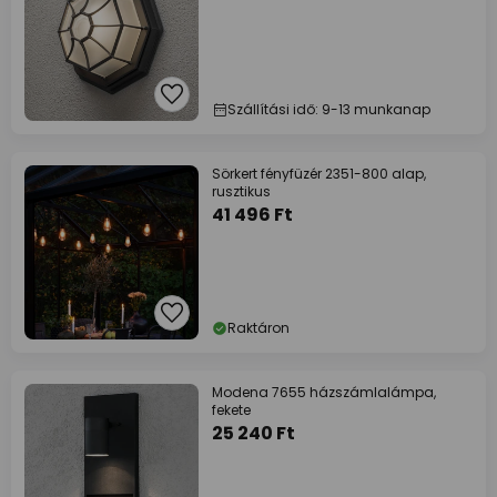
Szállítási idő: 9-13 munkanap
Sörkert fényfüzér 2351-800 alap,
rusztikus
41 496 Ft
Raktáron
Modena 7655 házszámlalámpa,
fekete
25 240 Ft