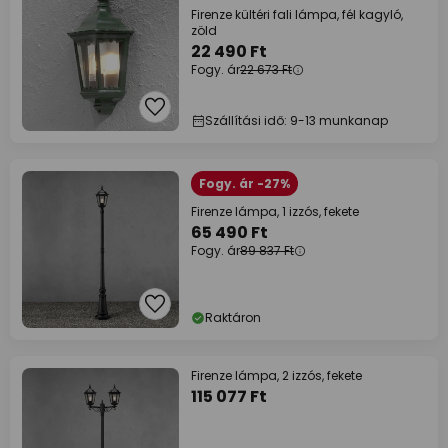
Firenze kültéri fali lámpa, fél kagyló,
zöld
22 490 Ft
Fogy. ár
22 673 Ft
Szállítási idő: 9-13 munkanap
Fogy. ár -27%
Firenze lámpa, 1 izzós, fekete
65 490 Ft
Fogy. ár
89 837 Ft
Raktáron
Firenze lámpa, 2 izzós, fekete
115 077 Ft