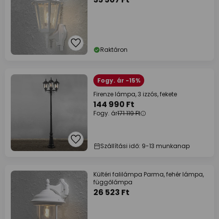
Raktáron
Fogy. ár -15%
Firenze lámpa, 3 izzós, fekete
144 990 Ft
Fogy. ár
171 119 Ft
Szállítási idő: 9-13 munkanap
Kültéri falilámpa Parma, fehér lámpa,
függőlámpa
26 523 Ft