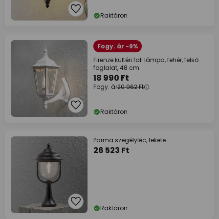
Raktáron
Fogy. ár -9%
Firenze kültéri fali lámpa, fehér, felső
foglalat, 48 cm
18 990 Ft
Fogy. ár
20 962 Ft
Raktáron
Parma szegélyléc, fekete
26 523 Ft
Raktáron