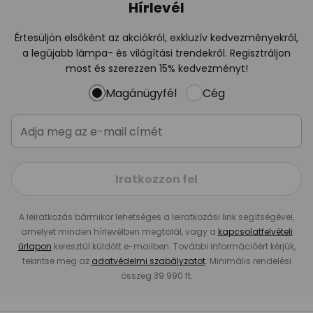
Hírlevél
Értesüljön elsőként az akciókról, exkluzív kedvezményekről,
a legújabb lámpa- és világítási trendekről. Regisztráljon
most és szerezzen 15% kedvezményt!
Magánügyfél
Cég
Iratkozzon fel
A leiratkozás bármikor lehetséges a leiratkozási link segítségével,
amelyet minden hírlevélben megtalál, vagy a
kapcsolatfelvételi
űrlapon
keresztül küldött e-mailben. További információért kérjük,
tekintse meg az
adatvédelmi szabályzatot
. Minimális rendelési
összeg 39 990 ft.