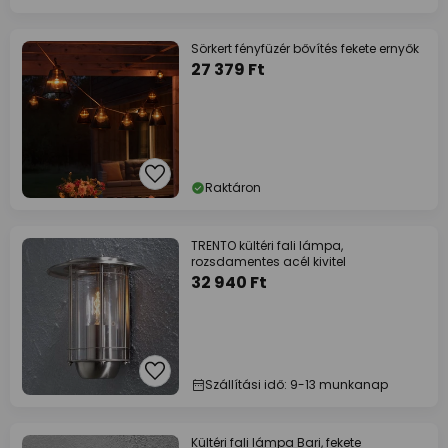
Sörkert fényfüzér bővítés fekete ernyők
27 379 Ft
Raktáron
TRENTO kültéri fali lámpa,
rozsdamentes acél kivitel
32 940 Ft
Szállítási idő: 9-13 munkanap
Kültéri fali lámpa Bari, fekete