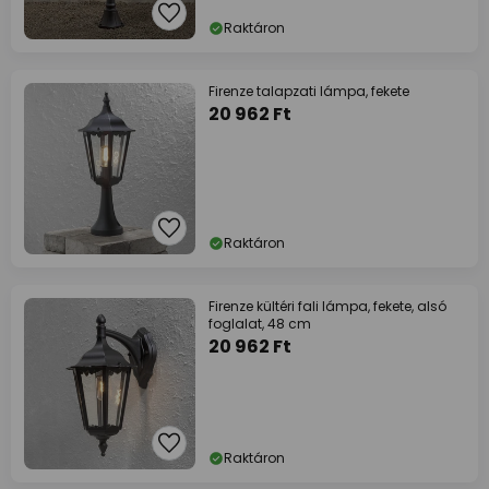
Raktáron
Firenze talapzati lámpa, fekete
20 962 Ft
Raktáron
Firenze kültéri fali lámpa, fekete, alsó
foglalat, 48 cm
20 962 Ft
Raktáron