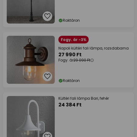
Raktáron
Fogy. ár -3%
Napoli kültéri fali lámpa, rozsdabarna
27 990 Ft
Fogy. ár
29 090 Ft
Raktáron
Kültéri fali lámpa Bari, fehér
24 384 Ft