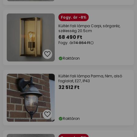
Fogy. ár -8%
Kültéri fali lámpa Carpi, sárgaréz,
szélesség 20.5cm
68 490 Ft
Fogy. ár
74 864 Ft
Raktáron
Kültéri fali lámpa Parma, fém, alsó
foglalat, E27, IP43
32 512 Ft
Raktáron