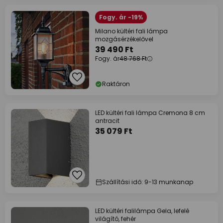
Fogy. ár -19%
Milano kültéri fali lámpa
mozgásérzékelővel
39 490 Ft
Fogy. ár
48 768 Ft
Raktáron
LED kültéri fali lámpa Cremona 8 cm
antracit
35 079 Ft
Szállítási idő: 9-13 munkanap
LED kültéri falilámpa Gela, lefelé
világító, fehér