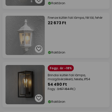
Raktáron
Firenze kültéri fali lámpa, fél tál, fehér
22 673 Ft
Raktáron
Fogy. ár -18%
Brindisi kültéri fali lámpa,
mozgásérzékelő, fekete, IP54
54 490 Ft
Fogy. ár
67 164 Ft
Raktáron