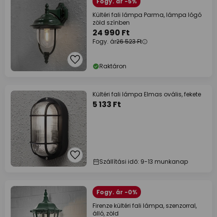
Fogy. ár -5%
Kültéri fali lámpa Parma, lámpa lógó
zöld színben
24 990 Ft
Fogy. ár
26 523 Ft
Raktáron
Kültéri fali lámpa Elmas ovális, fekete
5 133 Ft
Szállítási idő: 9-13 munkanap
Fogy. ár -0%
Firenze kültéri fali lámpa, szenzorral,
álló, zöld