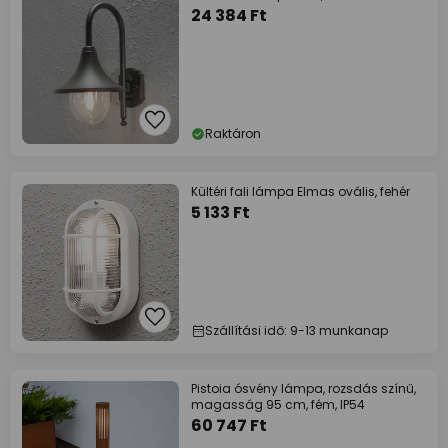
24 384 Ft
Raktáron
Kültéri fali lámpa Elmas ovális, fehér
5 133 Ft
Szállítási idő: 9-13 munkanap
Pistoia ósvény lámpa, rozsdás színű,
magasság 95 cm, fém, IP54
60 747 Ft