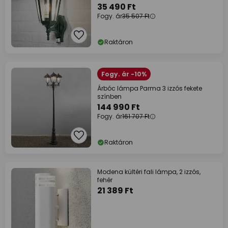
35 490 Ft
Fogy. ár
35 507 Ft
Raktáron
Fogy. ár -10%
Árbóc lámpa Parma 3 izzós fekete
színben
144 990 Ft
Fogy. ár
161 707 Ft
Raktáron
Modena kültéri fali lámpa, 2 izzós,
fehér
21 389 Ft