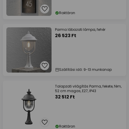
Raktáron
Parma lábazati lámpa, fehér
26 523 Ft
Szállítási idő: 9-13 munkanap
Talapzati világítás Parma, fekete, fém,
52 cm magas, E27, IP43
32 512 Ft
Raktáron