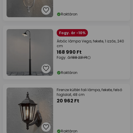
Raktáron
Fogy. ár -10%
Árbóc lámpa Vega, fekete, 1 izzós, 240
cm
168 990 Ft
Fogy. ár
188 231 Ft
Raktáron
Firenze kültéri fali lámpa, fekete, felső
foglalat, 48 cm
20 962 Ft
Raktáron