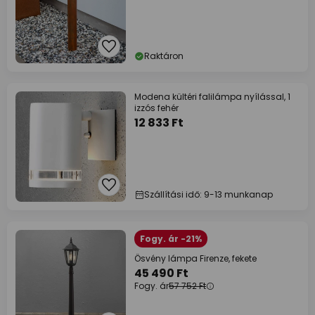
Raktáron
Modena kültéri falilámpa nyílással, 1
izzós fehér
12 833 Ft
Szállítási idő: 9-13 munkanap
Fogy. ár -21%
Ösvény lámpa Firenze, fekete
45 490 Ft
Fogy. ár
57 752 Ft