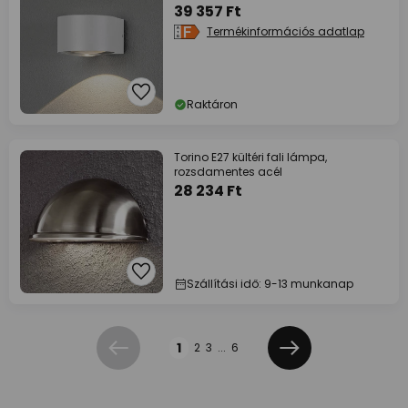
39 357 Ft
Termékinformációs adatlap
Raktáron
Torino E27 kültéri fali lámpa,
rozsdamentes acél
28 234 Ft
Szállítási idő: 9-13 munkanap
Oldal
1
2
3
...
6
Előző
Következő