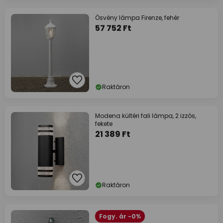
Ösvény lámpa Firenze, fehér
57 752 Ft
Raktáron
Modena kültéri fali lámpa, 2 izzós,
fekete
21 389 Ft
Raktáron
Fogy. ár -0%