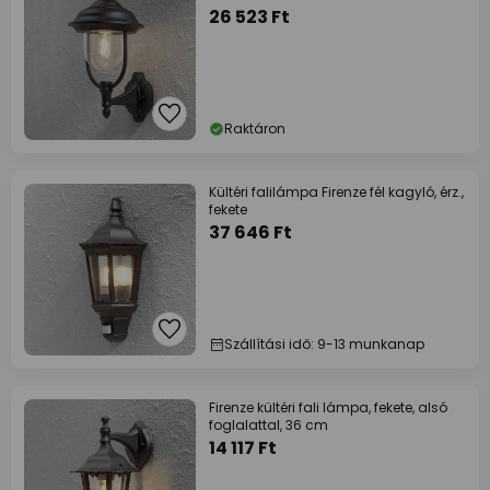
26 523 Ft
Raktáron
Kültéri falilámpa Firenze fél kagyló, érz.,
fekete
37 646 Ft
Szállítási idő: 9-13 munkanap
Firenze kültéri fali lámpa, fekete, alsó
foglalattal, 36 cm
14 117 Ft