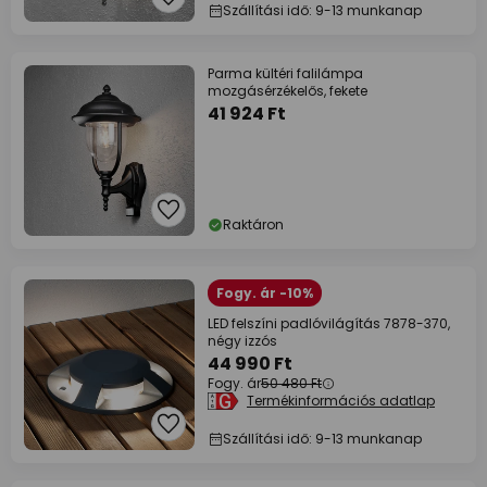
Szállítási idő: 9-13 munkanap
Parma kültéri falilámpa
mozgásérzékelős, fekete
41 924 Ft
Raktáron
Fogy. ár -10%
LED felszíni padlóvilágítás 7878-370,
négy izzós
44 990 Ft
Fogy. ár
50 480 Ft
Termékinformációs adatlap
Szállítási idő: 9-13 munkanap