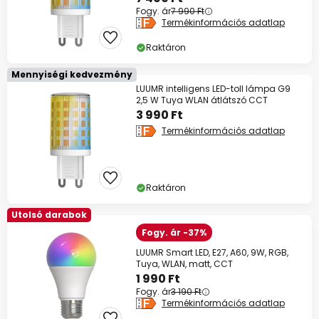
Fogy. ár
7 990 Ft
Termékinformációs adatlap
Raktáron
Mennyiségi kedvezmény
LUUMR intelligens LED-toll lámpa G9
2,5 W Tuya WLAN átlátszó CCT
3 990 Ft
Termékinformációs adatlap
Raktáron
Utolsó darabok
Fogy. ár -37%
LUUMR Smart LED, E27, A60, 9W, RGB,
Tuya, WLAN, matt, CCT
1 990 Ft
Fogy. ár
3 190 Ft
Termékinformációs adatlap