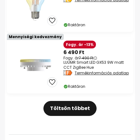
Raktáron
Mennyiségi kedvezmény
Fogy. ár -13%
6 490 Ft
Fogy. ár
7 490 Ft
LUUMR Smart LED GX53 9W matt
CCT ZigBee Hue
Termékinformációs adatlap
Raktáron
Töltsön többet