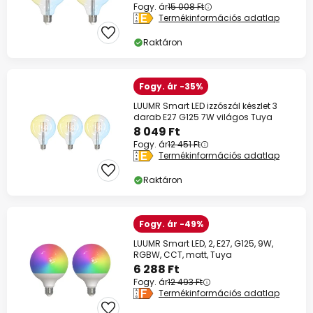
Fogy. ár
15 008 Ft
Termékinformációs adatlap
Raktáron
Fogy. ár -35%
LUUMR Smart LED izzószál készlet 3
darab E27 G125 7W világos Tuya
8 049 Ft
Fogy. ár
12 451 Ft
Termékinformációs adatlap
Raktáron
Fogy. ár -49%
LUUMR Smart LED, 2, E27, G125, 9W,
RGBW, CCT, matt, Tuya
6 288 Ft
Fogy. ár
12 493 Ft
Termékinformációs adatlap