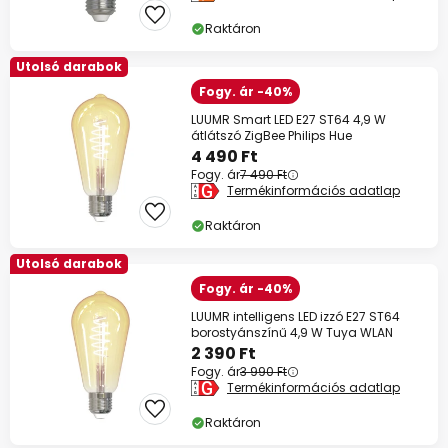
Raktáron
Utolsó darabok
Fogy. ár -40%
LUUMR Smart LED E27 ST64 4,9 W
átlátszó ZigBee Philips Hue
4 490 Ft
Fogy. ár
7 490 Ft
Termékinformációs adatlap
Raktáron
Utolsó darabok
Fogy. ár -40%
LUUMR intelligens LED izzó E27 ST64
borostyánszínű 4,9 W Tuya WLAN
2 390 Ft
Fogy. ár
3 990 Ft
Termékinformációs adatlap
Raktáron