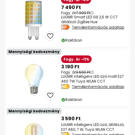
7 490 Ft
Fogy. ár
7 990 Ft
LUUMR Smart LED G9 2,5 W CCT
átlátszó ZigBee Hue
Termékinformációs adatlap
Raktáron
Mennyiségi kedvezmény
Fogy. ár -11%
3 190 Ft
Fogy. ár
3 590 Ft
LUUMR intelligens LED izzó matt E27
A60 7W Tuya WLAN CCT
Termékinformációs adatlap
Raktáron
Mennyiségi kedvezmény
3 590 Ft
LUUMR intelligens LED izzó, átlátszó,
E27 A60, 7 W, Tuya WLAN CCT
Termékinformációs adatlap