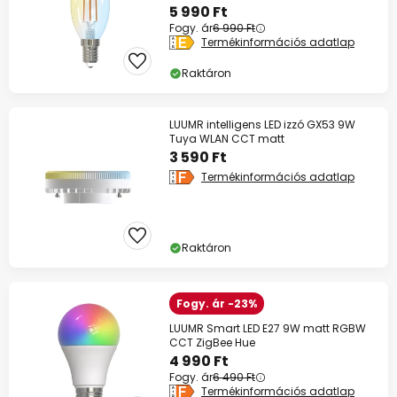
5 990 Ft
Fogy. ár
6 990 Ft
Termékinformációs adatlap
Raktáron
LUUMR intelligens LED izzó GX53 9W
Tuya WLAN CCT matt
3 590 Ft
Termékinformációs adatlap
Raktáron
Fogy. ár -23%
LUUMR Smart LED E27 9W matt RGBW
CCT ZigBee Hue
4 990 Ft
Fogy. ár
6 490 Ft
Termékinformációs adatlap