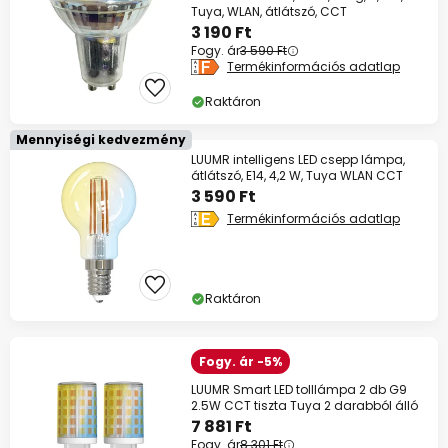
Tuya, WLAN, átlátszó, CCT
3 190 Ft
Fogy. ár
3 590 Ft
Termékinformációs adatlap
Raktáron
Mennyiségi kedvezmény
LUUMR intelligens LED csepp lámpa,
átlátszó, E14, 4,2 W, Tuya WLAN CCT
3 590 Ft
Termékinformációs adatlap
Raktáron
Fogy. ár -5%
LUUMR Smart LED tolllámpa 2 db G9
2.5W CCT tiszta Tuya 2 darabból álló
7 881 Ft
Fogy. ár
8 301 Ft