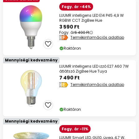
Fogy. ár -44%
LUUMR intelligens LED E14 P45 4,9 W
RGBW CCT ZigBee Hue
3 590 Ft
Fogy. ár
6 490 Ft
Termékinformációs adatlap
Raktáron
Mennyiségi kedvezmény
LUUMR intelligens LED izzó E27 A60 7W
átlátszó ZigBee Hue Tuya
7 490 Ft
Termékinformációs adatlap
Raktáron
Mennyiségi kedvezmény
Fogy. ár -11%
LUUMR Smart LED, GU10, üveg, 4,7 W,