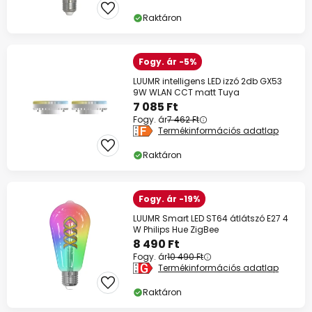
Raktáron
Fogy. ár -5%
LUUMR intelligens LED izzó 2db GX53
9W WLAN CCT matt Tuya
7 085 Ft
Fogy. ár
7 462 Ft
Termékinformációs adatlap
Raktáron
Fogy. ár -19%
LUUMR Smart LED ST64 átlátszó E27 4
W Philips Hue ZigBee
8 490 Ft
Fogy. ár
10 490 Ft
Termékinformációs adatlap
Raktáron