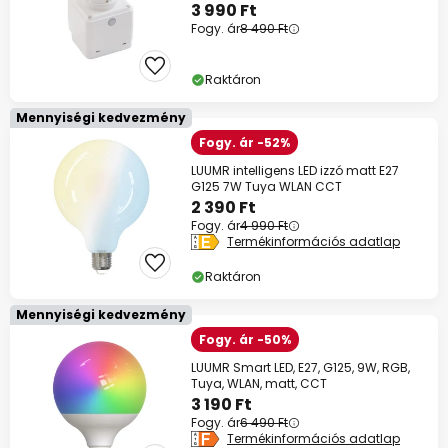
3 990 Ft
Fogy. ár
8 490 Ft
Raktáron
Mennyiségi kedvezmény
Fogy. ár -52%
LUUMR intelligens LED izzó matt E27
G125 7W Tuya WLAN CCT
2 390 Ft
Fogy. ár
4 990 Ft
Termékinformációs adatlap
Raktáron
Mennyiségi kedvezmény
Fogy. ár -50%
LUUMR Smart LED, E27, G125, 9W, RGB,
Tuya, WLAN, matt, CCT
3 190 Ft
Fogy. ár
6 490 Ft
Termékinformációs adatlap