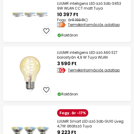
LUUMR intelligens LED izzó 3db GX53
9W WLAN CCT matt Tuya
10 397 Ft
Fogy. ár
11 193 Ft
Termékinformációs adatlap
Raktáron
LUUMR intelligens LED izzó A60 E27
borostyán 4,9 W Tuya WLAN
3 590 Ft
Termékinformációs adatlap
Raktáron
Fogy. ár -17%
LUUMR Smart LED izzó 3db GU10 üveg
4,7W átlátszó Tuya
9 223 Ft