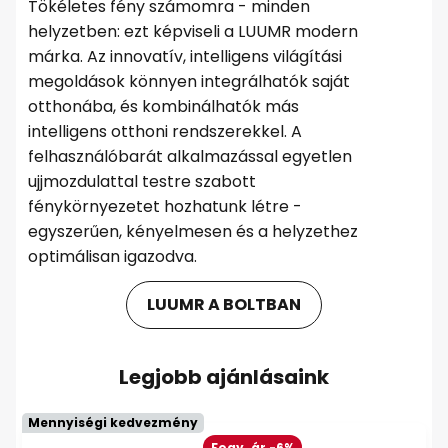
Tökéletes fény számomra - minden
helyzetben: ezt képviseli a LUUMR modern
márka. Az innovatív, intelligens világítási
megoldások könnyen integrálhatók saját
otthonába, és kombinálhatók más
intelligens otthoni rendszerekkel. A
felhasználóbarát alkalmazással egyetlen
ujjmozdulattal testre szabott
fénykörnyezetet hozhatunk létre -
egyszerűen, kényelmesen és a helyzethez
optimálisan igazodva.
LUUMR A BOLTBAN
Legjobb ajánlásaink
Mennyiségi kedvezmény
Fogy. ár -6%