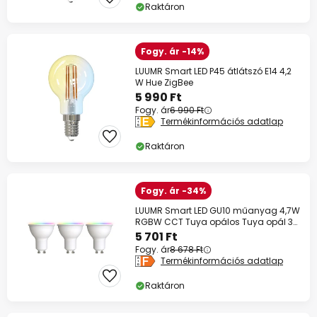
Raktáron
Fogy. ár -14%
LUUMR Smart LED P45 átlátszó E14 4,2
W Hue ZigBee
5 990 Ft
Fogy. ár
6 990 Ft
Termékinformációs adatlap
Raktáron
Fogy. ár -34%
LUUMR Smart LED GU10 műanyag 4,7W
RGBW CCT Tuya opálos Tuya opál 3
darabos
5 701 Ft
Fogy. ár
8 678 Ft
Termékinformációs adatlap
Raktáron