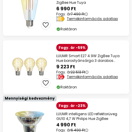
ZigBee Hue Tuya
6 990 Ft
Fogy. ár
7 490 Ft
Termékinformációs adatlap
Raktáron
Fogy. ár -59%
LUUMR Smart E27 4.9W ZigBee Tuya
Hue borostyánsárga 3 darabos
készlet
9 223 Ft
Fogy. ár
22 513 Ft
Termékinformációs adatlap
Raktáron
Mennyiségi kedvezmény
Fogy. ár -23%
LUUMR intelligens LED reflektorüveg
GU10 4,7 W Philips Hue ZigBee
4 990 Ft
Fogy. ár
6 490 Ft