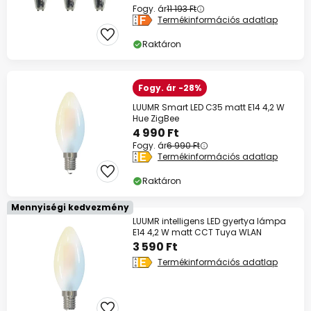
Fogy. ár
11 193 Ft
Termékinformációs adatlap
Raktáron
Fogy. ár -28%
LUUMR Smart LED C35 matt E14 4,2 W
Hue ZigBee
4 990 Ft
Fogy. ár
6 990 Ft
Termékinformációs adatlap
Raktáron
Mennyiségi kedvezmény
LUUMR intelligens LED gyertya lámpa
E14 4,2 W matt CCT Tuya WLAN
3 590 Ft
Termékinformációs adatlap