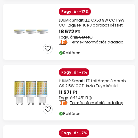
Fogy. ár -17%
LUUMR Smart LED GX53 9W CCT 9W
CCT ZigBee Hue 3 darabos készlet
18 572 Ft
Fogy. ár
22 513 Ft
Termékinformációs adatlap
Raktáron
Fogy. ár -7%
LUUMR Smart LED tolllámpa 3 darab
G9 2.5W CCT tiszta Tuya készlet
11 571 Ft
Fogy. ár
12 451 Ft
Termékinformációs adatlap
Raktáron
Fogy. ár -7%