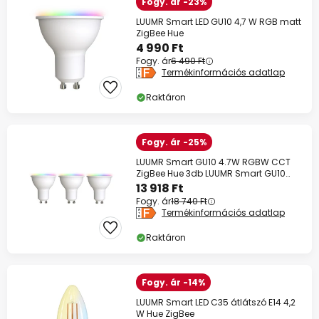
Fogy. ár -23%
LUUMR Smart LED GU10 4,7 W RGB matt
ZigBee Hue
4 990 Ft
Fogy. ár
6 490 Ft
Termékinformációs adatlap
Raktáron
Fogy. ár -25%
LUUMR Smart GU10 4.7W RGBW CCT
ZigBee Hue 3db LUUMR Smart GU10
4.7W RGBW CCT
13 918 Ft
Fogy. ár
18 740 Ft
Termékinformációs adatlap
Raktáron
Fogy. ár -14%
LUUMR Smart LED C35 átlátszó E14 4,2
W Hue ZigBee