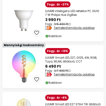
Fogy. ár -27%
LUUMR intelligens LED reflektor PC GU10
7 W Philips Hue ZigBee
3 990 Ft
Fogy. ár
5 490 Ft
Termékinformációs adatlap
Raktáron
Mennyiségi kedvezmény
Fogy. ár -13%
LUUMR Smart LED, E27, G125, 4W, RGB,
Tuya, WLAN, átlátszó, CCT
6 490 Ft
Fogy. ár
7 490 Ft
Termékinformációs adatlap
Raktáron
Fogy. ár -6%
LUUMR Smart LED E27 ST64 7W átlátszó