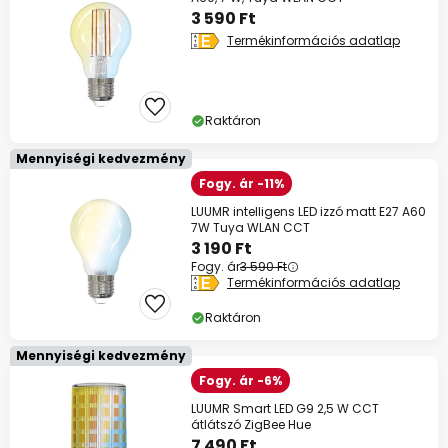
3 590 Ft
Termékinformációs adatlap
Raktáron
Mennyiségi kedvezmény
Fogy. ár -11%
LUUMR intelligens LED izzó matt E27 A60
7W Tuya WLAN CCT
3 190 Ft
Fogy. ár
3 590 Ft
Termékinformációs adatlap
Raktáron
Mennyiségi kedvezmény
Fogy. ár -6%
LUUMR Smart LED G9 2,5 W CCT
átlátszó ZigBee Hue
7 490 Ft