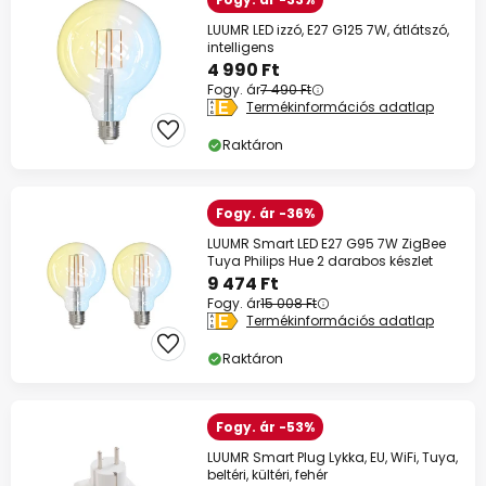
LUUMR LED izzó, E27 G125 7W, átlátszó,
intelligens
4 990 Ft
Fogy. ár
7 490 Ft
Termékinformációs adatlap
Raktáron
Fogy. ár -36%
LUUMR Smart LED E27 G95 7W ZigBee
Tuya Philips Hue 2 darabos készlet
9 474 Ft
Fogy. ár
15 008 Ft
Termékinformációs adatlap
Raktáron
Fogy. ár -53%
LUUMR Smart Plug Lykka, EU, WiFi, Tuya,
beltéri, kültéri, fehér