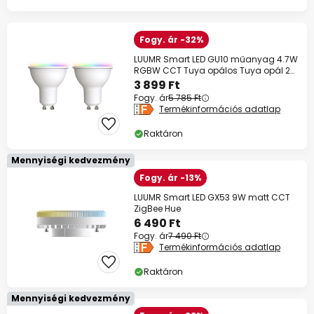
Fogy. ár -32%
LUUMR Smart LED GU10 műanyag 4.7W
RGBW CCT Tuya opálos Tuya opál 2
darabos
3 899 Ft
Fogy. ár
5 785 Ft
Termékinformációs adatlap
Raktáron
Mennyiségi kedvezmény
Fogy. ár -13%
LUUMR Smart LED GX53 9W matt CCT
ZigBee Hue
6 490 Ft
Fogy. ár
7 490 Ft
Termékinformációs adatlap
Raktáron
Mennyiségi kedvezmény