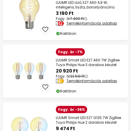
LUUMR LED izzó, E27 A60 4,9 W,
intelligens, tiszta, borostyánszínű
3 190 Ft
Fogy. ár
7 490 Ft
Termékinformációs adatlap
Raktáron
Fogy. ár -7%
LUUMR Smart LED E27 A60 7W ZigBee
Tuya Philips Hue 3 darabos készlet
20 920 Ft
Fogy. ár
22 513 Ft
Termékinformációs adatlap
Raktáron
Fogy. ár -36%
LUUMR Smart LED E27 G125 7W ZigBee
Tuya Philips Hue 2 darabos készlet
9 474 Ft