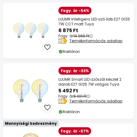
Fogy. ár -54%
LUUMR Intelligens LED izzó 3db E27 G125
7W CCT matt Tuya
6 875 Ft
Fogy. ár
14 966 Ft
Termékinformációs adatlap
Raktáron
Fogy. ár -33%
LUUMR Smart LED izzószál készlet 2
darab E27 G125 7W világos Tuya
5 492 Ft
Fogy. ár
8 301 Ft
Termékinformációs adatlap
Raktáron
Mennyiségi kedvezmény
Fogy. ár -57%