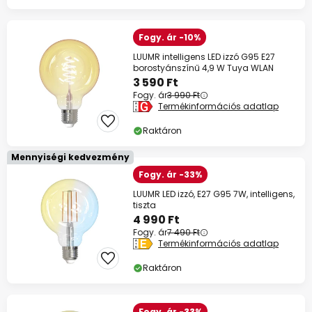
Fogy. ár -10%
LUUMR intelligens LED izzó G95 E27
borostyánszínű 4,9 W Tuya WLAN
3 590 Ft
Fogy. ár
3 990 Ft
Termékinformációs adatlap
Raktáron
Mennyiségi kedvezmény
Fogy. ár -33%
LUUMR LED izzó, E27 G95 7W, intelligens,
tiszta
4 990 Ft
Fogy. ár
7 490 Ft
Termékinformációs adatlap
Raktáron
Fogy. ár -33%