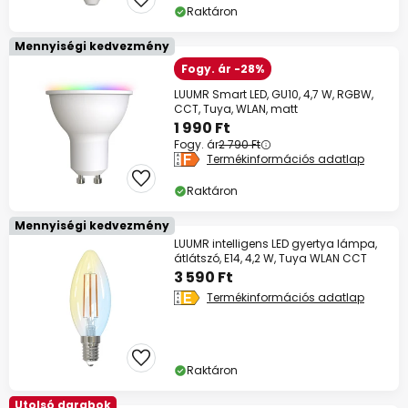
Raktáron
Mennyiségi kedvezmény
Fogy. ár -28%
LUUMR Smart LED, GU10, 4,7 W, RGBW,
CCT, Tuya, WLAN, matt
1 990 Ft
Fogy. ár
2 790 Ft
Termékinformációs adatlap
Raktáron
Mennyiségi kedvezmény
LUUMR intelligens LED gyertya lámpa,
átlátszó, E14, 4,2 W, Tuya WLAN CCT
3 590 Ft
Termékinformációs adatlap
Raktáron
Utolsó darabok