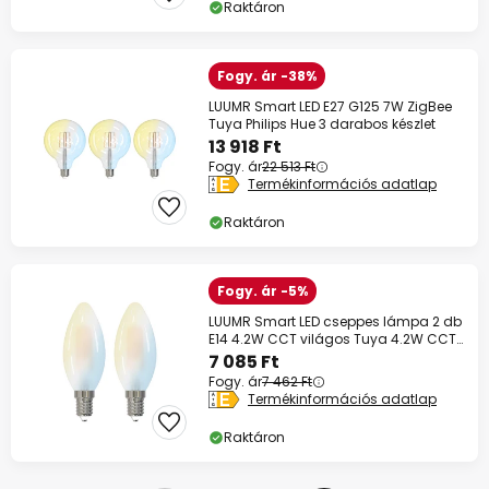
Raktáron
Fogy. ár -38%
LUUMR Smart LED E27 G125 7W ZigBee
Tuya Philips Hue 3 darabos készlet
13 918 Ft
Fogy. ár
22 513 Ft
Termékinformációs adatlap
Raktáron
Fogy. ár -5%
LUUMR Smart LED cseppes lámpa 2 db
E14 4.2W CCT világos Tuya 4.2W CCT
világos
7 085 Ft
Fogy. ár
7 462 Ft
Termékinformációs adatlap
Raktáron