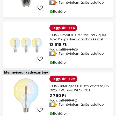
Termékinformációs adatlap
Raktáron
Fogy. ár -38%
LUUMR Smart LED E27 G95 7W ZigBee
Tuya Philips Hue 3 darabos készlet
13 918 Ft
Fogy. ár
22 513 Ft
Termékinformációs adatlap
Raktáron
Mennyiségi kedvezmény
Fogy. ár -30%
LUUMR intelligens LED izzó, átlátszó, E27
G125, 7 W, Tuya WLAN CCT
2 790 Ft
Fogy. ár
3 990 Ft
Termékinformációs adatlap
Raktáron