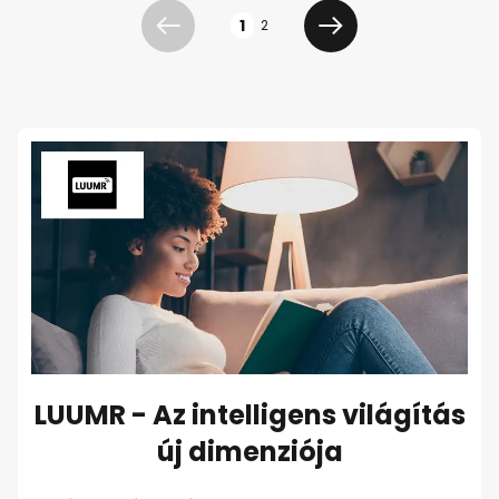
Oldal
1
2
Előző
Következő
LUUMR - Az intelligens világítás
új dimenziója