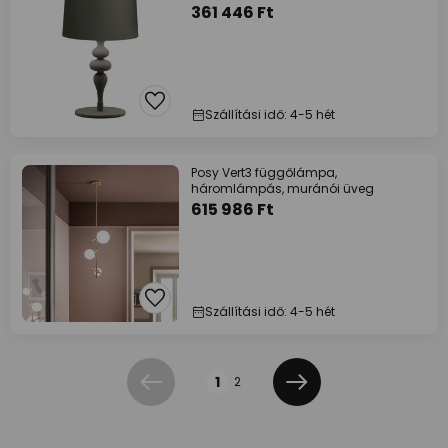
361 446 Ft
Szállítási idő: 4-5 hét
Posy Vert3 függőlámpa,
háromlámpás, muránói üveg
615 986 Ft
Szállítási idő: 4-5 hét
Oldal
1
2
Előző
Következő