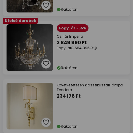
Raktáron
Utolsó darabok
Fogy. ár -55%
Csillár Imperia
3 849 990 Ft
Fogy. ár
8 684 896 Ft
Raktáron
Következetesen klasszikus fali lámpa
Teodora
234 176 Ft
Raktáron