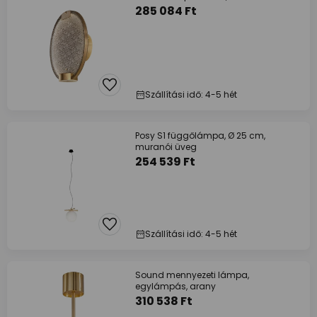
285 084 Ft
Szállítási idő: 4-5 hét
Posy S1 függőlámpa, Ø 25 cm,
muranói üveg
254 539 Ft
Szállítási idő: 4-5 hét
Sound mennyezeti lámpa,
egylámpás, arany
310 538 Ft