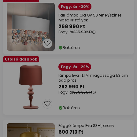
Fogy. ár -20%
Fali lámpa Ola OV 50 fehér/színes
hideg kristályok
268 990 Ft
Fogy. ár
335 992 Ft
Raktáron
Utolsó darabok
Fogy. ár -29%
lámpa Eva TL1 M, magassága 53 cm
oxid piros
252 990 Ft
Fogy. ár
356 355 Ft
Raktáron
Függő lámpa Eva S3+1, arany
600 713 Ft