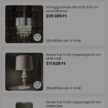
LED függő lámpa Olà S2 15, Ø 15 cm
ezüst/átlátszó
229 085 Ft
Szállítási idő: 4-5 hét
lámpa Eva TL1 M, magassága 53 cm
fehér matt
371 628 Ft
Szállítási idő: 4-5 hét
lámpa Eva TL1 M, magassága 53 cm
sötétszürke