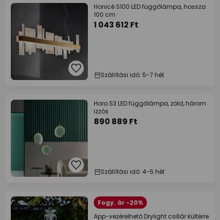
Honicé S100 LED függőlámpa, hossza
100 cm
1 043 612 Ft
Szállítási idő: 5-7 hét
Horo S3 LED függőlámpa, zöld, három
izzós
890 889 Ft
Szállítási idő: 4-5 hét
Fogy. ár -20%
App-vezérelhető Drylight csillár kültérre