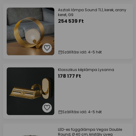
Asztali lámpa Sound TL1, kerek, arany
keret, G9
254 539 Ft
Szállítási idő: 4-5 hét
Klasszikus képlámpa Lysanna
178 177 Ft
Szállítási idő: 4-5 hét
LED-es függőlámpa Vegas Double
Round, Ø 40 cm, kristály üveg