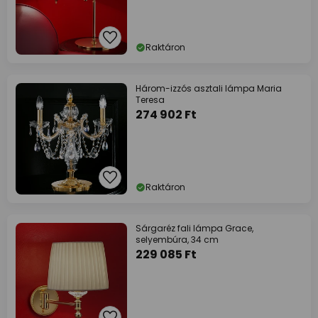
Raktáron
Három-izzós asztali lámpa Maria
Teresa
274 902 Ft
Raktáron
Sárgaréz fali lámpa Grace,
selyembúra, 34 cm
229 085 Ft