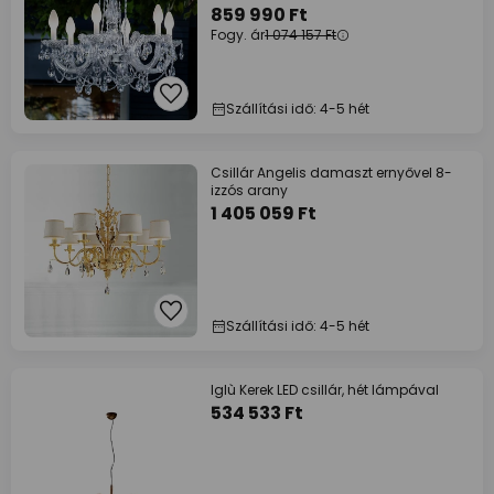
859 990 Ft
Fogy. ár
1 074 157 Ft
Szállítási idő: 4-5 hét
Csillár Angelis damaszt ernyővel 8-
izzós arany
1 405 059 Ft
Szállítási idő: 4-5 hét
Iglù Kerek LED csillár, hét lámpával
534 533 Ft