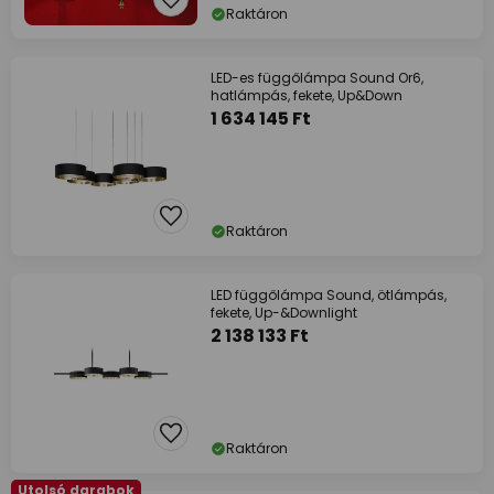
Raktáron
LED-es függőlámpa Sound Or6,
hatlámpás, fekete, Up&Down
1 634 145 Ft
Raktáron
LED függőlámpa Sound, ötlámpás,
fekete, Up-&Downlight
2 138 133 Ft
Raktáron
Utolsó darabok