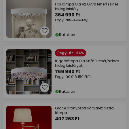
Fali lámpa Ola A2 OV70 fehér/színes
hideg kristály
364 990 Ft
Fogy. ár
519 261 Ft
Raktáron
Fogy. ár -24%
függőlámpa Ola S6/60 fehér/színes
hideg kristályok
769 990 Ft
Fogy. ár
1 018 159 Ft
Raktáron
Grace aranyozott sárgaréz asztali
lámpa
407 263 Ft