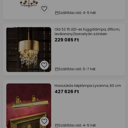
Szállítási idő: 4-5 hét
Olà S2 15 LED-es függőlámpa, Ø15cm,
levélarany/borostyán színben
229 085 Ft
Szállítási idő: 5-7 hét
Hosszúkás képlámpa Lysanna, 60 cm
427 626 Ft
Szállítási idő: 4-5 hét