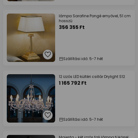
lámpa Sarafine Pongé ernyővel, 51 cm
hosszú
356 355 Ft
Szállítási idő: 5-7 hét
12 izzós LED kültéri csillár Drylight S12
1 165 792 Ft
Szállítási idő: 5-7 hét
Majesta - két izzós fali lámpa tükörrel