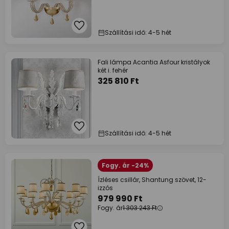
Szállítási idő: 4-5 hét
Fali lámpa Acantia Asfour kristályok
két i. fehér
325 810 Ft
Szállítási idő: 4-5 hét
Fogy. ár -24%
Ízléses csillár, Shantung szövet, 12-
izzós
979 990 Ft
Fogy. ár
1 303 243 Ft