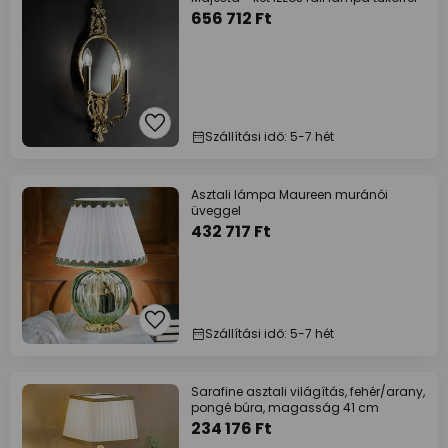
656 712 Ft
Szállítási idő: 5-7 hét
Asztali lámpa Maureen muránói
üveggel
432 717 Ft
Szállítási idő: 5-7 hét
Sarafine asztali világítás, fehér/arany,
pongé búra, magasság 41 cm
234 176 Ft