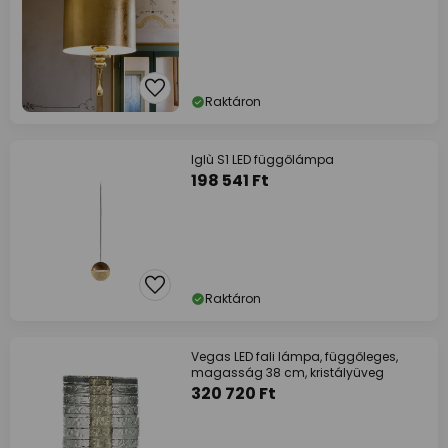
Raktáron
Iglù S1 LED függőlámpa
198 541 Ft
Raktáron
Vegas LED fali lámpa, függőleges,
magasság 38 cm, kristályüveg
320 720 Ft