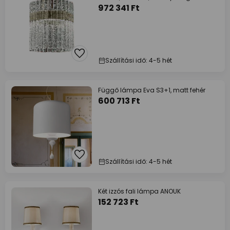
972 341 Ft
Szállítási idő: 4-5 hét
Függő lámpa Eva S3+1, matt fehér
600 713 Ft
Szállítási idő: 4-5 hét
Két izzós fali lámpa ANOUK
152 723 Ft