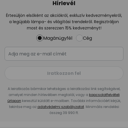
Hírlevél
Értesüljön elsőként az akciókról, exkluzív kedvezményekről,
a legújabb lámpa- és világítási trendekről. Regisztráljon
most és szerezzen 15% kedvezményt!
Magánügyfél
Cég
Iratkozzon fel
A leiratkozás bármikor lehetséges a leiratkozási link segítségével,
amelyet minden hírlevélben megtalál, vagy a
kapcsolatfelvételi
űrlapon
keresztül küldött e-mailben. További információért kérjük,
tekintse meg az
adatvédelmi szabályzatot
. Minimális rendelési
összeg 39 990 ft.