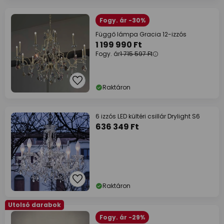
Fogy. ár -30%
Függő lámpa Gracia 12-izzós
1 199 990 Ft
Fogy. ár
1 715 597 Ft
Raktáron
6 izzós LED kültéri csillár Drylight S6
636 349 Ft
Raktáron
Utolsó darabok
Fogy. ár -29%