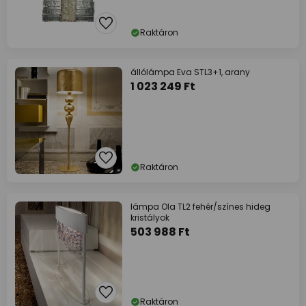
Raktáron
állólámpa Eva STL3+1, arany
1 023 249 Ft
Raktáron
lámpa Ola TL2 fehér/színes hideg
kristályok
503 988 Ft
Raktáron