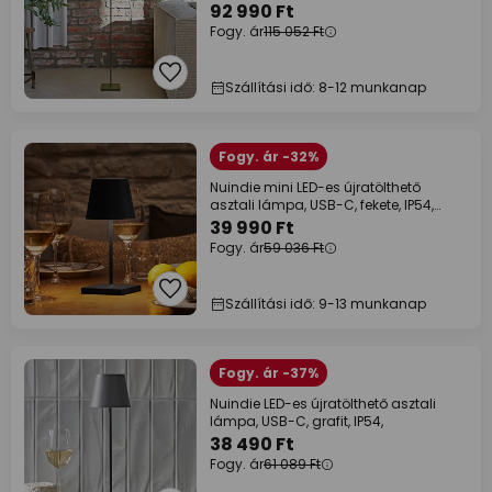
92 990 Ft
Fogy. ár
115 052 Ft
Szállítási idő: 8-12 munkanap
Fogy. ár -32%
Nuindie mini LED-es újratölthető
asztali lámpa, USB-C, fekete, IP54,
dimm.
39 990 Ft
Fogy. ár
59 036 Ft
Szállítási idő: 9-13 munkanap
Fogy. ár -37%
Nuindie LED-es újratölthető asztali
lámpa, USB-C, grafit, IP54,
38 490 Ft
Fogy. ár
61 089 Ft