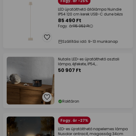
Fogy. ár -25%
LED újratölthető állólámpa Nuindie
IP54 120 cm kerek USB-C dune bézs
85 490 Ft
Fogy. ár
115 052 Ft
Szállítási idő: 9-13 munkanap
Nutalis LED-es újratölthető asztali
lámpa, éjfekete, IP54,
fényerőszabályzóval
50 907 Ft
Raktáron
Fogy. ár -27%
LED-es újratölthető napelemes lámpa
Nusolar antracit, magasság 34cm