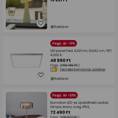
Raktáron
Fogy. ár -11%
LED panel Fled, 4,320 lm, 62x62 cm, 115°,
4,000 K
48 990 Ft
Fogy. ár
55 185 Ft
Termékinformációs adatlap
Raktáron
Fogy. ár -21%
Numotion LED-es újratölthető asztali
lámpa, bronz, üveg, IP54,
fényerőszabályozó
72 490 Ft
Fogy. ár
91 977 Ft