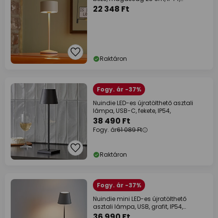
dimmelhető
22 348 Ft
Raktáron
Fogy. ár -37%
Nuindie LED-es újratölthető asztali
lámpa, USB-C, fekete, IP54,
38 490 Ft
Fogy. ár
61 089 Ft
Raktáron
Fogy. ár -37%
Nuindie mini LED-es újratölthető
asztali lámpa, USB, grafit, IP54,
dimmelhető
36 990 Ft