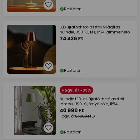
Raktáron
LED újratölthető asztali világítás
Nuindie, USB-C, réz, IP54, dimmelhető
74 436 Ft
Raktáron
Fogy. ár -33%
Nuindie LED-es újratölthető asztali
lámpa, USB-C, fenyő zöld, IP54,
40 990 Ft
Fogy. ár
61 089 Ft
Raktáron