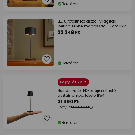
Raktáron
LED újratölthető asztali világítás
Veluna, fekete, magasság 25 cm IP44
22 348 Ft
Raktáron
Fogy. ár -21%
Nuindie zseb LED-es újratölthető
asztali lámpa, fekete, IP54,
31 990 Ft
Fogy. ár
40 640 Ft
Raktáron