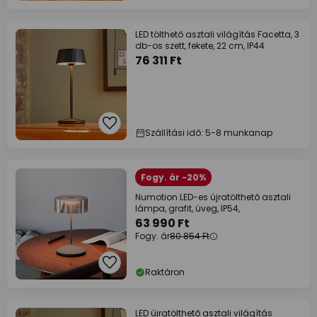
LED tölthető asztali világítás Facetta, 3
db-os szett, fekete, 22 cm, IP44
76 311 Ft
Szállítási idő: 5-8 munkanap
Fogy. ár -20%
Numotion LED-es újratölthető asztali
lámpa, grafit, üveg, IP54,
63 990 Ft
Fogy. ár
80 854 Ft
Raktáron
LED újratölthető asztali világítás