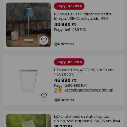
Fogy. ár -33%
Nuindie LED-es újratölthető asztali
lámpa, USB-C, zsályazöld, IP54,
40 990 Ft
Fogy. ár
61 089 Ft
Raktáron
Fogy. ár -28%
LED panel Fled, 4,320 lm, 120x30 cm,
115°, 3,000 K
46 990 Ft
Fogy. ár
65 880 Ft
Termékinformációs adatlap
Raktáron
LED újratölthető asztali világítás
Solino, zöld, napelem/USB, 26 cm, IP44
15 221 Ft