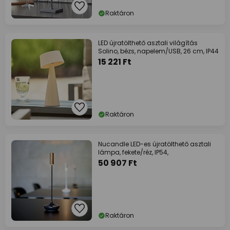
Raktáron
LED újratölthető asztali világítás
Solino, bézs, napelem/USB, 26 cm, IP44
15 221 Ft
Raktáron
Nucandle LED-es újratölthető asztali
lámpa, fekete/réz, IP54,
50 907 Ft
Raktáron