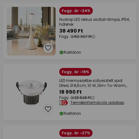
Fogy. ár -24%
Nudrop LED akkus asztali lámpa, IP54,
hófehér
38 490 Ft
Fogy. ár
50 907 Ft
Raktáron
Fogy. ár -19%
LED mennyezetbe süllyesztett spot
Diled, Ø 8,5cm, 10 W, Dim-To-Warm,
fehér
18 990 Ft
Fogy. ár
23 528 Ft
Termékinformációs adatlap
Raktáron
Fogy. ár -27%