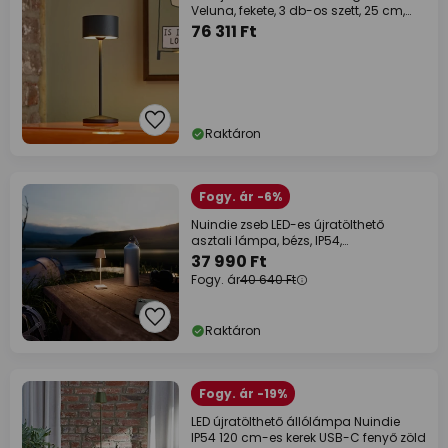
Veluna, fekete, 3 db-os szett, 25 cm,
IP44
76 311 Ft
Raktáron
Fogy. ár -6%
Nuindie zseb LED-es újratölthető
asztali lámpa, bézs, IP54,
fényerőszabályzóval
37 990 Ft
Fogy. ár
40 640 Ft
Raktáron
Fogy. ár -19%
LED újratölthető állólámpa Nuindie
IP54 120 cm-es kerek USB-C fenyő zöld