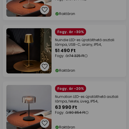
Raktáron
Fogy. ár -30%
Nuindie LED-es újratölthető asztali
lámpa, USB-C, arany, IP54,
51 490 Ft
Fogy. ár
74 325 Ft
Raktáron
Fogy. ár -20%
Numotion LED-es újratölthető asztali
lámpa, fekete, üveg, IP54,
63 990 Ft
Fogy. ár
80 854 Ft
Raktáron