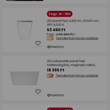
Fogy. ár -18%
LED panel Fled, 4,320 lm, 120x30 cm,
115°, 4,000 K
53 490 Ft
Fogy. ár
65 880 Ft
Termékinformációs adatlap
Raktáron
LED süllyesztett panel Fled
háttérvilágítás, meghajtó nélkül,
4,000K, 3,600 lm
18 395 Ft
Termékinformációs adatlap
Raktáron