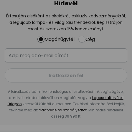
Hírlevél
Értesüljön elsőként az akciókról, exkluzív kedvezményekről,
a legújabb lámpa- és világítási trendekről. Regisztráljon
most és szerezzen 15% kedvezményt!
Magánügyfél
Cég
Iratkozzon fel
A leiratkozás bármikor lehetséges a leiratkozási link segítségével,
amelyet minden hírlevélben megtalál, vagy a
kapcsolatfelvételi
űrlapon
keresztül küldött e-mailben. További információért kérjük,
tekintse meg az
adatvédelmi szabályzatot
. Minimális rendelési
összeg 39 990 ft.