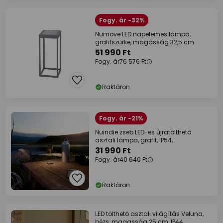
Fogy. ár -32%
Numove LED napelemes lámpa,
grafitszürke, magasság 32,5 cm
51 990 Ft
Fogy. ár
76 576 Ft
Raktáron
Fogy. ár -21%
Nuindie zseb LED-es újratölthető
asztali lámpa, grafit, IP54,
31 990 Ft
Fogy. ár
40 640 Ft
Raktáron
LED tölthető asztali világítás Veluna,
bézs, magasság 25 cm, IP44,