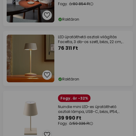
Fogy. ár
80 854 Ft
Raktáron
LED újratölthető asztali világítás
Facetta, 3 db-os szett, bézs, 22 cm,
IP44
76 311 Ft
Raktáron
Fogy. ár -32%
Nuindie mini LED-es újratölthető
asztali lámpa, USB-C, bézs, IP54,
dimmelhető
39 990 Ft
Fogy. ár
59 036 Ft