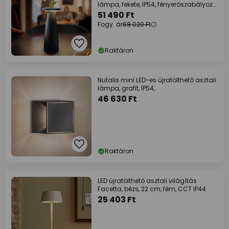
lámpa, fekete, IP54, fényerőszabályozó,
24
51 490 Ft
Fogy. ár
68 020 Ft
Raktáron
Nutalis mini LED-es újratölthető asztali
lámpa, grafit, IP54,
46 630 Ft
Raktáron
LED újratölthető asztali világítás
Facetta, bézs, 22 cm, fém, CCT IP44
25 403 Ft