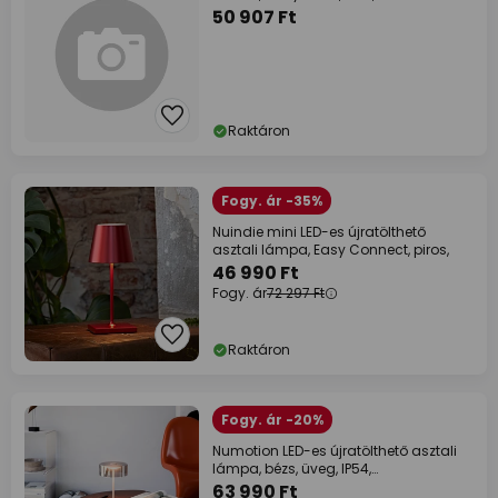
50 907 Ft
Raktáron
Fogy. ár -35%
Nuindie mini LED-es újratölthető
asztali lámpa, Easy Connect, piros,
46 990 Ft
Fogy. ár
72 297 Ft
Raktáron
Fogy. ár -20%
Numotion LED-es újratölthető asztali
lámpa, bézs, üveg, IP54,
fényerőszabályzó
63 990 Ft