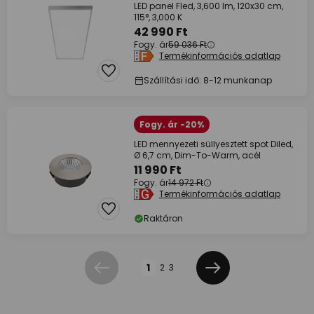
LED panel Fled, 3,600 lm, 120x30 cm,
115°, 3,000 K
42 990 Ft
Fogy. ár
59 036 Ft
Termékinformációs adatlap
Szállítási idő: 8-12 munkanap
Fogy. ár -20%
LED mennyezeti süllyesztett spot Diled,
Ø 6,7 cm, Dim-To-Warm, acél
11 990 Ft
Fogy. ár
14 972 Ft
Termékinformációs adatlap
Raktáron
Oldal
1
2
3
Előző
Következő