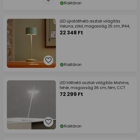
Raktáron
LED újratölthető asztali világítás
Veluna, zöld, magasság 25 cm, IP44,
22 348 Ft
Raktáron
LED tölthető asztali világítás Mahina,
fehér, magasság 36 cm, fém, CCT
72 299 Ft
Raktáron