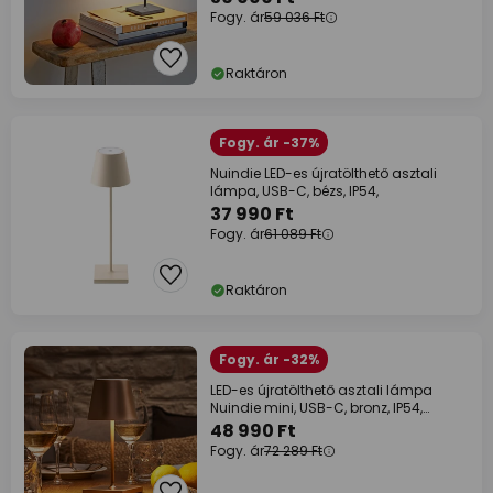
Fogy. ár
59 036 Ft
Raktáron
Fogy. ár -37%
Nuindie LED-es újratölthető asztali
lámpa, USB-C, bézs, IP54,
37 990 Ft
Fogy. ár
61 089 Ft
Raktáron
Fogy. ár -32%
LED-es újratölthető asztali lámpa
Nuindie mini, USB-C, bronz, IP54,
dimm.
48 990 Ft
Fogy. ár
72 289 Ft