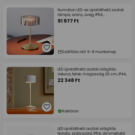
Numotion LED-es újratölthető asztali
lámpa, arany, üveg, IP54,
fényerőszabályozó
91 977 Ft
Szállítási idő: 5-8 munkanap
LED újratölthető asztali világítás
Veluna, fehér, magasság 25 cm, IP44,
22 348 Ft
Raktáron
LED újratölthető asztali világítás
Nutalis, zsályazöld, IP54, dimmelhető