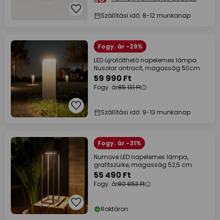
Szállítási idő: 8-12 munkanap
Fogy. ár -29%
LED újratölthető napelemes lámpa
Nusolar antracit, magasság 50cm
59 990 Ft
Fogy. ár
85 131 Ft
Szállítási idő: 9-13 munkanap
Fogy. ár -31%
Numove LED napelemes lámpa,
grafitszürke, magasság 52,5 cm
55 490 Ft
Fogy. ár
80 853 Ft
Raktáron