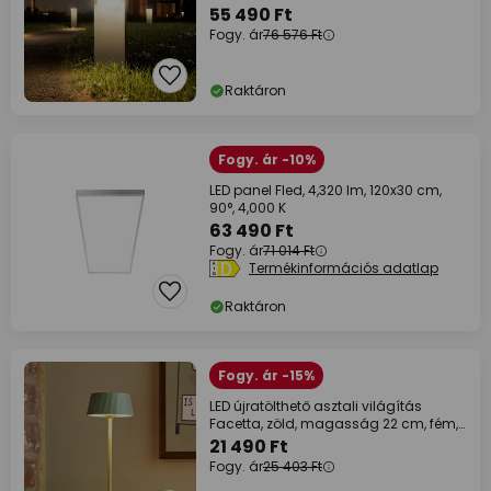
55 490 Ft
Fogy. ár
76 576 Ft
Raktáron
Fogy. ár -10%
LED panel Fled, 4,320 lm, 120x30 cm,
90°, 4,000 K
63 490 Ft
Fogy. ár
71 014 Ft
Termékinformációs adatlap
Raktáron
Fogy. ár -15%
LED újratölthető asztali világítás
Facetta, zöld, magasság 22 cm, fém,
CCT
21 490 Ft
Fogy. ár
25 403 Ft