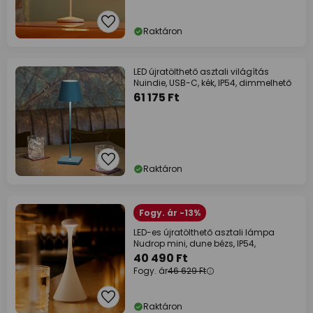
Raktáron
LED újratölthető asztali világítás
Nuindie, USB-C, kék, IP54, dimmelhető
61 175 Ft
Raktáron
Fogy. ár -13%
LED-es újratölthető asztali lámpa
Nudrop mini, dune bézs, IP54,
40 490 Ft
Fogy. ár
46 629 Ft
Raktáron