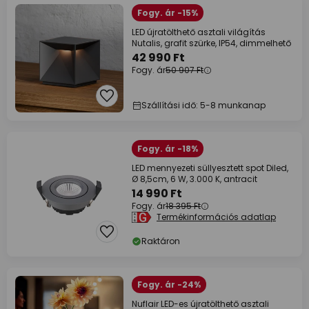
Fogy. ár -15%
LED újratölthető asztali világítás
Nutalis, grafit szürke, IP54, dimmelhető
42 990 Ft
Fogy. ár
50 907 Ft
Szállítási idő: 5-8 munkanap
Fogy. ár -18%
LED mennyezeti süllyesztett spot Diled,
Ø 8,5cm, 6 W, 3.000 K, antracit
14 990 Ft
Fogy. ár
18 395 Ft
Termékinformációs adatlap
Raktáron
Fogy. ár -24%
Nuflair LED-es újratölthető asztali