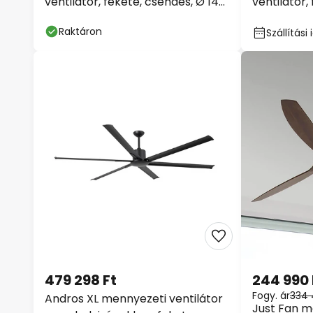
ventilátor, fekete, csendes, Ø 142
ventilátor,
cm
cm, csend
Raktáron
Szállítás
479 298 Ft
244 990 
Fogy. ár
334 
Andros XL mennyezeti ventilátor
Just Fan m