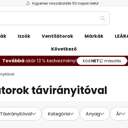
Ingyenes visszaküldés 50 napon belül
Keresés
pák
Izzók
Ventilátorok
Márkák
LEÁR
Következő
Továbbá
akár 13 % kedvezmény!
Kód:
HET
másolás
ányitóval
torok távirányitóval
Távirányitóval
Kategória
Anyag
Ár