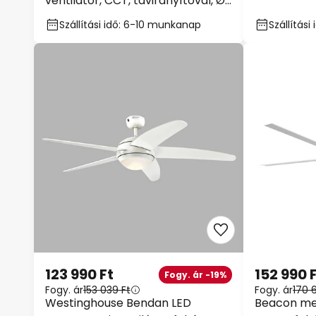
ventilátor, CCT, távirányítóval, Ø
cm, CCT
50 cm
Szállítási idő: 6-10 munkanap
Szállítás
123 990 Ft
152 990 
Fogy. ár -19%
Fogy. ár
153 039 Ft
Fogy. ár
170 6
Westinghouse Bendan LED
Beacon men