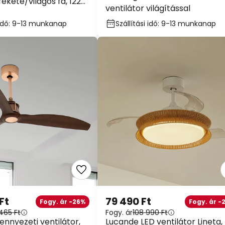
 fekete/világos fa, 122
ventilátor világítással
es
i idő: 9-13 munkanap
Szállítási idő: 9-13 munkanap
Ft
79 490 Ft
Fogy. ár -26%
Fogy. ár -
465 Ft
Fogy. ár
108 990 Ft
ennyezeti ventilátor,
Lucande LED ventilátor Lineta,