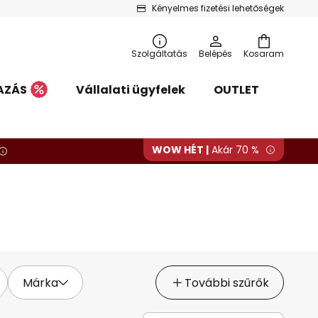
Kényelmes fizetési lehetőségek
Szolgáltatás
Belépés
Kosaram
AZÁS
Vállalati ügyfelek
OUTLET
WOW HÉT |
Akár 70 %
Márka
További szűrők