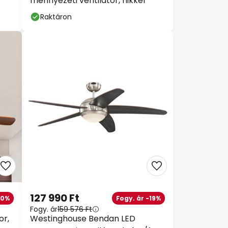
mennyezeti ventilátor, nikkel
Raktáron
127 990 Ft
30%
Fogy. ár -19%
Fogy. ár
159 576 Ft
or,
Westinghouse Bendan LED