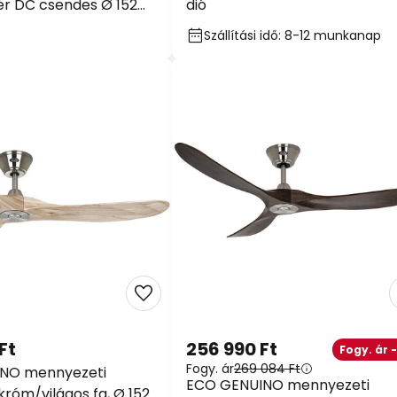
r DC csendes Ø 152
dió
Szállítási idő: 8-12 munkanap
Ft
256 990 Ft
Fogy. ár 
Fogy. ár
269 084 Ft
NO mennyezeti
ECO GENUINO mennyezeti
 króm/világos fa, Ø 152