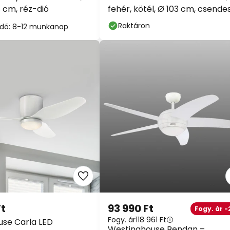
 cm, réz-dió
fehér, kötél, Ø 103 cm, csende
Raktáron
i idő: 8-12 munkanap
Ft
93 990 Ft
Fogy. ár -
Fogy. ár
118 961 Ft
se Carla LED
Westinghouse Bendan –