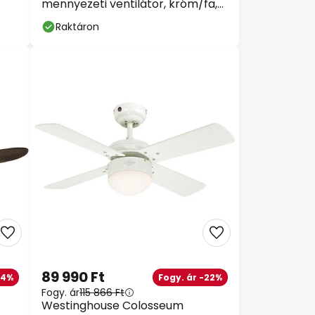
mennyezeti ventilátor, króm/fa,
csendes
Raktáron
89 990 Ft
-4%
Fogy. ár -22%
Fogy. ár
115 866 Ft
Westinghouse Colosseum