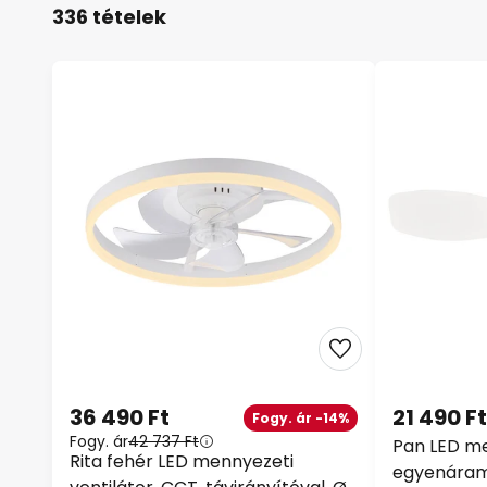
336 tételek
36 490 Ft
21 490 Ft
Fogy. ár -14%
Fogy. ár
42 737 Ft
Pan LED me
Rita fehér LED mennyezeti
egyenáramú