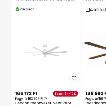
csendes
cm, csend
Raktáron
Szállítás
165 172 Ft
148 990 
Fogy. ár -10%
Fogy. ár
183 525 Ft
Fogy. ár
156 
Beacon mennyezeti ventilátor
Westingho