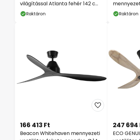
világítással Atlanta fehér 142 cm
mennyezeti 
csendes
Raktáron
Raktáron
166 413 Ft
247 694 
Beacon Whitehaven mennyezeti
ECO GENUI