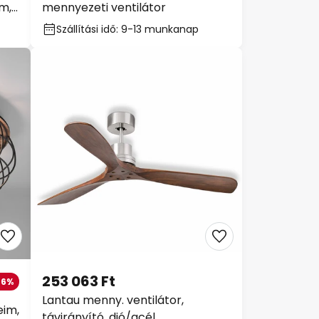
cm,
mennyezeti ventilátor
Szállítási idő: 9-13 munkanap
253 063 Ft
-6%
Lantau menny. ventilátor,
eim,
távirányító, dió/acél