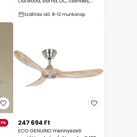
Outwood, barna, DC, csendes,
Ø150cm
Szállítási idő: 8-12 munkanap
247 694 Ft
27%
ECO GENUINO mennyezeti