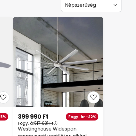
399 990 Ft
15%
Fogy. ár -22%
Fogy. ár
517 031 Ft
Westinghouse Widespan