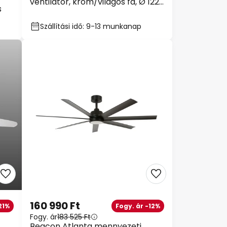
ventilátor, króm/világos fa, Ø 122
s
cm, csendes
Szállítási idő: 9-13 munkanap
160 990 Ft
21%
Fogy. ár -12%
Fogy. ár
183 525 Ft
Beacon Atlanta mennyezeti