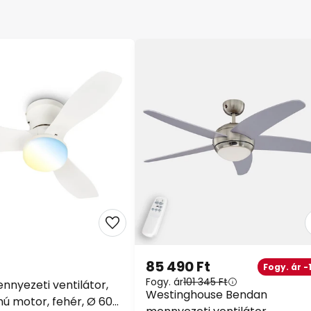
85 490 Ft
Fogy. ár -
Fogy. ár
101 345 Ft
nnyezeti ventilátor,
Westinghouse Bendan
 motor, fehér, Ø 60