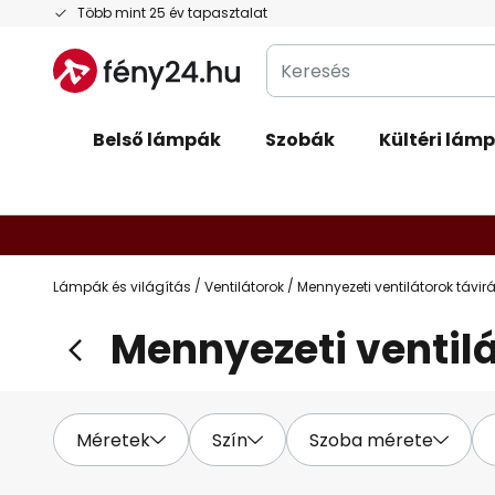
Ugrás
Több mint 25 év tapasztalat
a
Keresés
tartalomhoz
Belső lámpák
Szobák
Kültéri lám
Lámpák és világítás
Ventilátorok
Mennyezeti ventilátorok távir
Mennyezeti ventilá
Méretek
Szín
Szoba mérete