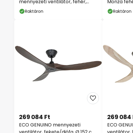
mennyezeti ventilátor, fehér,
Monza fehé
csendes
cm IP55
Raktáron
Raktáron
269 084 Ft
269 084 
ECO GENUINO mennyezeti
ECO GENUI
ventilátor, fekete/diófa, Ø 152 cm,
ventilátor,