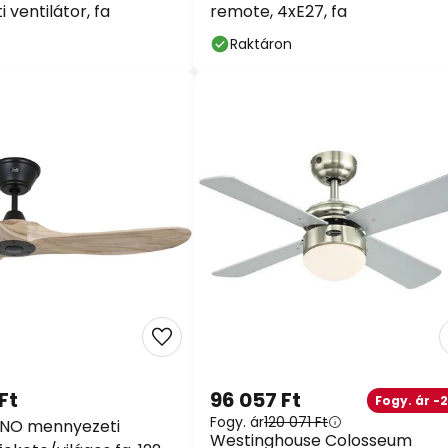
ventilátor, fa
remote, 4xE27, fa
Raktáron
Ft
96 057 Ft
Fogy. ár -
Fogy. ár
120 071 Ft
NO mennyezeti
Westinghouse Colosseum