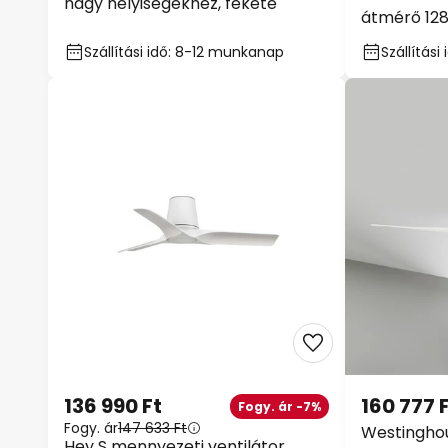
nagy helyiségekhez, fekete
átmérő 128
Szállítási idő: 8-12 munkanap
Szállítás
136 990 Ft
160 777 
Fogy. ár -7%
Fogy. ár
147 633 Ft
Westinghou
Hey S mennyezeti ventilátor,