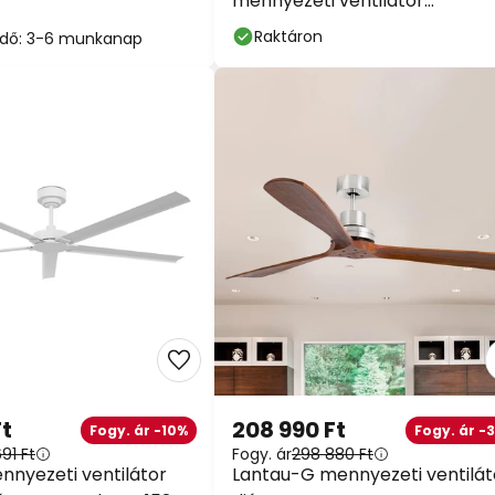
mennyezeti ventilátor
világítással, ezüst
Raktáron
i idő: 3-6 munkanap
Ft
208 990 Ft
Fogy. ár -10%
Fogy. ár -
91 Ft
Fogy. ár
298 880 Ft
nyezeti ventilátor
Lantau-G mennyezeti ventilát