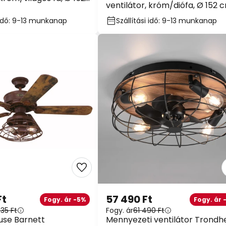
ventilátor, króm/diófa, Ø 152 
es
csendes
i idő: 9-13 munkanap
Szállítási idő: 9-13 munkanap
Ft
57 490 Ft
Fogy. ár -5%
Fogy. ár 
735 Ft
Fogy. ár
61 490 Ft
use Barnett
Mennyezeti ventilátor Trondh