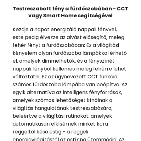
Testreszabott fény a fürdőszobában - CCT
vagy Smart Home segítségével
Kezdje a napot energizáló nappali fényvel,
este pedig élvezze az alvást elősegítő, meleg
fehér fényt a fürdőszobában: Ez a világítási
kényelem olyan fürdőszoba lámpákkal érhető
el, amelyek dimmelhetők, és a fényszínét
nappali fényből kellemes meleg fehérre lehet
változtatni. Ez az úgynevezett CCT funkció
számos fürdőszoba lámpába van beépítve. Az
egyik alternatíva az intelligens fényforrások,
amelyek számos lehetőséget kínálnak a
világítás hangulatának testreszabására,
beleértve a világítási rutinokat, amelyek
automatikusan elkísérnek minket kora
reggeltől késő estig - a reggeli
energiavilágítástól az esti spa üzemmódig. Az