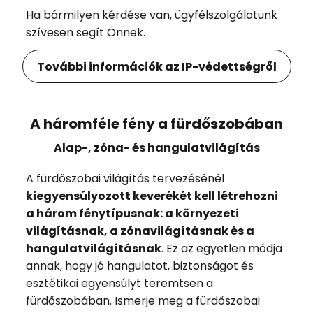
Ha bármilyen kérdése van,
ügyfélszolgálatunk
szívesen segít Önnek.
További információk az IP-védettségről
A háromféle fény a fürdőszobában
Alap-, zóna- és hangulatvilágítás
A fürdőszobai világítás tervezésénél
kiegyensúlyozott keverékét kell létrehozni
a három fénytípusnak: a környezeti
világításnak, a zónavilágításnak és a
hangulatvilágításnak
. Ez az egyetlen módja
annak, hogy jó hangulatot, biztonságot és
esztétikai egyensúlyt teremtsen a
fürdőszobában. Ismerje meg a fürdőszobai