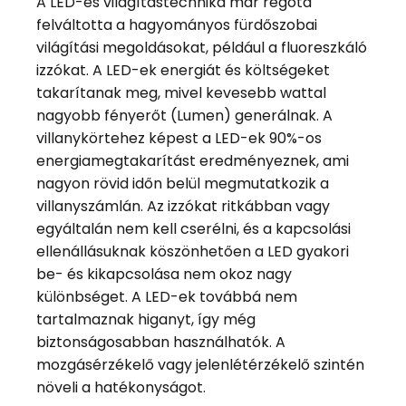
A LED-es világítástechnika már régóta
felváltotta a hagyományos fürdőszobai
világítási megoldásokat, például a fluoreszkáló
izzókat. A LED-ek energiát és költségeket
takarítanak meg, mivel kevesebb wattal
nagyobb fényerőt (Lumen) generálnak. A
villanykörtehez képest a LED-ek 90%-os
energiamegtakarítást eredményeznek, ami
nagyon rövid időn belül megmutatkozik a
villanyszámlán. Az izzókat ritkábban vagy
egyáltalán nem kell cserélni, és a kapcsolási
ellenállásuknak köszönhetően a LED gyakori
be- és kikapcsolása nem okoz nagy
különbséget. A LED-ek továbbá nem
tartalmaznak higanyt, így még
biztonságosabban használhatók. A
mozgásérzékelő vagy jelenlétérzékelő szintén
növeli a hatékonyságot.