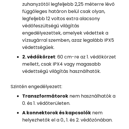
zuhanyzótól legfeljebb 2,25 méterre lévő
függőleges határon belül csak olyan,
legfeljebb 12 voltos extra alacsony
védőfeszültségű világítás
engedélyezettek, amelyek védettek a
vízsugárral szemben, azaz legalább IPX5
védettségűek.
2. védőkörzet
: 60 cm-re az 1. védőkörzet
mellett, csak IPX4 vagy magasabb
védettségű világítás használhatók.
Szintén engedélyezett:
Transzformátorok
nem használhatók a
0. és 1. védőterületen.
A konnektorok és kapcsolók
nem
helyezhetők el a 0., 1. és 2. védőzónában.