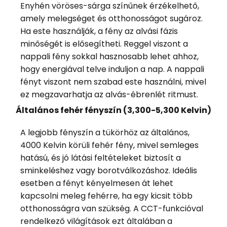
Enyhén vöröses-sárga színűnek érzékelhető,
amely melegséget és otthonosságot sugároz.
Ha este használják, a fény az alvási fázis
minőségét is elősegítheti. Reggel viszont a
nappali fény sokkal hasznosabb lehet ahhoz,
hogy energiával telve induljon a nap. A nappali
fényt viszont nem szabad este használni, mivel
ez megzavarhatja az alvás-ébrenlét ritmust.
Általános fehér fényszín (3,300-5,300 Kelvin)
A legjobb fényszín a tükörhöz az általános,
4000 Kelvin körüli fehér fény, mivel semleges
hatású, és jó látási feltételeket biztosít a
sminkeléshez vagy borotválkozáshoz. Ideális
esetben a fényt kényelmesen át lehet
kapcsolni meleg fehérre, ha egy kicsit több
otthonosságra van szükség. A CCT-funkcióval
rendelkező világítások ezt általában a