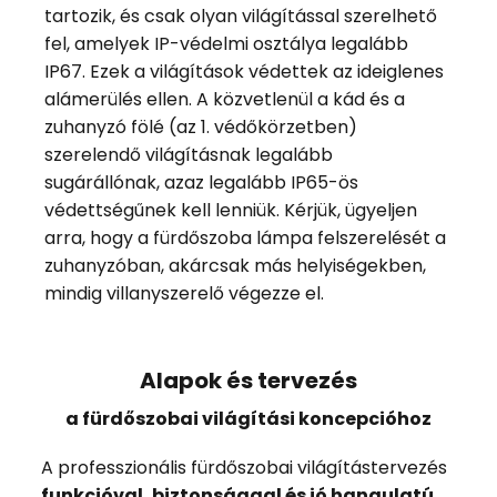
tartozik, és csak olyan világítással szerelhető
fel, amelyek IP-védelmi osztálya legalább
IP67. Ezek a világítások védettek az ideiglenes
alámerülés ellen. A közvetlenül a kád és a
zuhanyzó fölé (az 1. védőkörzetben)
szerelendő világításnak legalább
sugárállónak, azaz legalább IP65-ös
védettségűnek kell lenniük. Kérjük, ügyeljen
arra, hogy a fürdőszoba lámpa felszerelését a
zuhanyzóban, akárcsak más helyiségekben,
mindig villanyszerelő végezze el.
Alapok és tervezés
a fürdőszobai világítási koncepcióhoz
A professzionális fürdőszobai világítástervezés
funkcióval, biztonsággal és jó hangulatú