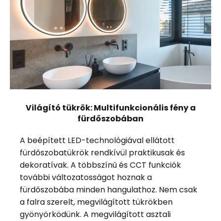
Világító tükrök: Multifunkcionális fény a
fürdőszobában
A beépített LED-technológiával ellátott
fürdőszobatükrök rendkívül praktikusak és
dekoratívak. A többszínű és CCT funkciók
további változatosságot hoznak a
fürdőszobába minden hangulathoz. Nem csak
a falra szerelt, megvilágított tükrökben
gyönyörködünk. A megvilágított asztali