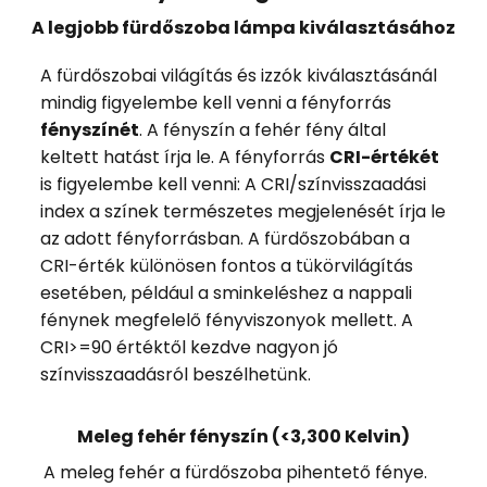
A legjobb fürdőszoba lámpa kiválasztásához
A fürdőszobai világítás és izzók kiválasztásánál
mindig figyelembe kell venni a fényforrás
fényszínét
. A fényszín a fehér fény által
keltett hatást írja le. A fényforrás
CRI-értékét
is figyelembe kell venni: A CRI/színvisszaadási
index a színek természetes megjelenését írja le
az adott fényforrásban. A fürdőszobában a
CRI-érték különösen fontos a tükörvilágítás
esetében, például a sminkeléshez a nappali
fénynek megfelelő fényviszonyok mellett. A
CRI>=90 értéktől kezdve nagyon jó
színvisszaadásról beszélhetünk.
Meleg fehér fényszín (<3,300 Kelvin)
A meleg fehér a fürdőszoba pihentető fénye.