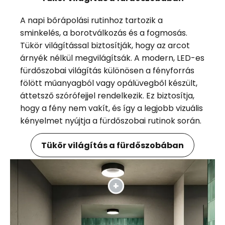
A napi bőrápolási rutinhoz tartozik a
sminkelés, a borotválkozás és a fogmosás.
Tükör világítással biztosítják, hogy az arcot
árnyék nélkül megvilágítsák. A modern, LED-es
fürdőszobai világítás különösen a fényforrás
fölött műanyagból vagy opálüvegből készült,
áttetsző szórófejjel rendelkezik. Ez biztosítja,
hogy a fény nem vakít, és így a legjobb vizuális
kényelmet nyújtja a fürdőszobai rutinok során.
Tükör világítás a fürdőszobában