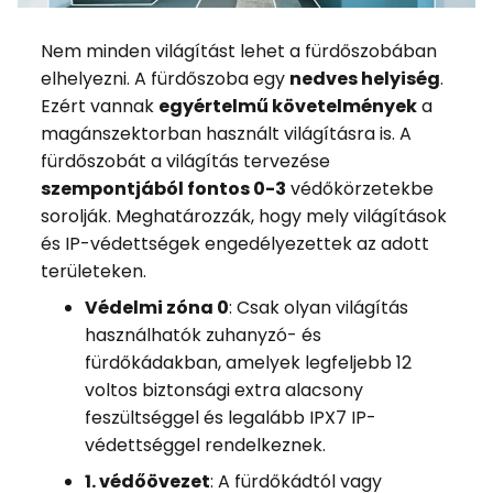
Nem minden világítást lehet a fürdőszobában
elhelyezni. A fürdőszoba egy
nedves helyiség
.
Ezért vannak
egyértelmű követelmények
a
magánszektorban használt világításra is. A
fürdőszobát a világítás tervezése
szempontjából fontos 0-3
védőkörzetekbe
sorolják. Meghatározzák, hogy mely világítások
és IP-védettségek engedélyezettek az adott
területeken.
Védelmi zóna 0
: Csak olyan világítás
használhatók zuhanyzó- és
fürdőkádakban, amelyek legfeljebb 12
voltos biztonsági extra alacsony
feszültséggel és legalább IPX7 IP-
védettséggel rendelkeznek.
1. védőövezet
: A fürdőkádtól vagy