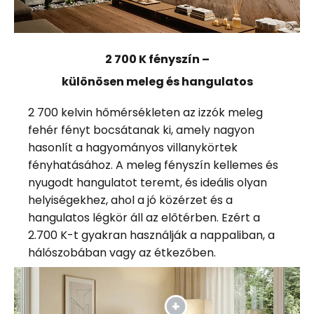
2 700 K fényszín –
különösen meleg és hangulatos
2 700 kelvin hőmérsékleten az izzók meleg
fehér fényt bocsátanak ki, amely nagyon
hasonlít a hagyományos villanykörtek
fényhatásához. A meleg fényszín kellemes és
nyugodt hangulatot teremt, és ideális olyan
helyiségekhez, ahol a jó közérzet és a
hangulatos légkör áll az előtérben. Ezért a
2.700 K-t gyakran használják a nappaliban, a
hálószobában vagy az étkezőben.