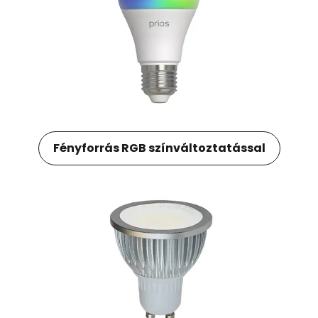
Fényforrás RGB színváltoztatással