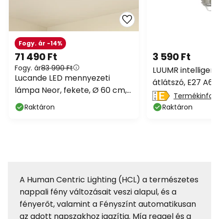
Fogy. ár -14%
71 490 Ft
3 590 Ft
Fogy. ár
83 990 Ft
LUUMR intelligens 
Lucande LED mennyezeti
átlátszó, E27 A60
lámpa Neor, fekete, Ø 60 cm,
WLAN CCT
Termékinfor
CCT, dimmelhető
Raktáron
Raktáron
A Human Centric Lighting (HCL) a természetes
nappali fény változásait veszi alapul, és a
fényerőt, valamint a Fényszínt automatikusan
az adott napszakhoz igazítja. Míg reggel és a