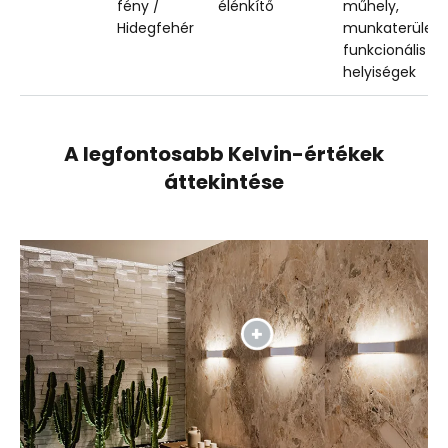
fény /
élénkítő
műhely,
Hidegfehér
munkaterülete
funkcionális
helyiségek
A legfontosabb Kelvin-értékek
áttekintése