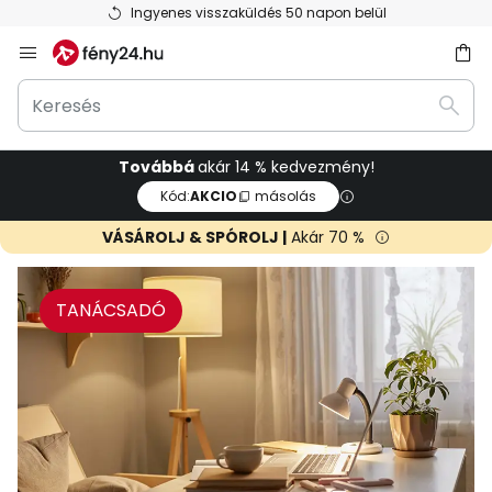
Ingyenes visszaküldés 50 napon belül
Ugrás
a
Keresés
tartalomhoz
sés
Kere
Továbbá
akár 14 % kedvezmény!
Kód:
AKCIO
másolás
VÁSÁROLJ & SPÓROLJ |
Akár 70 %
TANÁCSADÓ