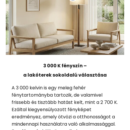
3 000 K fényszín –
a lakóterek sokoldalú választása
A 3 000 kelvin is egy meleg fehér
fénytartományba tartozik, de valamivel
frissebb és tisztább hatást kelt, mint a 2 700 K.
Ezáltal kiegyensúlyozott fényképet
eredményez, amely ötvözi a otthonosságot a
mindennapi használatra való alkalmassággal.