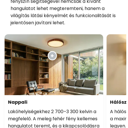
fényszín segítségével nemcsak a kívánt
hangulatot lehet megteremteni, hanem a
világítás látási kényelmét és funkcionalitását is
jelentősen javítani lehet.
Nappali
Hálósz
Lakóhelyiségekhez 2 700–3 300 kelvin a
A hálósz
megfelelő. A meleg fehér fény kellemes
a maximá
hangulatot teremt, és a kikapcsolódásra
legyen.