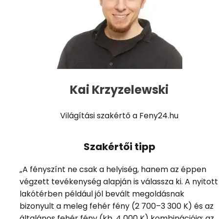
Kai Krzyzelewski
Világítási szakértő a Feny24.hu
Szakértői tipp
„A fényszínt ne csak a helyiség, hanem az éppen
végzett tevékenység alapján is válassza ki. A nyitott
lakótérben például jól bevált megoldásnak
bizonyult a meleg fehér fény (2 700–3 300 K) és az
általános fehér fény (kb. 4 000 K) kombinációja: az