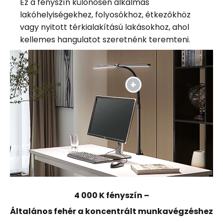
Ez a fényszín különösen alkalmas
lakóhelyiségekhez, folyosókhoz, étkezőkhöz
vagy nyitott térkialakítású lakásokhoz, ahol
kellemes hangulatot szeretnénk teremteni.
4 000 K fényszín –
Általános fehér a koncentrált munkavégzéshez