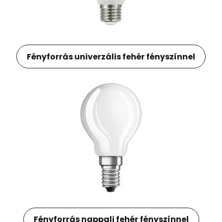
Fényforrás univerzális fehér fényszínnel
Fényforrás nappali fehér fényszínnel