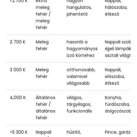
<2.700 K
extra
nagyon
Nappali,
meleg
hangulatos,
hálószoba,
fehér /
pihentető
étkező
meleg
fehér
2 700 K
Meleg
hasonló a
Nappali szobák
fehér
hagyományos
éjjeli lámpák,
izzó körtehez
asztali világítá
3 000 K
Meleg
otthonosabb,
Nappali,
fehér
valamivel
előszoba,
világosabb
étkező
4,000 K
Általános
világos,
Konyha,
fehér /
tárgyilagos,
fürdőszoba,
általános
funkcionális
dolgozószoba
fehér
>5 300 K
Nappali
hűsítő,
Pince, garázs,