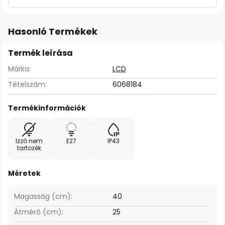
Hasonló Termékek
Termék leírása
Márka:
LCD
Tételszám:
6068184
Termékinformációk
Izzó nem
E27
IP43
tartozék
Méretek
Magasság (cm):
40
Átmérő (cm):
25