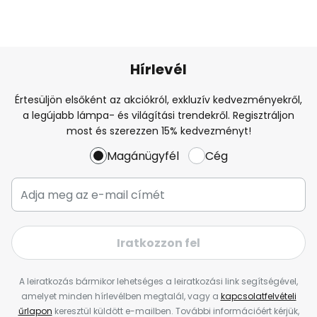
Hírlevél
Értesüljön elsőként az akciókról, exkluzív kedvezményekről,
a legújabb lámpa- és világítási trendekről. Regisztráljon
most és szerezzen 15% kedvezményt!
Magánügyfél
Cég
Iratkozzon fel
A leiratkozás bármikor lehetséges a leiratkozási link segítségével,
amelyet minden hírlevélben megtalál, vagy a
kapcsolatfelvételi
űrlapon
keresztül küldött e-mailben. További információért kérjük,