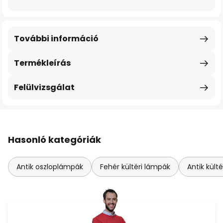
További információ
Termékleírás
Felülvizsgálat
Hasonló kategóriák
Antik oszloplámpák
Fehér kültéri lámpák
Antik kült