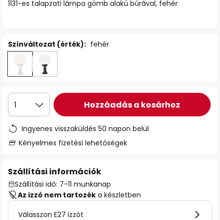
1131-es talapzati lámpa gömb alakú búrával, fehér
Színváltozat (érték):
fehér
Hozzáadás a kosárhoz
1
Ingyenes visszaküldés 50 napon belül
Kényelmes fizetési lehetőségek
Szállítási információk
Szállítási idő: 7-11 munkanap
Az izzó nem tartozék
a készletben
Válasszon E27 izzót