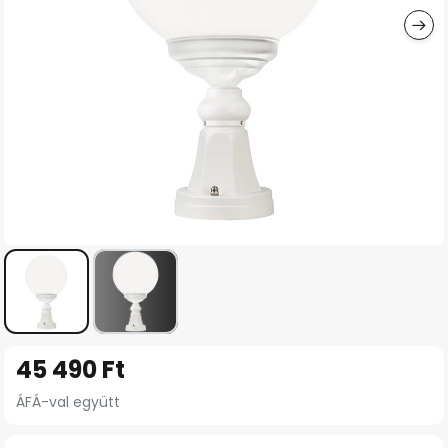
Ugrás
45 490 Ft
a
képgaléria
ÁFÁ-val együtt
elejére