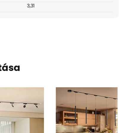
3,31
tása