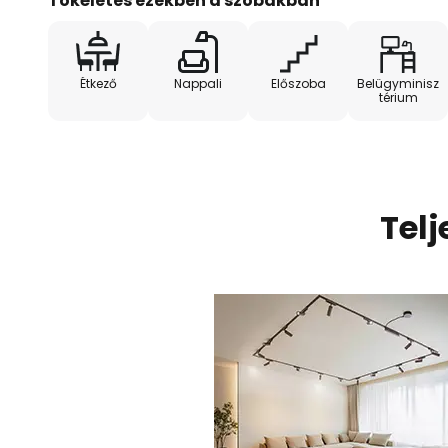
Tökéletes ezekben a szobákban
A csomag tartalma:
Étkező
Nappali
Előszoba
Belügyminisz
- 1 x LED vezérlő
térium
- 1 x távirányító (elemek nélkül)
- 5 x áramvezető sín
Tel
- 5 x LED világítás, hossza 13,1 cm
- 5 x LED világítás, hossza 25,7 c
- 1 x 5-ös csatlakozó