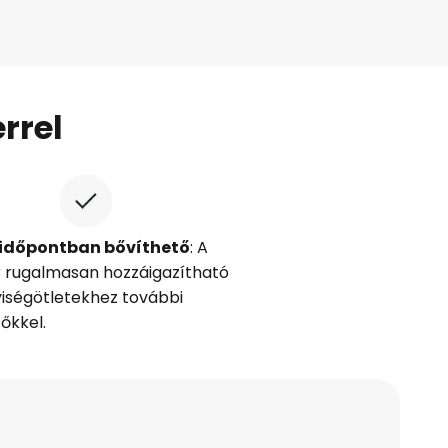
rrel
időpontban bővíthető
: A
 rugalmasan hozzáigazítható
lyiségötletekhez további
őkkel.