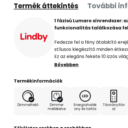
Termék áttekintés
További in
1 fázisú Lumaro sínrendszer: a
funkcionalitás találkozása f
Fedezze fel a fény átalakító ere
stílusos kiegészítő minden étkez
Ez az elegáns fekete 10 izzós vil
integrált LED fényforrással ren
Bővebben
fényszínnel (CCT) és dimmelő fu
teszik a fényszín igény szerinti b
Termékinformációk
szabályozását.
A Lumaro modern stílusa tökélete
Dimmelhető
Dimmer
Energiahaték
Távirányítóv
terekbe, és inspiráló, ugyanakko
mellékelve
ony és tartós
al
mellékelt fényerőszabályozóval
szabályozható, így minden helyz
teremthet.