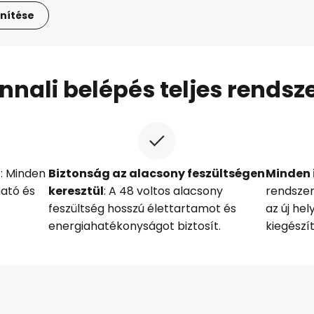
nítése
nnali belépés teljes rendsze
n
: Minden
Biztonság az alacsony feszültségen
Minden 
ható és
keresztül
: A 48 voltos alacsony
rendszer
feszültség hosszú élettartamot és
az új he
energiahatékonyságot biztosít.
kiegészít