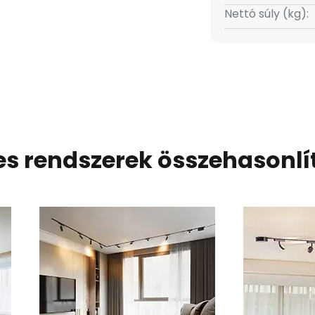
Nettó súly (kg):
jes rendszerek összehasonlí
m