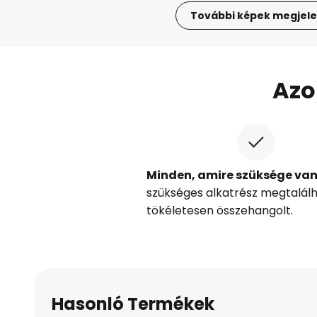
További képek megjele
Ugrás
a
képgaléria
Azo
elejére
Minden, amire szüksége va
szükséges alkatrész megtalál
tökéletesen összehangolt.
Hasonló Termékek