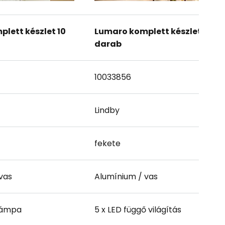
lett készlet 10
Lumaro komplett készlet 10
darab
10033856
Lindby
fekete
vas
Alumínium / vas
tlámpa
5 x LED függő világítás