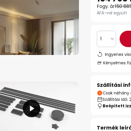
Fogy. ár
150 88
ÁFÁ-val együtt
1
Ingyenes vis
Kényelmes fi
Szállítási i
Csak néhány 
Szállítási id
Beépített iz
Termék leír