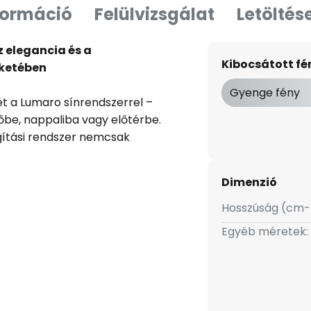
formáció
Felülvizsgálat
Letöltés
z elegancia és a
Kibocsátott f
eketében
Gyenge fény
jét a Lumaro sínrendszerrel –
őbe, nappaliba vagy előtérbe.
ágítási rendszer nemcsak
delkezik, hanem szabályozható
nkcióval is, amelyek lehetővé
Dimenzió
eállítását és a fényerő
Hosszúság (cm-
Egyéb méretek:
sen illeszkedik a kortárs belső
r otthonos hangulatot teremt. A
 a fényerő könnyedén
ethez megfelelő hangulatot