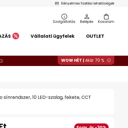
Kényelmes fizetési lehetőségek
Szolgáltatás
Belépés
Kosaram
AZÁS
Vállalati ügyfelek
OUTLET
WOW HÉT |
Akár 70 %
 sínrendszer, 10 LED-szalag, fekete, CCT
Ft
Fogy. ár -30%