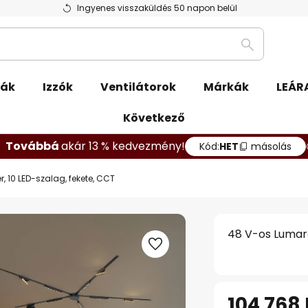
Ingyenes visszaküldés 50 napon belül
Keresés
pák
Izzók
Ventilátorok
Márkák
LEÁR
Következő
Továbbá
akár 13 % kedvezmény!
Kód:
HET
másolás
 10 LED-szalag, fekete, CCT
48 V-os Lumaro
104 768 