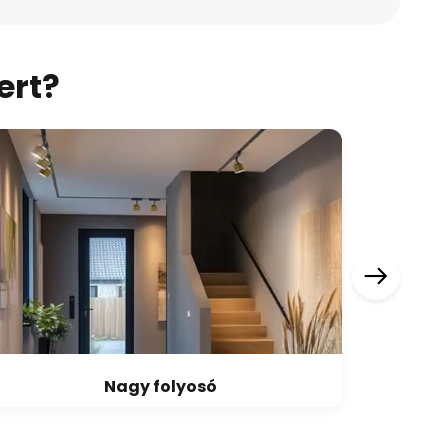
ert?
Nagy folyosó