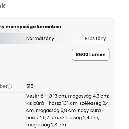
ek
ény mennyisége lumenben
Normál fény
Erős fény
8600 Lumen
ben):
515
Vezérlő - Ø 13 cm, magasság 4,3 cm;
kis búrá - hossz 13,1 cm, szélesség 2,4
cm, magasság 5,8 cm; nagy búrá -
hossz 25,7 cm, szélesség 2,4 cm,
magasság 2,8 cm