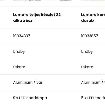
Lumaro teljes készlet 22
Lumaro komp
alkatrész
darab
10034337
10033857
Lindby
Lindby
fekete
fekete
Alumínium / vas
Alumínium / 
9 x LED spotlámpa
5 x LED spo