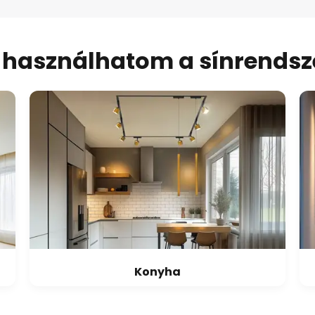
 használhatom a sínrendsz
Konyha