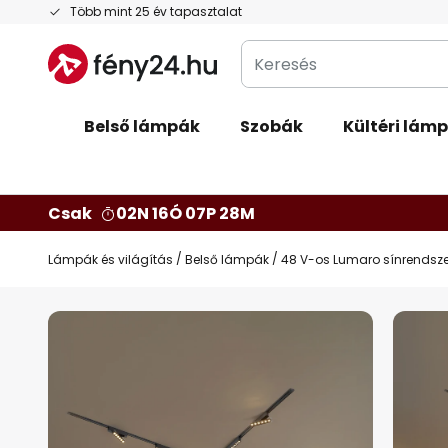
Ugrás
Több mint 25 év tapasztalat
a
Keresés
tartalomhoz
Belső lámpák
Szobák
Kültéri lám
Csak
02N 16Ó 07P 27M
Lámpák és világítás
Belső lámpák
48 V-os Lumaro sínrendszer,
Ugrás
a
képgaléria
végére