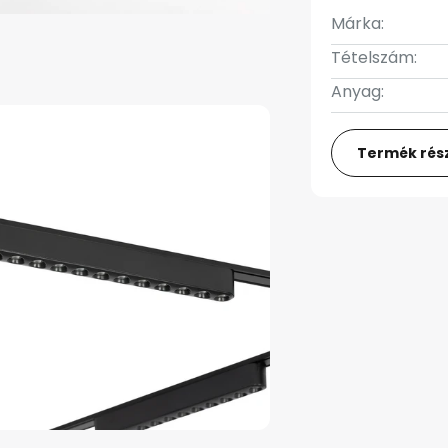
Márka:
Tételszám:
Anyag:
Termék rész