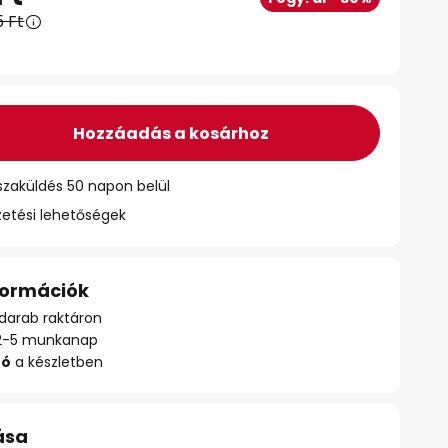
5 Ft
Hozzáadás a kosárhoz
szaküldés 50 napon belül
zetési lehetőségek
nformációk
darab raktáron
ő: 2-5 munkanap
zó
a készletben
ása