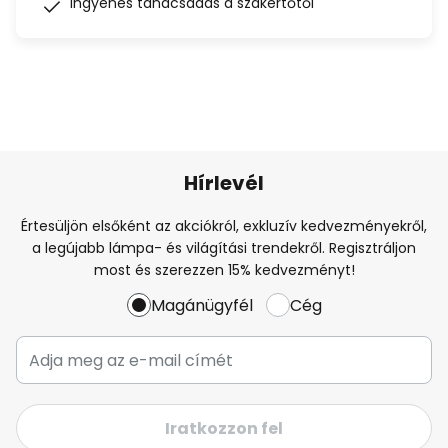
Ingyenes tanácsadás a szakértőtől
Hírlevél
Értesüljön elsőként az akciókról, exkluzív kedvezményekről,
a legújabb lámpa- és világítási trendekről. Regisztráljon
most és szerezzen 15% kedvezményt!
Magánügyfél
Cég
Iratkozzon fel