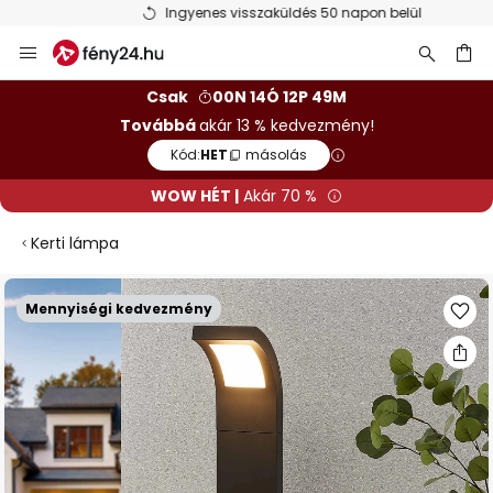
Ingyenes visszaküldés 50 napon belül
Ugrás
a
tartalomhoz
sés
Csak
00N 14Ó 12P 49M
Továbbá
akár 13 % kedvezmény!
Kód:
HET
másolás
WOW HÉT |
Akár 70 %
Kerti lámpa
Ugrás
Mennyiségi kedvezmény
a
képgaléria
végére