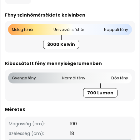
Fény színhőmérséklete kelvinben
Meleg fehér
Univerzális fehér
Nappali fény
3000 Kelvin
Kibocsátott fény mennyisége lumenben
Gyenge fény
Normál fény
Erős fény
700 Lumen
Méretek
Magasság (cm):
100
Szélesség (cm):
18