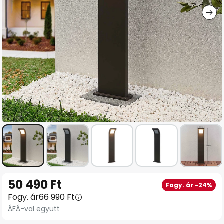
Ugrás
50 490 Ft
Fogy. ár -24%
a
Fogy. ár
66 990 Ft
képgaléria
ÁFÁ-val együtt
elejére