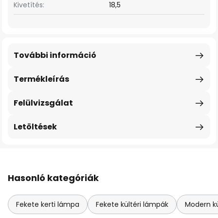
Kivetítés:
18,5
További információ
Termékleírás
Felülvizsgálat
Letöltések
Hasonló kategóriák
Fekete kerti lámpa
Fekete kültéri lámpák
Modern kü