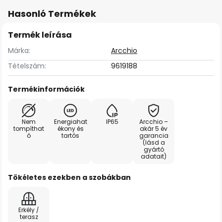
Hasonló Termékek
Termék leírása
Márka:
Arcchio
Tételszám:
9619188
Termékinformációk
Nem
Energiahat
IP65
Arcchio –
tompíthat
ékony és
akár 5 év
ó
tartós
garancia
(lásd a
gyártó
adatait)
Tökéletes ezekben a szobákban
Erkély /
terasz