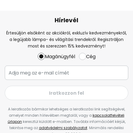
Hírlevél
Értesüljön elsőként az akciókról, exkluzív kedvezményekről,
a legújabb lámpa- és világítási trendekről. Regisztráljon
most és szerezzen 15% kedvezményt!
Magánügyfél
Cég
Iratkozzon fel
A leiratkozás bármikor lehetséges a leiratkozási link segítségével,
amelyet minden hírlevélben megtalál, vagy a
kapcsolatfelvételi
űrlapon
keresztül küldött e-mailben. További információért kérjük,
tekintse meg az
adatvédelmi szabályzatot
. Minimális rendelési