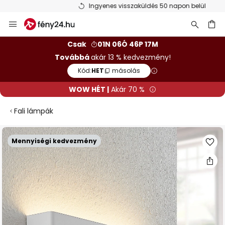
Ingyenes visszaküldés 50 napon belül
Ugrás
a
tartalomhoz
sés
Csak
01N 06Ó 46P 17M
Továbbá
akár 13 % kedvezmény!
Kód:
HET
másolás
WOW HÉT |
Akár 70 %
Fali lámpák
Ugrás
Mennyiségi kedvezmény
a
képgaléria
végére