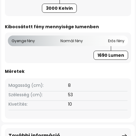
3000 Kelvin
Kibocsátott fény mennyisége lumenben
Gyenge fény
Normál fény
Erős fény
1690 Lumen
Méretek
Magasság (cm):
8
Szélesség (cm):
53
Kivetítés:
10
További információ