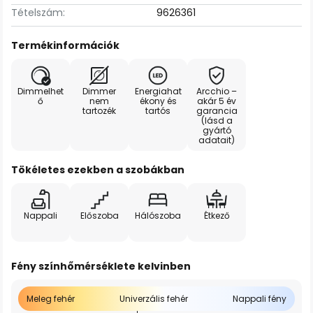
Tételszám:
9626361
Termékinformációk
Dimmelhet
Dimmer
Energiahat
Arcchio –
ő
nem
ékony és
akár 5 év
tartozék
tartós
garancia
(lásd a
gyártó
adatait)
Tökéletes ezekben a szobákban
Nappali
Előszoba
Hálószoba
Étkező
Fény színhőmérséklete kelvinben
Meleg fehér
Univerzális fehér
Nappali fény