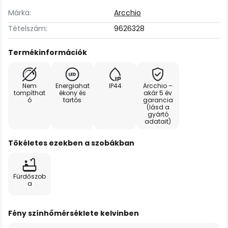
Márka:
Arcchio
Tételszám:
9626328
Termékinformációk
Nem
Energiahat
IP44
Arcchio –
tompíthat
ékony és
akár 5 év
ó
tartós
garancia
(lásd a
gyártó
adatait)
Tökéletes ezekben a szobákban
Fürdőszob
a
Fény színhőmérséklete kelvinben