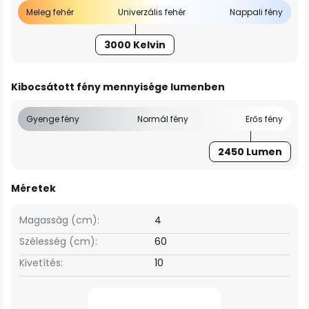
Meleg fehér
Univerzális fehér
Nappali fény
3000 Kelvin
Kibocsátott fény mennyisége lumenben
Gyenge fény
Normál fény
Erős fény
2450 Lumen
Méretek
Magasság (cm):
4
Szélesség (cm):
60
Kivetítés:
10