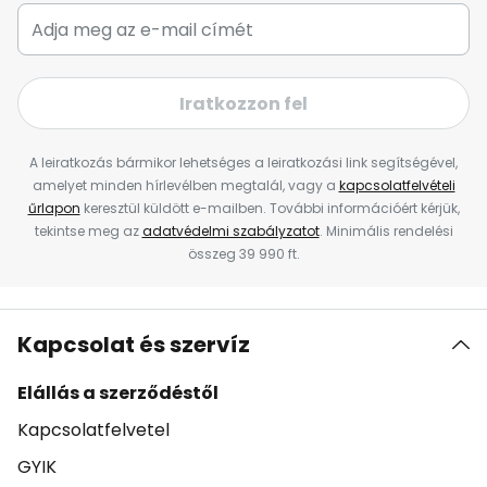
Iratkozzon fel
A leiratkozás bármikor lehetséges a leiratkozási link segítségével,
amelyet minden hírlevélben megtalál, vagy a
kapcsolatfelvételi
űrlapon
keresztül küldött e-mailben. További információért kérjük,
tekintse meg az
adatvédelmi szabályzatot
. Minimális rendelési
összeg 39 990 ft.
Kapcsolat és szervíz
Elállás a szerződéstől
Kapcsolatfelvetel
GYIK