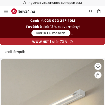
Ingyenes visszaküldés 50 napon belül
Ugrás
a
tartalomhoz
sés
Csak
02N 02Ó 24P 39M
Továbbá
akár 13 % kedvezmény!
Kód:
HET
másolás
WOW HÉT |
Akár 70 %
Fali lámpák
Ugrás
a
képgaléria
végére