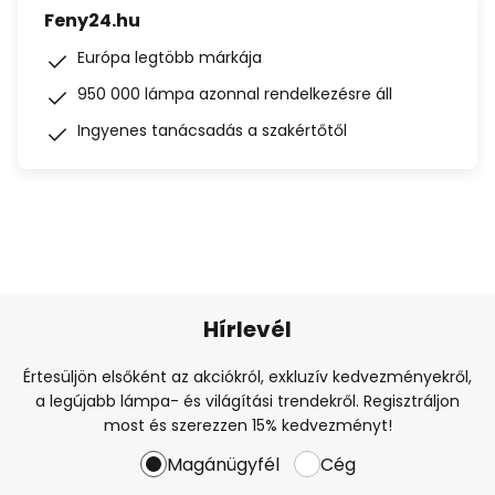
Feny24.hu
Európa legtöbb márkája
950 000 lámpa azonnal rendelkezésre áll
Ingyenes tanácsadás a szakértőtől
Hírlevél
Értesüljön elsőként az akciókról, exkluzív kedvezményekről,
a legújabb lámpa- és világítási trendekről. Regisztráljon
most és szerezzen 15% kedvezményt!
Magánügyfél
Cég