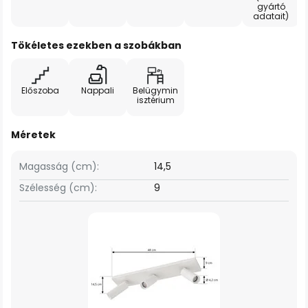
gyártó
adatait)
Tökéletes ezekben a szobákban
Előszoba
Nappali
Belügymin
isztérium
Méretek
Magasság (cm):
14,5
Szélesség (cm):
9