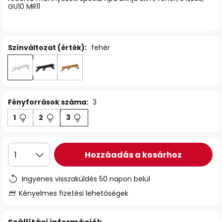
GU10 MR11
Színváltozat (érték):
fehér
Fényforrások száma:
3
1
2
3
Hozzáadás a kosárhoz
1
Ingyenes visszaküldés 50 napon belül
Kényelmes fizetési lehetőségek