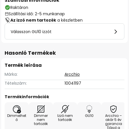
Szállítási információk
Raktáron
Szállítási idő: 2-5 munkanap
Az izzó nem tartozék
a készletben
Válasszon GU10 izzót
Hasonló Termékek
Termék leírása
Márka:
Arcchio
Tételszám:
10041197
Termékinformációk
Dimmelhet
Dimmer
Izzó nem
GU10
Arcchio –
ő
nem
tartozék
akár 5 év
tartozék
garancia
(lásd a