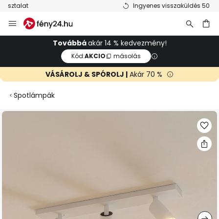
Ingyenes visszaküldés 50 napon belül
Ugrás
a
tartalomhoz
sés
Továbbá
akár 14 % kedvezmény!
Kód:
AKCIO
másolás
VÁSÁROLJ & SPÓROLJ |
Akár 70 %
Spotlámpák
Ugrás
a
képgaléria
végére